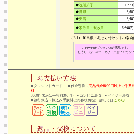
◆
祝儀扇子
1,57
◆
目録
6,6
◆
受書
6,6
◆
家族書・親族書
6,600
（※1） 風呂敷・毛せん付セットの場
この色のオプションは必需品です。
お持ちでない場合、ぜひご用意いくださ
■ クレジットカード ■ 代金引換（
商品代金8000円以上で手数
料
8000円未満は手数料300円） ■ コンビニ決済 ■ ペイジー決済
■ 銀行振込
（振込み手数料はお客様負担） 詳しくは
こちら>>