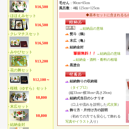
毛せん
：90cm×65cm
風呂敷
：4幅 125cm×125cm
◆基本セットに含まれるも
→結納品の意味
熨斗（鶴）
末広（亀）
結納金封
→結納品の意味
→結納金・酒料・肴料の相場
黒塗台
結納飾りの収納箱
（タイプ12）
(縦33cm×横58cm×高さ20cm)
結納式当日のシナリオ
（口上や流れを説明した
式次第
）
飾り方・片付け方の説明
（初めての方でも安心して飾れる
写真やイラスト
入り）