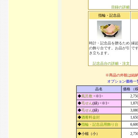
目録の詳細
指輪・記念品
時計・記念品を贈るため
縁
の飾り台です。お品が引
で
き立ちます。
記念品台の詳細・注文
※商品の外観は結
オプション価格一
品名
価格 （
◆
風呂敷
<※1>
2,7
◆
毛せん
(緑) <※1>
1,8
◆
毛せん
(緑)
3,0
◆
酒肴料金封
1,6
◆
指輪・記念品用飾り台
6,6
◆小槌（小）
2,7