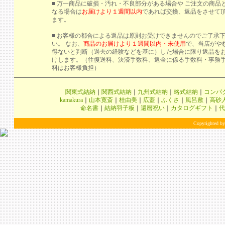
■ 万一商品に破損・汚れ・不良部分がある場合や ご注文の商品
なる場合は
お届けより１週間以内
であれば交換、返品をさせて
ます。
■ お客様の都合による返品は原則お受けできませんのでご了承
い。 なお、
商品のお届けより１週間以内・未使用
で、当店がや
得ないと判断（過去の経験などを基に）した場合に限り返品を
けします。（往復送料、決済手数料、返金に係る手数料・事務
料はお客様負担）
関東式結納
｜
関西式結納
｜
九州式結納
｜
略式結納
｜
コンパ
kamakura
｜
山本寛斎
｜
桂由美
｜
広蓋
｜
ふくさ
｜
風呂敷
｜
高砂
命名書
｜
結納羽子板
｜
還暦祝い
｜
カタログギフト
｜
代
Copyrighted by 