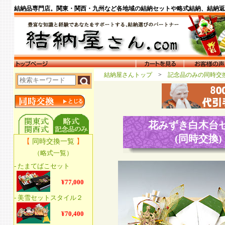
結納品専門店。関東・関西・九州など各地域の結納セットや略式結納、結納返
結納屋さんトップ
>
記念品のみの同時
花みずき白木台
(同時交換)