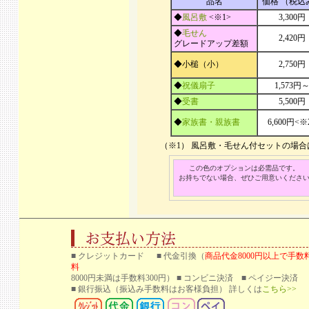
品名
価格 （税込
◆
風呂敷
<※1>
3,300円
◆
毛せん
2,420円
グレードアップ差額
◆小槌（小）
2,750円
◆
祝儀扇子
1,573円
◆
受書
5,500円
◆
家族書・親族書
6,600円<※
（※1） 風呂敷・毛せん付セットの場
この色のオプションは必需品です。
お持ちでない場合、ぜひご用意いくださ
■ クレジットカード ■ 代金引換（
商品代金8000円以上で手数
料
8000円未満は手数料300円） ■ コンビニ決済 ■ ペイジー決済
■ 銀行振込
（振込み手数料はお客様負担） 詳しくは
こちら>>