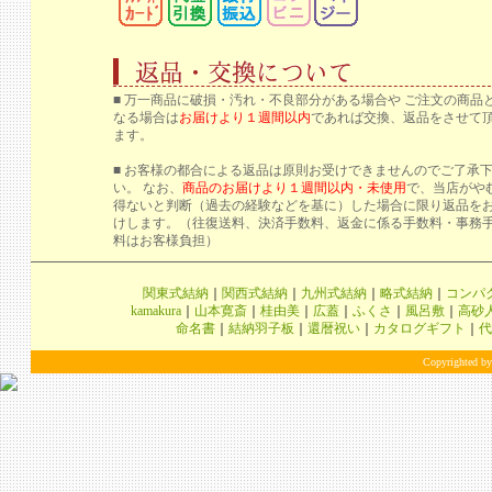
■ 万一商品に破損・汚れ・不良部分がある場合や ご注文の商品
なる場合は
お届けより１週間以内
であれば交換、返品をさせて
ます。
■ お客様の都合による返品は原則お受けできませんのでご了承
い。 なお、
商品のお届けより１週間以内・未使用
で、当店がや
得ないと判断（過去の経験などを基に）した場合に限り返品を
けします。（往復送料、決済手数料、返金に係る手数料・事務
料はお客様負担）
関東式結納
｜
関西式結納
｜
九州式結納
｜
略式結納
｜
コンパ
kamakura
｜
山本寛斎
｜
桂由美
｜
広蓋
｜
ふくさ
｜
風呂敷
｜
高砂
命名書
｜
結納羽子板
｜
還暦祝い
｜
カタログギフト
｜
代
Copyrighted by 