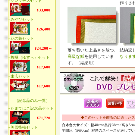
作りさ
落ち着いた上品さを放つ、
結納返
高級な紙
を使用していま
なりま
す。（結納用）
◆このセットを飾るのに適したス
白木台のサイズ
：幅40cm×奥行28cm×高さ5cm
半間床（約90cm）程度のスペースが適して