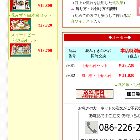
（口上や流れを説明した
式次第
）
飾り方・片付け方の説明
（初めての方でも安心して飾れる
写
真やイラスト
入り）
◆オーダー◆
商品
花みずき白木台
本店特別
番号
同時交換
（税込
¥ 27,720
r7601
毛せん付セット
¥ 31,020
r7602
風呂敷・毛せん付
→風呂敷・毛
お急ぎの方・ネットの注文がご不安