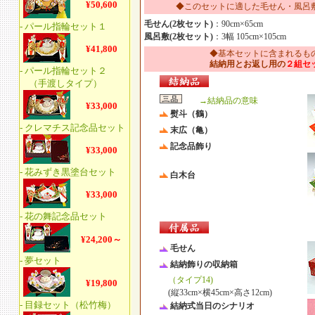
◆このセットに適した毛せん・風呂
毛せん(2枚セット)
：90cm×65cm
風呂敷(2枚セット)
：3幅 105cm×105cm
◆基本セットに含まれるも
結納用とお返し用の
２組セ
→結納品の意味
熨斗（鶴）
末広（亀）
記念品飾り
白木台
毛せん
結納飾りの収納箱
（タイプ14)
(縦33cm×横45cm×高さ12cm)
結納式当日のシナリオ