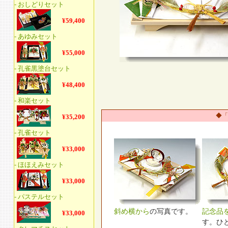
◆「
斜め横から
の写真です。
記念品
す。ひ