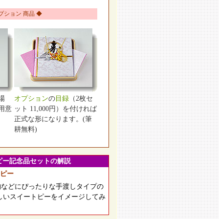
プション 商品 ◆
場
オプション
の
目録
（2枚セ
用意
ット 11,000円）を付ければ
正式な形になります。(筆
耕無料)
ピー記念品セットの解説
ピー
納などにぴったりな手渡しタイプの
しいスイートピーをイメージしてみ