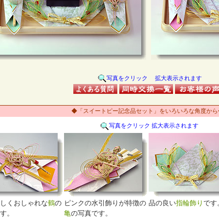
写真をクリック 拡大表示されます
◆「スイートピー記念品セット」をいろいろな角度から
写真をクリック 拡大表示されます
しくおしゃれな
鶴
の
ピンクの水引飾りが特徴の
品の良い
指輪飾り
です
す。
亀
の写真です。