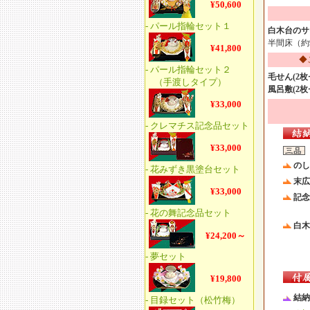
白木台のサ
半間床（約
◆
毛せん(2枚
風呂敷(2枚
のし
末広
記念
白木
結納