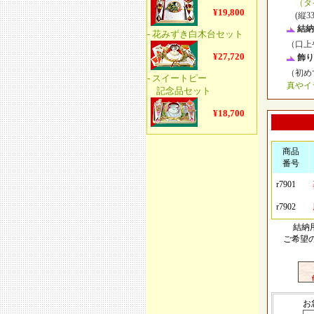
（タイ
(縦33
結納
（口上
飾り
（初め
真やイ
商品
番号
r7901
r7902
結納
ご希望
お