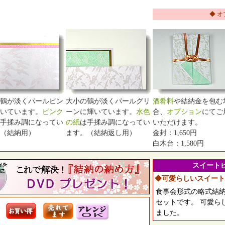
◆ オ
鶴が淡くパールピン
大小の鶴が淡くパールグリ
酒肴料
や結納金を包む
いています。
ピンク
ーンに輝いています。
水色
合、
オプション
にてご
手揉み調になってい
の紙
は手揉み調になってい
いただけます。
（結納用）
ます。（結納返し用）
金封：1,650円
白木台：1,580円
スイート
◆可愛らしいスイート
食事会形式の略式結
セットです。 可愛ら
ました。