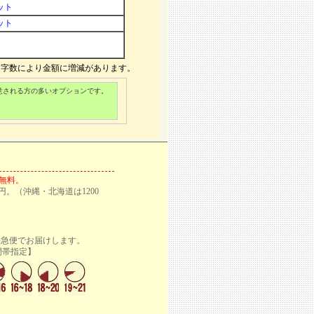
ット
ット
文字数により金額に増減があります。
意される方の多いオプションです。
料無料。
円。（沖縄・北海道は1200
宅急便でお届けします。
定】