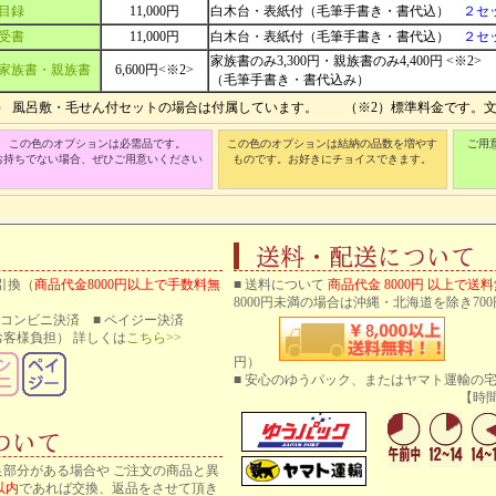
目録
11,000円
白木台・表紙付（毛筆手書き・書代込）
２セ
受書
11,000円
白木台・表紙付（毛筆手書き・書代込）
２セ
家族書のみ3,300円・親族書のみ4,400円 <※2>
家族書・親族書
6,600円<※2>
（毛筆手書き・書代込み）
1） 風呂敷・毛せん付セットの場合は付属しています。 （※2）標準料金です。
この色のオプションは必需品です。
この色のオプションは結納の品数を増やす
ご用
お持ちでない場合、ぜひご用意いください
ものです。お好きにチョイスできます。
引換（
商品代金8000円以上で手数料無
■ 送料について
商品代金 8000円 以上で送
8000円未満の場合は沖縄・北海道を除き700
 ■ コンビニ決済 ■ ペイジー決済
客様負担） 詳しくは
こちら>>
円）
■ 安心のゆうパック、またはヤマト運輸の
【時間帯指
良部分がある場合や ご注文の商品と異
以内
であれば交換、返品をさせて頂き