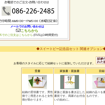
メールでのお問い合わせは
こちらから
AXでのご注文はこちらから
(FAXは24時間受付)
◆スイートピー記念品セット 関連オプション
お客様のスタイルに応じて結納セットに追加していただけます。
受書
家族書・親族書
目録
結納の受領書です。男性
家族と親族を書き記した
結納の品々を
側でご用意されると女性
書状です。両家のお付合
ものです。
側が助かります。
いの始めに。