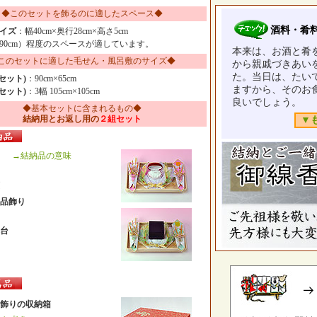
◆このセットを飾るのに適したスペース◆
酒料・肴
イズ
：幅40cm×奥行28cm×高さ5cm
90cm）程度のスペースが適しています。
本来は、お酒と肴
このセットに適した毛せん・風呂敷のサイズ◆
から親戚づきあい
た。当日は、たい
セット)
：90cm×65cm
ますから、そのお
セット)
：3幅 105cm×105cm
良いでしょう。
◆基本セットに含まれるもの◆
結納用とお返し用の
２組セット
▼
→結納品の意味
品飾り
台
飾りの収納箱