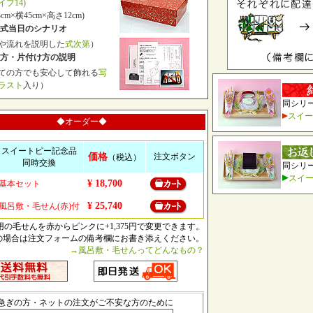
プ14)
cm×横45cm×高さ12cm)
式当日のシナリオ
や流れを説明した
式次第
）
方・片付け方の説明
ての方でも安心して飾れる
写
ラスト
入り）
同シリ
スイー
◆オーダー◆
スイートピー記念品
価格
注文ボタン
（税込）
同時交換
同シリ
スイ
¥ 18,700
基本セット
¥ 25,740
風呂敷・毛せん(赤)付
用の毛せんを赤からピンクに+1,375円で変更できます。
の場合は注文フォームの備考欄にお書き添えください。
→風呂敷・毛せんってどんなもの？
急ぎの方・ネットの注文がご不安な方のために