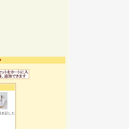
◆
書き記した