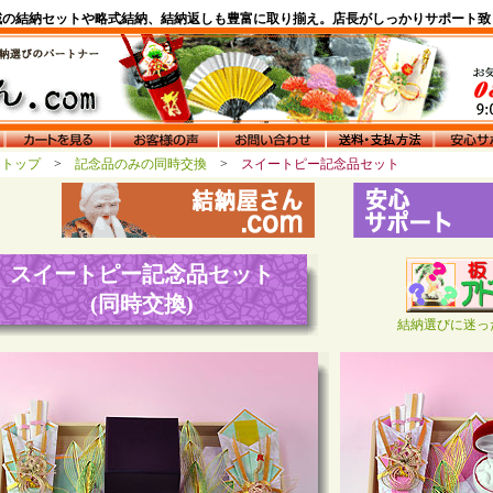
域の結納セットや略式結納、結納返しも豊富に取り揃え。店長がしっかりサポート致
んトップ
>
記念品のみの同時交換
>
スイートピー記念品セット
スイートピー記念品セット
(同時交換)
結納選びに迷っ