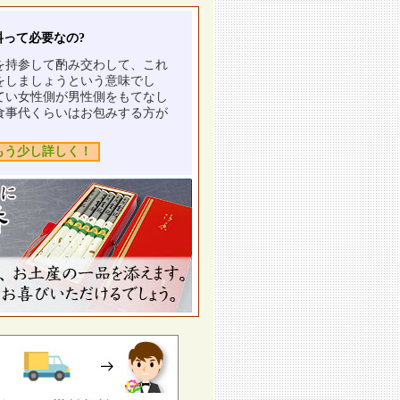
料って必要なの?
を持参して酌み交わして、これ
をしましょうという意味でし
てい女性側が男性側をもてなし
食事代くらいはお包みする方が
もう少し詳しく！