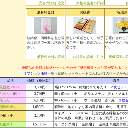
受書の詳細･注文
家族親族書の詳細
酒肴料金封
お線香
祝儀扇
結納金・酒肴料を包む場
新しい親戚として、相手
丁重にされる
合は別途で一枚お求め下
方ご先祖様へ最高のお土
子をぜひご用
さい。
産です。
い。
酒肴料金封の詳細
お線香の詳細・注文
祝儀扇子の
※商品の外観は結納セットに合わせて紙色紙質・水引等が変わること
オプション価格一覧
（結納セットをカートに入れた後のページから
品名
価格 （税込み）
備考
風呂敷
<※1>
3,300円
3幅125×125cm 紺地に白で寿入り
２枚セット
毛せん
<※1>
3,740円
90 x 65 cm （小） ポリエステル（赤）・
毛せん
6,160円
90 x 65 cm （小） ウール生地 赤・緑
２枚
酒肴料金封
1,650円～
酒肴料（地方により家内喜多留）金封 （毛筆手
サイズ ５．５×９cm 記念に残る縁起ものの
小槌（小）
2,750円
合計の点数（奇数）合わせにもご利用ください
祝儀扇子
1,573円～
モーニング扇子・金銀扇子・金銀まき絵房付扇