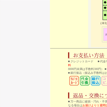
◆
◆
◆
（※
■ クレジットカード ■ 代金
料
8000円未満は手数料300円）
■ 銀行振込
（振込み手数料はお
■ 万一商品に破損・汚れ・不
なる場合は
お届けより１週間