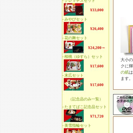
大小の
クに輝
の紙
は
ます。