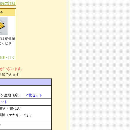
目録の詳細
子
方は祝儀扇
意くださ
詳細・注文
がございます。
追加できます）
メルトン生地（緑）
２枚セット
セット
書き・書代込）
福槌（ケヤキ）です。
。
子