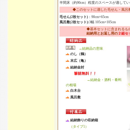
半間床（約90cm）程度のスペースが適して
◆このセットに適した毛せん・風呂
毛せん(2枚セット)
：90cm×65cm
風呂敷(2枚セット):
3幅 105cm×105cm
◆基本セットに含まれるも
結納用とお返し用の
２組セ
→結納品の意味
のし（鶴）
末広（亀）
結納金封
→結納金・酒料・肴料
の相場
白木台
風呂敷
結納飾りの収納箱
（タイプ1）