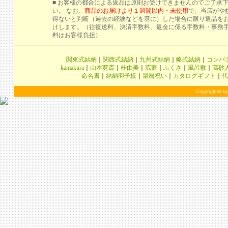
■ お客様の都合による返品は原則お受けできませんのでご了承
い。 なお、
商品のお届けより１週間以内・未使用
で、当店がや
得ないと判断（過去の経験などを基に）した場合に限り返品を
けします。（往復送料、決済手数料、返金に係る手数料・事務
料はお客様負担）
関東式結納
｜
関西式結納
｜
九州式結納
｜
略式結納
｜
コンパ
kamakura
｜
山本寛斎
｜
桂由美
｜
広蓋
｜
ふくさ
｜
風呂敷
｜
高砂
命名書
｜
結納羽子板
｜
還暦祝い
｜
カタログギフト
｜
代
Copyrighted by 