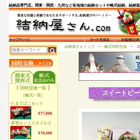
結納品専門店。関東・関西・九州など各地域の結納セットや略式結納、結納返
結納屋さんトップ
>
略式同時交換
>
スイートピー