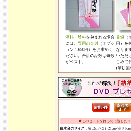
酒料・肴料
を包まれる場合
目録
（オ
には、
専用の金封
（オプシ
円）を
ョン 1,650円）をお求めく
なりま
ださい。合計の品数は奇数
いただ
がベスト。
こめて
(筆耕無
◆このセットを飾るのに適したス
白木台のサイズ
：幅32cm×奥行21cm×高さ6cm