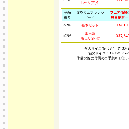
r9206
¥37,84
毛せん(赤)付
商品
フェア価格
溜塗り盆アレンジ
番号
Ver2
風呂敷サー
¥34,10
r9207
基本セット
風呂敷
r9208
¥37,84
毛せん(赤)付
盆のサイズ(足つき)：約 36×26
箱のサイズ：33×45×12c
準備の際に付属の白手袋をお使い