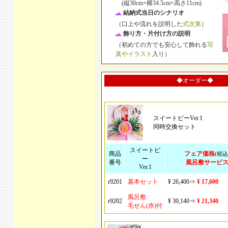
(縦30cm×横34.5cm×高さ11cm)
結納式当日のシナリオ
（口上や流れを説明した
式次第
）
飾り方・片付け方の説明
（初めての方でも安心して飾れる
写
真やイラスト
入り）
◆オーダー◆
スイートピーVer.1
同時交換セット
スイートピ
商品
フェア価格
(税込
ー
番号
風呂敷サービ
Ver.1
r9201
基本セット
¥ 26,400⇒
¥ 17,600
風呂敷
r9202
¥ 30,140⇒
¥ 21,340
毛せん(赤)付