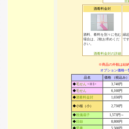
目
酒肴料金封
酒料、肴料を別々に包む
縁
場合は、2枚お求めくだ
で
さい。
酒肴料金封の詳細
※商品の外観は結
オプション価格一
品名
価格 （税込み
◆
毛せん
<※1>
3,740円
◆
毛せん
6,160円
◆
酒肴料金封
1,650円
◆小槌（小）
2,750円
◆
祝儀扇子
1,573円～
◆
目録
8,800円
◆
受書
5,500円