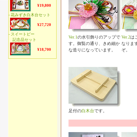
Ver.1
の水引飾りのアップで
Ver.2
は
す。御覧の通り、きめ細か
なりま
な造りになっています。
ぞ。
足付の
白木台
です。