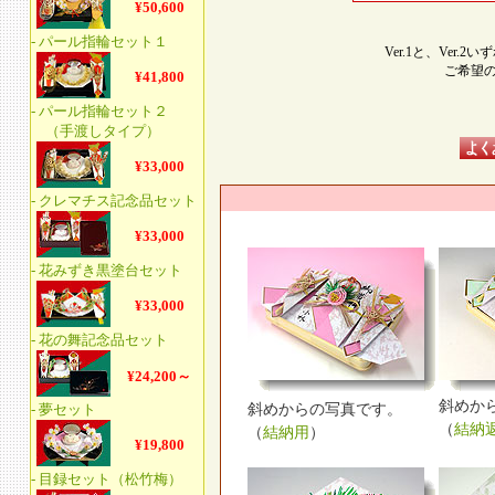
Ver.1と、Ver
ご希望
斜めか
斜めからの写真です。
（
結納
（
結納用
）