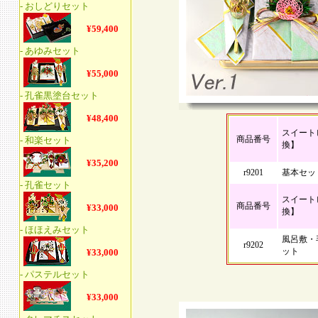
スイートピ
商品番号
換】
r9201
基本セッ
スイートピ
商品番号
換】
風呂敷・
r9202
ット