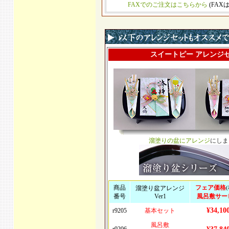
FAXでのご注文はこちらから
(FAX
スイートピー アレンジ
溜塗りの盆にアレンジ
にしま
商品
フェア価格
溜塗り盆アレンジ
番号
Ver1
風呂敷サー
¥34,10
r9205
基本セット
風呂敷