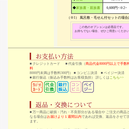
◆
家族書・親族書
6,600円<※2>
（※1） 風呂敷・毛せん付セットの場
この色のオプションは必需品です。
お持ちでない場合、ぜひご用意いくださ
■ クレジットカード ■ 代金引換（
商品代金8000円以上で手数
料
8000円未満は手数料300円） ■ コンビニ決済 ■ ペイジー決済
■ 銀行振込
（振込み手数料はお客様負担） 詳しくは
こちら>>
■ 万一商品に破損・汚れ・不良部分がある場合や ご注文の商品
なる場合は
お届けより１週間以内
であれば交換、返品をさせて
ます。