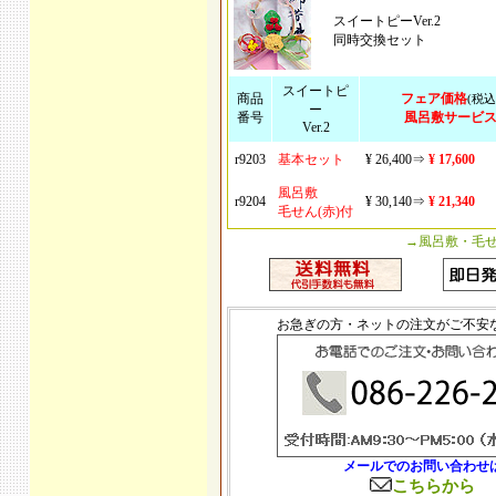
スイートピーVer.2
同時交換セット
スイートピ
商品
フェア価格
(税込
ー
番号
風呂敷サービ
Ver.2
r9203
基本セット
¥ 26,400⇒
¥ 17,600
風呂敷
r9204
¥ 30,140⇒
¥ 21,340
毛せん(赤)付
→風呂敷・毛
お急ぎの方・ネットの注文がご不安
メールでのお問い合わせ
こちらから