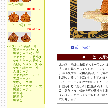
◆ 一位一刀彫
木の国、飛騨の象徴である一位の木
古くから銘木として知られています
江戸時代末期、松田亮長が、当地方
比類ない美しさを活かし、彩色をほ
って、一位一刀彫が大成しました。
け継がれる作風は今日に生き続け、
次々製作され、伝統を尊び新技法を
ています。使用します一位材は樹齢
味し用います。