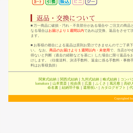
■ 万一商品に破損・汚れ・不良部分がある場合や ご注文の商品
なる場合は
お届けより１週間以内
であれば交換、返品をさせて
ます。
■ お客様の都合による返品は原則お受けできませんのでご了承
い。 なお、
商品のお届けより１週間以内・未使用
で、当店がや
得ないと判断（過去の経験などを基に）した場合に限り返品を
けします。（往復送料、決済手数料、返金に係る手数料・事務
料はお客様負担）
関東式結納
｜
関西式結納
｜
九州式結納
｜
略式結納
｜
コンパ
kamakura
｜
山本寛斎
｜
桂由美
｜
広蓋
｜
ふくさ
｜
風呂敷
｜
高砂
命名書
｜
結納羽子板
｜
還暦祝い
｜
カタログギフト
｜
代
Copyrighted by 