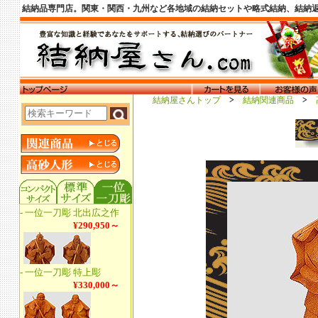
結納品専門店。関東・関西・九州など各地域の結納セットや略式結納、結納
結納屋さんトップ
>
結納関連商品
>