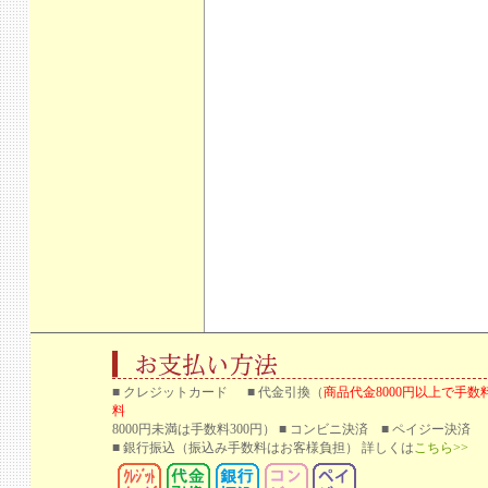
■ クレジットカード ■ 代金引換（
商品代金8000円以上で手数
料
8000円未満は手数料300円） ■ コンビニ決済 ■ ペイジー決済
■ 銀行振込
（振込み手数料はお客様負担） 詳しくは
こちら>>