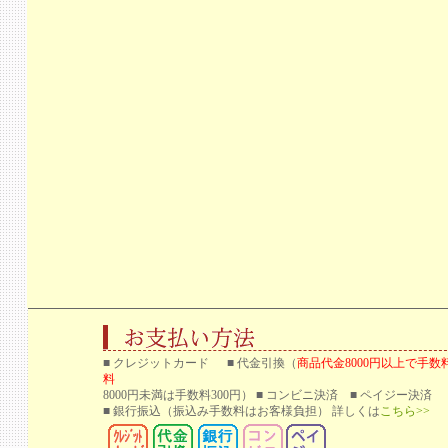
■ クレジットカード ■ 代金引換（
商品代金8000円以上で手数
料
8000円未満は手数料300円） ■ コンビニ決済 ■ ペイジー決済
■ 銀行振込
（振込み手数料はお客様負担） 詳しくは
こちら>>