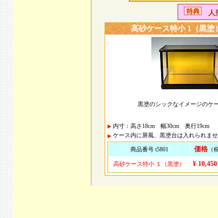
人形
高砂ケース特小 1（黒塗
黒塗のシックなイメージのケ
内寸：高さ18cm 幅30cm 奥行19cm
ケース内に屏風、黒塗台は入れられませ
価格
商品番号 t5801
（
¥ 10,450
高砂ケース特小 １（黒塗）