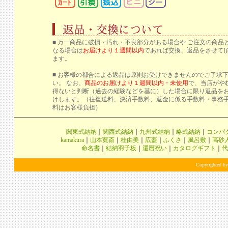
■ 万一商品に破損・汚れ・不良部分がある場合や ご注文の商品
なる場合は
お届けより１週間以内
であれば交換、返品をさせて
ます。
■ お客様の都合による返品は原則お受けできませんのでご了承
い。 なお、
商品のお届けより１週間以内・未使用
で、当店がや
得ないと判断（過去の経験などを基に）した場合に限り返品を
けします。（往復送料、決済手数料、返金に係る手数料・事務
料はお客様負担）
関東式結納
｜
関西式結納
｜
九州式結納
｜
略式結納
｜
コンパ
kamakura
｜
山本寛斎
｜
桂由美
｜
広蓋
｜
ふくさ
｜
風呂敷
｜
高砂
命名書
｜
結納羽子板
｜
還暦祝い
｜
カタログギフト
｜
代
Copyrighted by 