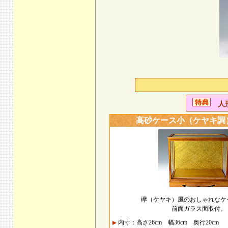
人形
高砂ケース小（ケヤキ調
欅（ケヤキ）風のおしゃれなケ
前面ガラス面取付。
内寸：高さ26cm 幅36cm 奥行20cm