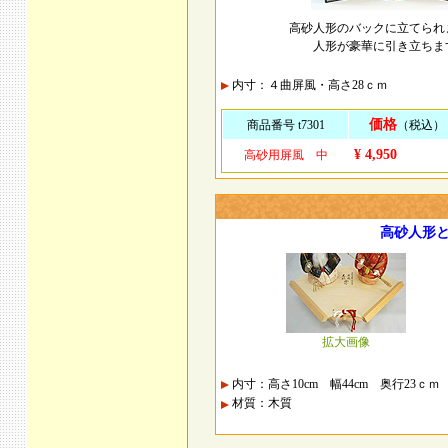
高砂人形のバックに立てられ
人形が豪華に引き立ちま
内寸：４曲屏風・高さ28ｃｍ
価格
商品番号 t7301
（税込）
¥ 4,950
高砂用屏風 中
高砂人形
拡大画像
内寸：高さ10cm 幅44cm 奥行23ｃｍ
材質：木質