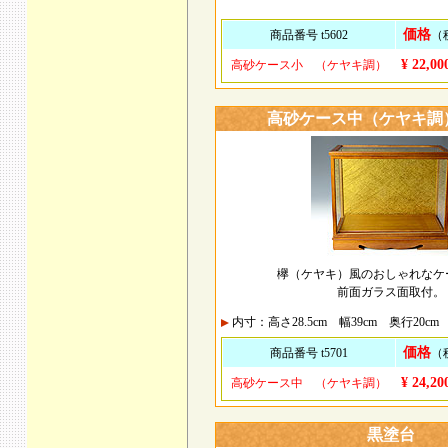
価格
商品番号 t5602
（
¥ 22,00
高砂ケース小 （ケヤキ調）
高砂ケース中（ケヤキ調
欅（ケヤキ）風のおしゃれなケ
前面ガラス面取付。
内寸：高さ28.5cm 幅39cm 奥行20cm
価格
商品番号 t5701
（
¥ 24,20
高砂ケース中 （ケヤキ調）
黒塗台