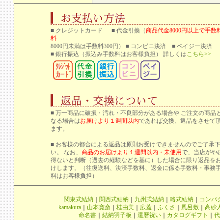
■ クレジットカード ■ 代金引換（
商品代金8000円以上で手数
料
8000円未満は手数料300円） ■ コンビニ決済 ■ ペイジー決済
■ 銀行振込
（振込み手数料はお客様負担） 詳しくは
こちら>>
■ 万一商品に破損・汚れ・不良部分がある場合や ご注文の商品
なる場合は
お届けより１週間以内
であれば交換、返品をさせて
ます。
■ お客様の都合による返品は原則お受けできませんのでご了承
い。 なお、
商品のお届けより１週間以内・未使用
で、当店がや
得ないと判断（過去の経験などを基に）した場合に限り返品を
けします。（往復送料、決済手数料、返金に係る手数料・事務
料はお客様負担）
関東式結納
｜
関西式結納
｜
九州式結納
｜
略式結納
｜
コンパ
kamakura
｜
山本寛斎
｜
桂由美
｜
広蓋
｜
ふくさ
｜
風呂敷
｜
高砂
命名書
｜
結納羽子板
｜
還暦祝い
｜
カタログギフト
｜
代