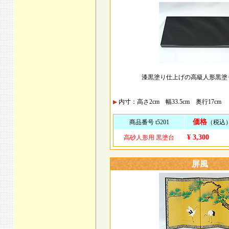
漆黒塗り仕上げの高級人形黒塗
内寸：高さ2cm 幅33.5cm 奥行17cm
価格
商品番号 t5201
（税込
¥ 3,300
高砂人形用 黒塗台
屏風