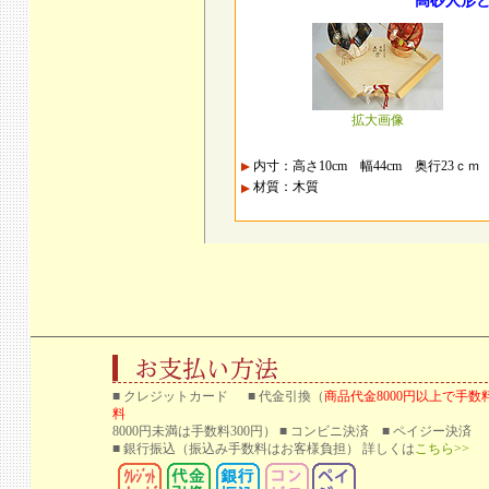
高砂人形
拡大画像
内寸：高さ10cm 幅44cm 奥行23ｃｍ
材質：木質
■ クレジットカード ■ 代金引換（
商品代金8000円以上で手数
料
8000円未満は手数料300円） ■ コンビニ決済 ■ ペイジー決済
■ 銀行振込
（振込み手数料はお客様負担） 詳しくは
こちら>>