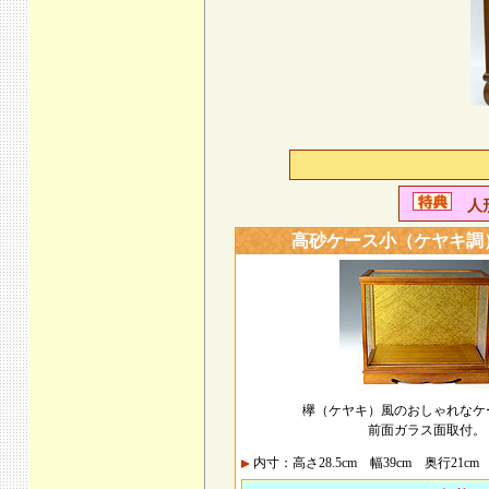
人形
高砂ケース小（ケヤキ調
欅（ケヤキ）風のおしゃれなケ
前面ガラス面取付。
内寸：高さ28.5cm 幅39cm 奥行21cm