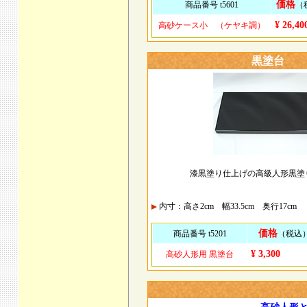
価格
商品番号 t5601
（
¥ 26,40
高砂ケース小 （ケヤキ調）
黒塗台
漆黒塗り仕上げの高級人形黒塗
内寸：高さ2cm 幅33.5cm 奥行17cm
価格
商品番号 t5201
（税込
¥ 3,300
高砂人形用 黒塗台