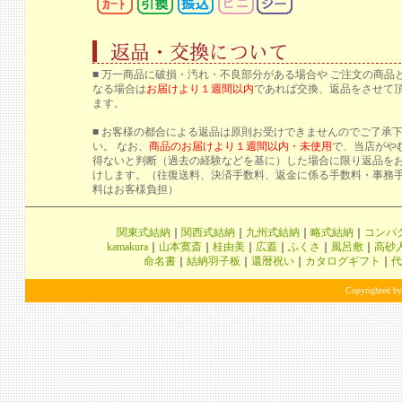
■ 万一商品に破損・汚れ・不良部分がある場合や ご注文の商品
なる場合は
お届けより１週間以内
であれば交換、返品をさせて
ます。
■ お客様の都合による返品は原則お受けできませんのでご了承
い。 なお、
商品のお届けより１週間以内・未使用
で、当店がや
得ないと判断（過去の経験などを基に）した場合に限り返品を
けします。（往復送料、決済手数料、返金に係る手数料・事務
料はお客様負担）
関東式結納
｜
関西式結納
｜
九州式結納
｜
略式結納
｜
コンパ
kamakura
｜
山本寛斎
｜
桂由美
｜
広蓋
｜
ふくさ
｜
風呂敷
｜
高砂
命名書
｜
結納羽子板
｜
還暦祝い
｜
カタログギフト
｜
代
Copyrighted by 