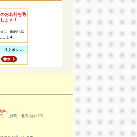
人のお名前を毛
きします！
台に、婚約記念
たします。
注文ボタン
料無料。
円。（沖縄・北海道は1200