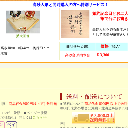
高砂人形と同時購入の方へ特別サービス！
婚約記念日とお二
筆で台にお書
高砂人形を飾る白木扇
として店長が筆書きい
拡大画像
価格
商品番号 t5101
（税込）
高さ10cm 幅44cm 奥行23ｃｍ
：木質
¥ 3,300
高砂台 扇白木台
引換（
商品代金8000円以上で手数料無
■ 送料について
商品代金 8000円 以上で送
8000円未満の場合は沖縄・北海道を除き700
 ■ コンビニ決済 ■ ペイジー決済
客様負担） 詳しくは
こちら>>
円）