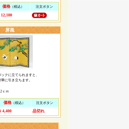
価格
（税込）
注文ボタン
 12,100
屏風
バックに立てられますと、
豪華に引き立ちます。
2ｃｍ
価格
（税込）
注文ボタン
¥ 4,400
品切れ