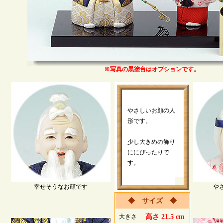
※写真の黒塗台はオプションです。
やさしいお顔の人
形です。
少し大きめの飾り
ににぴったりで
す。
幸せそうなお顔です
や
◆ サイズ ◆
大きさ
高さ 21.5 cm