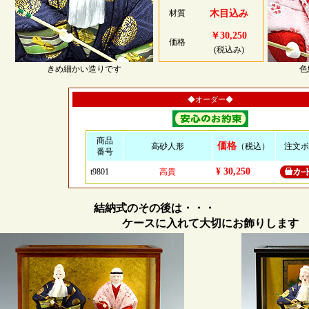
材質
木目込み
￥30,250
価格
(税込み)
きめ細かい造りです
色
◆オーダー◆
商品
価格
高砂人形
（税込）
注文ボ
番号
¥ 30,250
t9801
高貴
結納式のその後は・・・
ケースに入れて大切にお飾りします