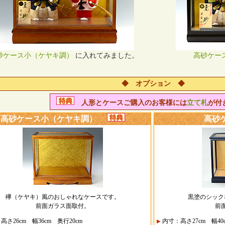
砂ケース小（ケヤキ調）
に入れてみました。
高砂ケー
◆ オプション ◆
人形とケースご購入のお客様には
立て札
が付
高砂ケース小（ケヤキ調）
高砂
欅（ケヤキ）風のおしゃれなケースです。
黒塗のシック
前面ガラス面取付。
前
さ26cm 幅36cm 奥行20cm
内寸：高さ27cm 幅40c