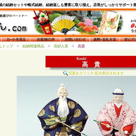
域の結納セットや略式結納、結納返しも豊富に取り揃え。店長がしっかりサポート
さんトップ
>
結納関連商品
>
高砂人形
>
高貴
Kouki
高 貴
写真をクリック 拡大表示されます