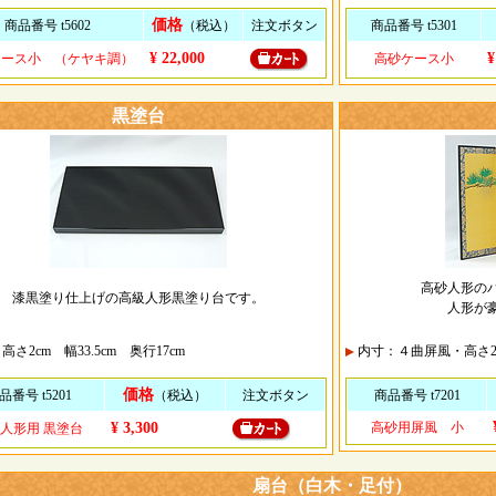
価格
商品番号 t5602
（税込）
注文ボタン
商品番号 t5301
¥ 22,000
¥
ケース小 （ケヤキ調）
高砂ケース小
黒塗台
高砂人形の
漆黒塗り仕上げの高級人形黒塗り台です。
人形が
さ2cm 幅33.5cm 奥行17cm
内寸：４曲屏風・高さ2
価格
品番号 t5201
（税込）
注文ボタン
商品番号 t7201
¥ 3,300
高砂用屏風 小
人形用 黒塗台
扇台（白木・足付）