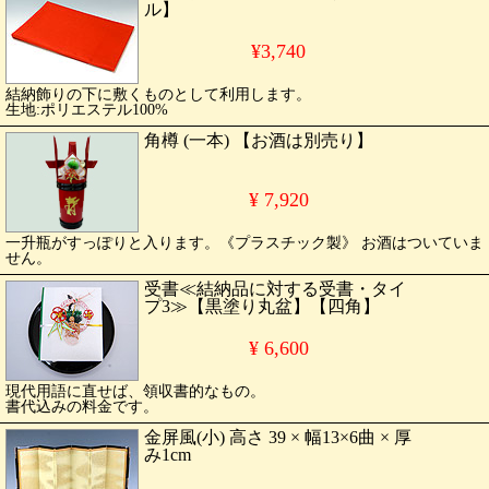
ル】
¥3,740
結納飾りの下に敷くものとして利用します。
生地:ポリエステル100%
角樽 (一本) 【お酒は別売り】
¥ 7,920
一升瓶がすっぽりと入ります。《プラスチック製》 お酒はついていま
せん。
受書≪結納品に対する受書・タイ
プ3≫【黒塗り丸盆】【四角】
¥ 6,600
現代用語に直せば、領収書的なもの。
書代込みの料金です。
金屏風(小) 高さ 39 × 幅13×6曲 × 厚
み1cm