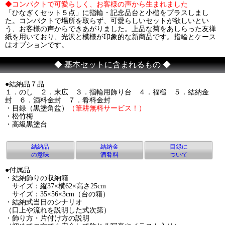
◆コンパクトで可愛らしく、お客様の声から生まれました
「ひなぎくセット５点」に指輪・記念品台と小槌をプラスしまし
た。コンパクトで場所を取らず、可愛らしいセットが欲しいとい
う、お客様の声からできあがりました。上品な菊をあしらった友禅
紙を用いており、光沢と模様が印象的な新商品です。指輪とケース
はオプションです。
◆ 基本セットに含まれるもの ◆
●結納品７品
１．のし ２．末広 ３．指輪用飾り台 ４．福槌 ５．結納金
封 ６．酒料金封 ７．肴料金封
・目録（黒塗角盆）
（筆耕無料サービス！）
・松竹梅
・高級黒塗台
結納品
結納金
目録に
の意味
酒肴料
ついて
●付属品
・結納飾りの収納箱
サイズ：縦37×横62×高さ25cm
サイズ：35×56×3cm（台の箱）
・結納式当日のシナリオ
（口上や流れを説明した式次第）
・飾り方・片付け方の説明