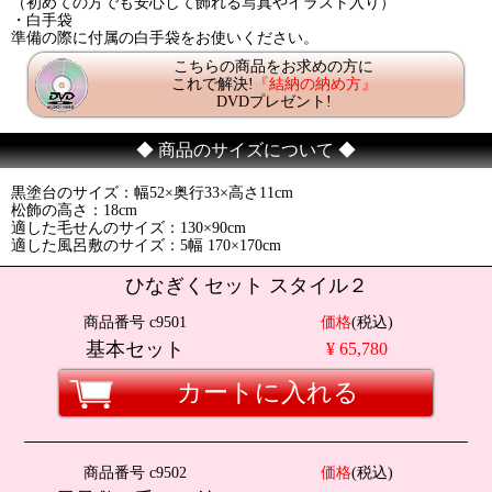
（初めての方でも安心して飾れる写真やイラスト入り）
・白手袋
準備の際に付属の白手袋をお使いください。
こちらの商品をお求めの方に
これで解決!
『結納の納め方』
DVDプレゼント!
◆ 商品のサイズについて ◆
黒塗台のサイズ：幅52×奥行33×高さ11cm
松飾の高さ：18cm
適した毛せんのサイズ：130×90cm
適した風呂敷のサイズ：5幅 170×170cm
ひなぎくセット スタイル２
商品番号 c9501
価格
(税込)
基本セット
¥ 65,780
カートに入れる
商品番号 c9502
価格
(税込)