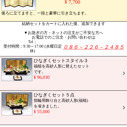
¥ 7,700
後ろに立てますと、一段と豪華に引き立ちます。
結納セットをカートに入れた後、追加できます
▼お急ぎの方・ネットの注文がご不安な方へ
お電話でのご注文・お問い合わせは
Tel：
受付時間：9:30～17:00 (水曜日定
０８６－２２６－２４８５
休)
ひなぎくセットスタイル３
福槌を高砂人形に替えたセット
です。
¥ 96,030
ひなぎくセット５点
指輪用飾り台と高砂人形(福槌)
を省きました。
¥ 55,000