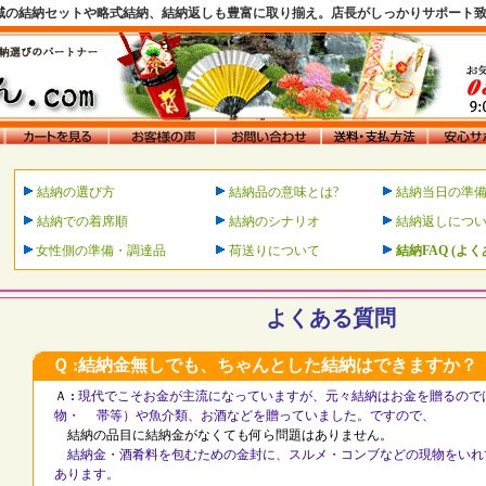
域の結納セットや略式結納、結納返しも豊富に取り揃え。店長がしっかりサポート
結納の選び方
結納品の意味とは?
結納当日の準
結納での着席順
結納のシナリオ
結納返しにつ
女性側の準備・調達品
荷送りについて
結納FAQ (よ
よくある質問
Ｑ :結納金無しでも、ちゃんとした結納はできますか？
Ａ
:
現代でこそお金が主流になっていますが、元々結納はお金を贈るので
物・ 帯等）や魚介類、お酒などを贈っていました。ですので、
結納の品目に結納金がなくても何ら問題はありません。
結納金・酒肴料を包むための金封に、スルメ・コンブなどの現物をいれ
あります。