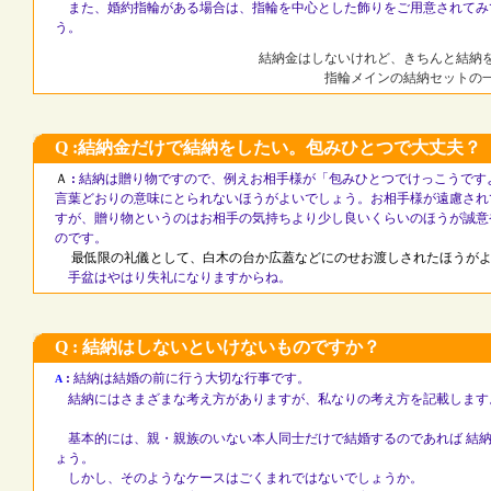
また、婚約指輪がある場合は、指輪を中心とした飾りをご用意されてみ
う。
結納金はしないけれど、きちんと結
指輪メインの結納セットの
Q :結納金だけで結納をしたい。包みひとつで大丈夫？
Ａ
:
結納は贈り物ですので、例えお相手様が「包みひとつでけっこうです
言葉どおりの意味にとられないほうがよいでしょう。お相手様が遠慮され
すが、贈り物というのはお相手の気持ちより少し良いくらいのほうが誠意
のです。
最低限の礼儀として、白木の台か広蓋などにのせお渡しされたほうが
手盆はやはり失礼になりますからね。
Q : 結納はしないといけないものですか？
:
結納は結婚の前に行う大切な行事です。
A
結納にはさまざまな考え方がありますが、私なりの考え方を記載します
基本的には、親・親族のいない本人同士だけで結婚するのであれば 結納
ょう。
しかし、そのようなケースはごくまれではないでしょうか。