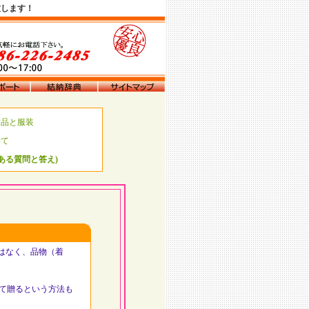
致します！
備品と服装
いて
くある質問と答え)
はなく、品物（着
て贈るという方法も