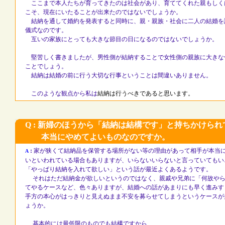
ここまで本人たちが育ってきたのは社会があり、育ててくれた親もしくは
こそ、現在にいたることが出来たのではないでしょうか。
結納を通して婚約を発表すると同時に、親・親族・社会に二人の結婚を
儀式なのです。
互いの家族にとっても大きな節目の日になるのではないでしょうか。
堅苦しく書きましたが、男性側が結納することで女性側の親族に大きな
ことでしょう。
結納は結婚の前に行う大切な行事ということは間違いありません。
このような観点から私は
結納は行うべきであると思います。
Q : 新婦のほうから「結納は結構です」と持ちかけら
本当にやめてよいものなのですか。
:
家が狭くて結納品を保管する場所がない等の理由があって相手が本当
A
いといわれている場合もありますが、いらないいらないと言っていてもい
「やっぱり結納を入れて欲しい」という話が最近よくあるようです。
それはただ結納金が欲しいというのではなく、親戚や兄弟に「何故やら
てやるケースなど、色々ありますが、結婚への話があまりにも早く進みす
手方の本心がはっきりと見えぬまま不安を募らせてしまうというケースが
ょうか。
基本的には最低限のものでも結構ですから