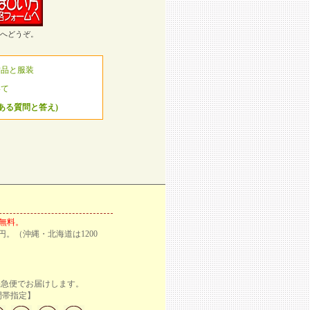
へどうぞ。
備品と服装
いて
くある質問と答え)
料無料。
円。（沖縄・北海道は1200
宅急便でお届けします。
定】