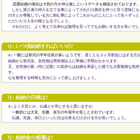
恋愛結婚の場合は９割の方が仲人無しというデータも確認されております
しかし第三者の仲人を立てる事によってそれだけ責任を持つと言う意味にも
の方とか尊敬している方に頼む事によってこれからの二人にとって先々ずっと
ただいたり人生の糧となるでしょう。
それだけに、よく考えて出来れば無理を言ってでもお願いする方が良いでし
Q : いつ頃結納すればいいの?
:
一般には挙式の半年位前が多いようです。
遅くとも３ヶ月前迄にはする方
A
結納から挙式迄、女性側は男性側以上に準備に手間がかかります。
又、女性側の親（特に父親）の気持ちは結婚を承諾した後でも大変複雑な気持
す。
心を整理する時間も充分にとって差し上げましょう。
Q : 結納の日柄は?
:
よく大安とか、仏滅とか耳にすると思いますが、
A
一般的には大安、先勝、友引の午前中が良しとされています。
仏滅、先負、赤口といった日は出来るだけさける方が良いでしょう。
Q : 結納金の相場は?