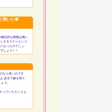
いと聞いた事
確証的な根拠は無い
通しするマナーという
うになったのでしょ
いでしょう
！！
くのなら良いのです
は､必ず了解を得て､
しょう。
かっていただくとよ