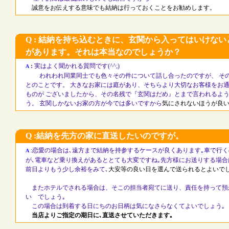
誠意をお伝えする意味でも結納は行っておくことをお勧めします。
Q : 結納を持ち込むときに、玄関から入ってはいけな
があります。それは本当なのでしょうか？
:
実はよく聞かれる質問です(^^;)
A
われわれ同業同士でも色々その件について話し合ったのですが、 その
とのことです。 大きなお家には庭があり、そちらより大切なお客様をお
ものが ございましたから、その名残で『玄関はだめ』とまで言われるよ
う。 玄関しかないお家の方が今では多いですから
気にされないほうが良
Q :結納を先方の家に直送したいのですが。
:恋愛の場合は､遠方まで結納を持参するケースが良くあります｡車で行
A
が､電車など乗り換えがあるととても大変ですね｡先方様にお送りする場合
前日よりもう少し余裕をみて､
大安等の良い日を選んで送られるとよいで
またホテルでされる場合は、そこの担当者宛てに送り、責任を持って預
い でしょう｡
この場合は到着する日にちのお日柄は気になさらなくてよいでしょう｡
当店よりご指定の期日に､直送させていただきます｡