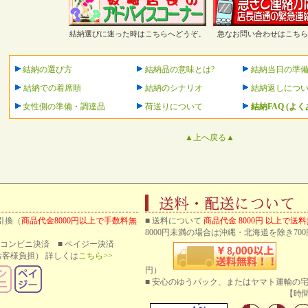
結納選びに迷った時はこちらへどうぞ。
急なお問い合わせはこちら
結納の選び方
結納品の意味とは?
結納当日の準
結納での着席順
結納のシナリオ
結納返しにつ
女性側の準備・調達品
荷送りについて
結納FAQ (よ
▲上へ戻る▲
引換（
商品代金8000円以上で手数料無
■ 送料について
商品代金 8000円 以上で送
8000円未満の場合は沖縄・北海道を除き700
 ■ コンビニ決済 ■ ペイジー決済
客様負担） 詳しくは
こちら>>
円）
■ 安心のゆうパック、またはヤマト運輸の
【時間帯指