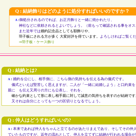
Q : 結納飾りはどのように処分すればいいのですか？
:
御処分されるのでれば、お正月飾りと一緒に焼かれたり、
A
神社などに依頼されるとよいでしょう。（前もって確認される事をオス
また近年では
婚約記念品としても額飾りや、
羽子板にされる方が多く 大変好評を得ています。
よろしければご覧く
⇒羽子板・ケース飾り
Q : 結納とは?
:
婚約を公にし、相手側に、こちら側の気持ちを伝える為の儀式です。
A
儀式といえば堅苦しく思えますが、二人が「一緒に結婚しよう」と口約束を
親に も伝え又周りの方にも公表し、それを、
確かな約束として形に表し相手親に対して誠意の気持ちを表すのが結納です
又それは自分にとっても一つの区切りとなるでしょう。
Q : 仲人はどうすればいいの?
:
本来であれば仲人をちゃんと立てるのがあたりまえであり、そしてその仲
A
ていたものですが、近年の流れとして、仲人を立てずに結納が行われる場合が