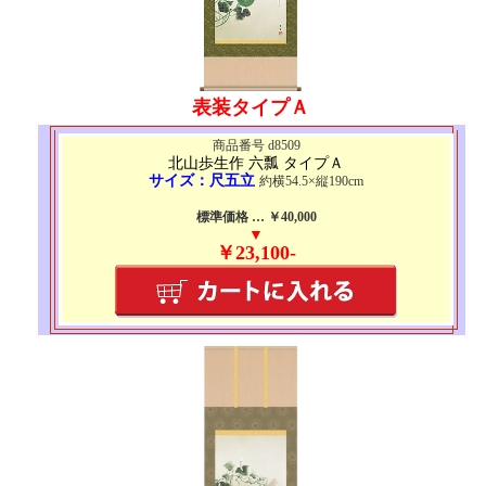
表装タイプＡ
商品番号 d8509
北山歩生作 六瓢 タイプＡ
サイズ：尺五立
約横54.5×縦190cm
標準価格 … ￥40,000
▼
￥23,100-