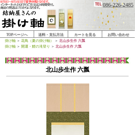
086-226-2485
TOPページへ
送料・支払方法
カートを見る
お問い合わせ
掛け軸
＞
花鳥（夏の掛け軸）
＞
北山歩生作 六瓢
掛け軸
＞
開運・鯉の滝登り
＞
北山歩生作 六瓢
北山歩生作 六瓢