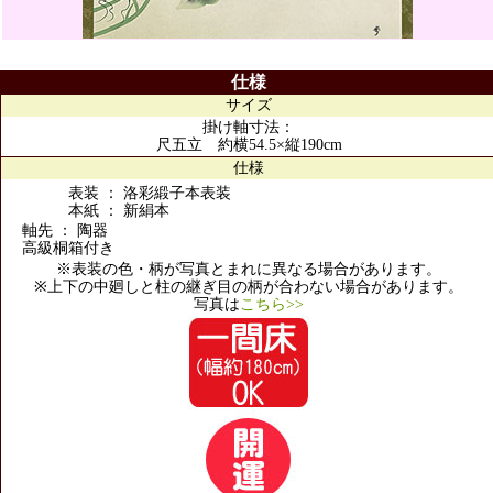
仕様
サイズ
掛け軸寸法：
尺五立 約横54.5×縦190cm
仕様
表装 ： 洛彩緞子本表装
本紙 ： 新絹本
軸先 ： 陶器
高級桐箱付き
※表装の色・柄が写真とまれに異なる場合があります。
※上下の中廻しと柱の継ぎ目の柄が合わない場合があります。
写真は
こちら>>