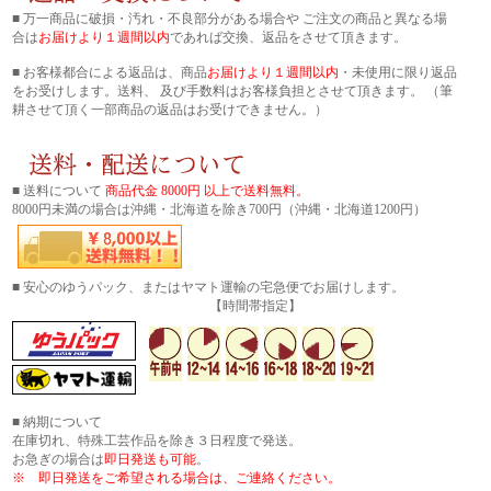
■ 万一商品に破損・汚れ・不良部分がある場合や ご注文の商品と異なる場
合は
お届けより１週間以内
であれば交換、返品をさせて頂きます。
■ お客様都合による返品は、商品
お届けより１週間以内
・未使用に限り返品
をお受けします。送料、 及び手数料はお客様負担とさせて頂きます。 （筆
耕させて頂く一部商品の返品はお受けできません。）
■ 送料について
商品代金 8000円 以上で送料無料。
8000円未満の場合は沖縄・北海道を除き700円（沖縄・北海道1200円）
■ 安心のゆうパック、またはヤマト運輸の宅急便でお届けします。
【時間帯指定】
■ 納期について
在庫切れ、特殊工芸作品を除き３日程度で発送。
お急ぎの場合は
即日発送も可能
。
※ 即日発送をご希望される場合は、ご連絡ください。