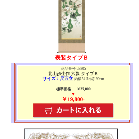
表装タイプＢ
商品番号 d8805
北山歩生作 六瓢 タイプＢ
サイズ：尺五立
約横54.5×縦190cm
標準価格 … ￥35,000
▼
￥19,800-