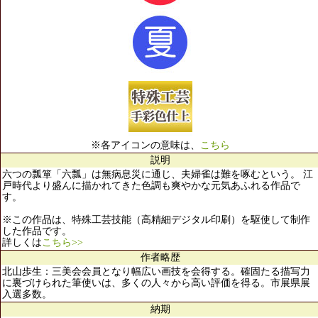
※各アイコンの意味は、
こちら
説明
六つの瓢箪「六瓢」は無病息災に通じ、夫婦雀は難を啄むという。 江
戸時代より盛んに描かれてきた色調も爽やかな元気あふれる作品で
す。
※この作品は、特殊工芸技能（高精細デジタル印刷）を駆使して制作
した作品です。
詳しくは
こちら>>
作者略歴
北山歩生：三美会会員となり幅広い画技を会得する。確固たる描写力
に裏づけられた筆使いは、多くの人々から高い評価を得る。市展県展
入選多数。
納期