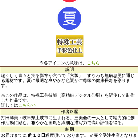
※各アイコンの意味は、
こちら
説明
瑞々しく青々と実る瓢箪が六つで「六瓢」、すなわち無病息災に通じ
る題材です。夏に最適な爽やかな色調がご尊家の健康長寿を彩りま
す。
※この作品は、特殊工芸技能（高精細デジタル印刷）を駆使して制作
した作品です。
詳しくは
こちら>>
作者略歴
打田洋美：岐阜県土岐市に生まれる。三美会の一人として精力的に創
作活動に励む。雅やかな画風と繊細な描写力で高い評価を得る。
納期
お届けまでに
約１０日
程度頂いております。 ※完全受注生産となりま