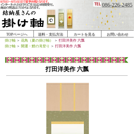
086-226-2485
TOPページへ
送料・支払方法
カートを見る
お問い合わせ
掛け軸
＞
花鳥（夏の掛け軸）
＞
打田洋美作 六瓢
掛け軸
＞
開運・鯉の滝登り
＞
打田洋美作 六瓢
打田洋美作 六瓢