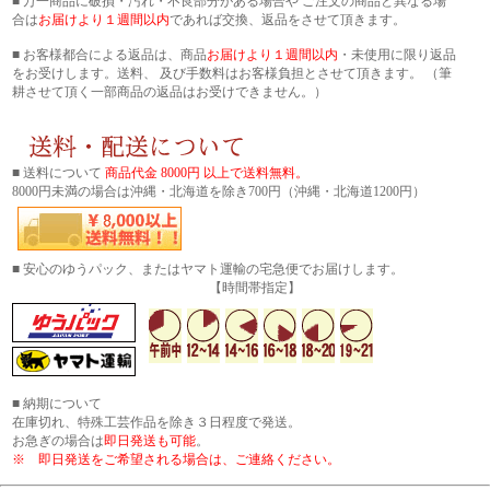
■ 万一商品に破損・汚れ・不良部分がある場合や ご注文の商品と異なる場
合は
お届けより１週間以内
であれば交換、返品をさせて頂きます。
■ お客様都合による返品は、商品
お届けより１週間以内
・未使用に限り返品
をお受けします。送料、 及び手数料はお客様負担とさせて頂きます。 （筆
耕させて頂く一部商品の返品はお受けできません。）
■ 送料について
商品代金 8000円 以上で送料無料。
8000円未満の場合は沖縄・北海道を除き700円（沖縄・北海道1200円）
■ 安心のゆうパック、またはヤマト運輸の宅急便でお届けします。
【時間帯指定】
■ 納期について
在庫切れ、特殊工芸作品を除き３日程度で発送。
お急ぎの場合は
即日発送も可能
。
※ 即日発送をご希望される場合は、ご連絡ください。