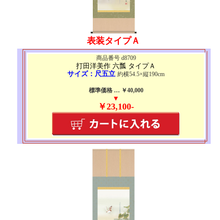
表装タイプＡ
商品番号 d8709
打田洋美作 六瓢 タイプＡ
サイズ：尺五立
約横54.5×縦190cm
標準価格 … ￥40,000
▼
￥23,100-