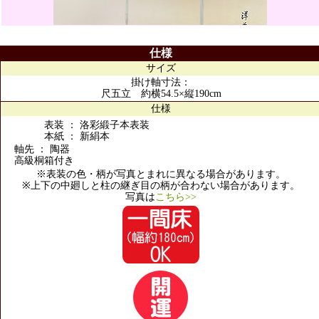
仕様
サイズ
掛け軸寸法：
尺五立 約横54.5×縦190cm
仕様
表装 ： 洛彩緞子本表装
本紙 ： 新絹本
軸先 ： 陶器
高級桐箱付き
※表装の色・柄が写真とまれに異なる場合があります。
※上下の中廻しと柱の継ぎ目の柄が合わない場合があります。
写真は
こちら>>