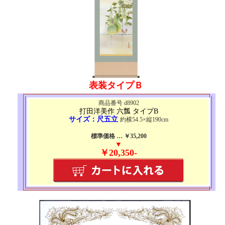
表装タイプＢ
商品番号 d8902
打田洋美作 六瓢 タイプB
サイズ：尺五立
約横54.5×縦190cm
標準価格 … ￥35,200
▼
￥20,350-