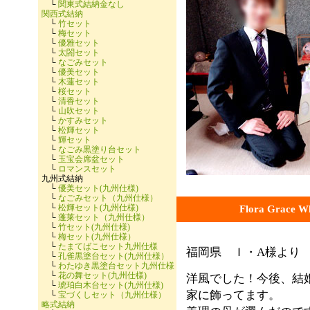
└
関東式結納金なし
関西式結納
└
竹セット
└
梅セット
└
優雅セット
└
太閤セット
└
なごみセット
└
優美セット
└
木蓮セット
└
桜セット
└
清香セット
└
山吹セット
└
かすみセット
└
松輝セット
└
輝セット
└
なごみ黒塗り台セット
└
玉宝会席盆セット
└
ロマンスセット
九州式結納
└
優美セット(九州仕様)
└
なごみセット（九州仕様）
└
松輝セット(九州仕様)
Flora Grac
└
蓬莱セット（九州仕様）
└
竹セット(九州仕様)
└
梅セット(九州仕様）
└
たまてばこセット九州仕様
福岡県 Ｉ・A様より
└
孔雀黒塗台セット(九州仕様）
└
わたゆき黒塗台セット九州仕様
└
花の舞セット(九州仕様)
洋風でした！今後、結
└
琥珀白木台セット(九州仕様)
家に飾ってます。
└
宝づくしセット（九州仕様）
略式結納