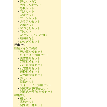
└
輝セット5点
└
カラフル2セット
└
彩松セット
└
花月セット
└
花菱セット
└
ブーケセット
└
カラフルセット
└
若葉セット
└
宝づくしセット
└
花セット
└
花セット(ピンクVer.)
└
結納金なし
└
ひなぎくセット
門出セット
指輪メインの結納
└
美の森指輪セット
└
たまてばこ指輪セット
└
美雪指輪セット
└
万葉指輪セット
└
パール指輪セット
└
孔雀指輪セット
└
若松指輪セット
└
花の舞指輪セット
└
夢セット
└
目録セット
└
スイートピー指輪セット
└
関東式羽衣指輪セット
└
関東式一号7点指輪セット
結納返し
└
橘セット
└
真珠セット
└
関東式二号セット