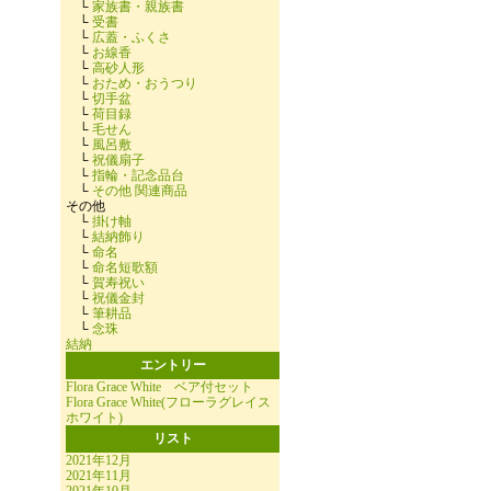
└
家族書・親族書
└
受書
└
広蓋・ふくさ
└
お線香
└
高砂人形
└
おため・おうつり
└
切手盆
└
荷目録
└
毛せん
└
風呂敷
└
祝儀扇子
└
指輪・記念品台
└
その他 関連商品
その他
└
掛け軸
└
結納飾り
└
命名
└
命名短歌額
└
賀寿祝い
└
祝儀金封
└
筆耕品
└
念珠
結納
エントリー
Flora Grace White ベア付セット
Flora Grace White(フローラグレイス
ホワイト)
リスト
2021年12月
2021年11月