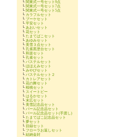
└
関東式一号セット9点
└
関東式一号セット7点
└
関東式一号セット5点
└
カラフルセット
└
ブーケセット
└
平安セット
└
あおいセット
└
花セット
└
たまてばこセット
└
あゆみセット
└
美雪３点セット
└
孔雀黒塗台セット
└
和楽セット
└
孔雀セット
└
パステルセット
└
ほほえみセット
└
みやびセット
└
パステルセット２
└
カトレアセット
└
花の舞セット
└
桜桃セット
└
スイートピー
└
はるかセット
└
末広セット
└
美雪記念品セット
└
パール記念品セット
└
パール記念品セット(手渡し)
└
たまてばこ記念品セット
└
夢セット
└
目録セット
└
フローラお返しセット
└
結納金封