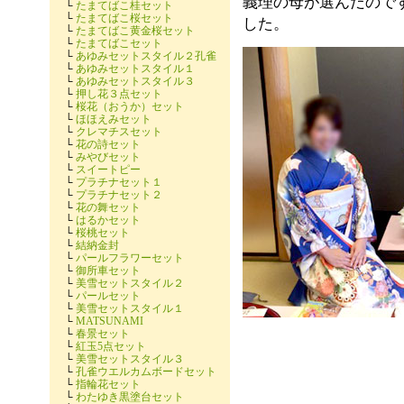
義理の母が選んだので
└
たまてばこ桂セット
└
たまてばこ桜セット
した。
└
たまてばこ黄金桜セット
└
たまてばこセット
└
あゆみセットスタイル２孔雀
└
あゆみセットスタイル１
└
あゆみセットスタイル３
└
押し花３点セット
└
桜花（おうか）セット
└
ほほえみセット
└
クレマチスセット
└
花の詩セット
└
みやびセット
└
スイートピー
└
プラチナセット１
└
プラチナセット２
└
花の舞セット
└
はるかセット
└
桜桃セット
└
結納金封
└
パールフラワーセット
└
御所車セット
└
美雪セットスタイル２
└
パールセット
└
美雪セットスタイル１
└
MATSUNAMI
└
春景セット
└
紅玉5点セット
└
美雪セットスタイル３
└
孔雀ウエルカムボードセット
└
指輪花セット
└
わたゆき黒塗台セット