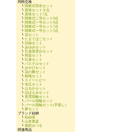
同時交換
└
関東式羽衣セット
└
真珠セット９点
└
真珠セット7点
└
関東式二号セット9点
└
関東式一号セット9点
└
関東式一号セット7点
└
関東式一号セット5点
└
花セット
└
たまてばこセット
└
目録セット
└
あゆみセット
└
孔雀黒塗台セット
└
和楽セット
└
孔雀セット
└
パステルセット
└
みやびセット
└
花の舞セット
└
桜桃セット
└
スイートピー
└
末広セット
└
はるかセット
└
ほほえみセット
└
美雪指輪セット
└
パール指輪セット
└
パール指輪セット(手渡し）
└
夢セット
ブランド結納
└
桂由美
└
山本寛斎
└
相田みつを
関連商品