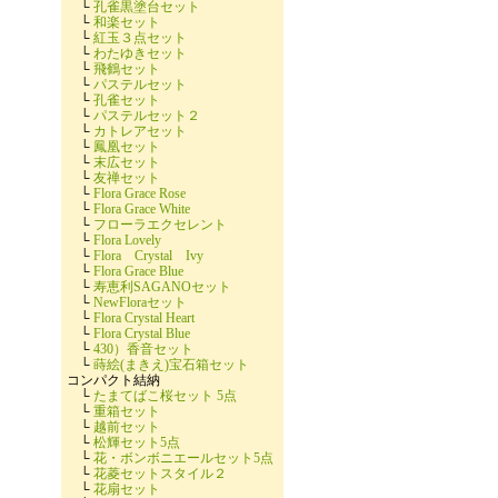
└
孔雀黒塗台セット
└
和楽セット
└
紅玉３点セット
└
わたゆきセット
└
飛鶴セット
└
パステルセット
└
孔雀セット
└
パステルセット２
└
カトレアセット
└
鳳凰セット
└
末広セット
└
友禅セット
└
Flora Grace Rose
└
Flora Grace White
└
フローラエクセレント
└
Flora Lovely
└
Flora Crystal Ivy
└
Flora Grace Blue
└
寿恵利SAGANOセット
└
NewFloraセット
└
Flora Crystal Heart
└
Flora Crystal Blue
└
430）香音セット
└
蒔絵(まきえ)宝石箱セット
コンパクト結納
└
たまてばこ桜セット 5点
└
重箱セット
└
越前セット
└
松輝セット5点
└
花・ボンボニエールセット5点
└
花菱セットスタイル２
└
花扇セット