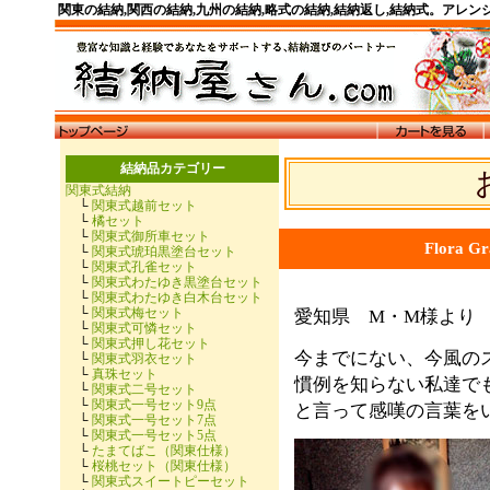
関東の結納,関西の結納,九州の結納,略式の結納,結納返し,結納式。アレ
結納品カテゴリー
関東式結納
└
関東式越前セット
└
橘セット
└
関東式御所車セット
Flora 
└
関東式琥珀黒塗台セット
└
関東式孔雀セット
└
関東式わたゆき黒塗台セット
└
関東式わたゆき白木台セット
└
関東式梅セット
愛知県 M・M様より
└
関東式可憐セット
└
関東式押し花セット
今までにない、今風の
└
関東式羽衣セット
└
真珠セット
慣例を知らない私達で
└
関東式二号セット
└
関東式一号セット9点
と言って感嘆の言葉を
└
関東式一号セット7点
└
関東式一号セット5点
└
たまてばこ（関東仕様）
└
桜桃セット（関東仕様）
└
関東式スイートピーセット