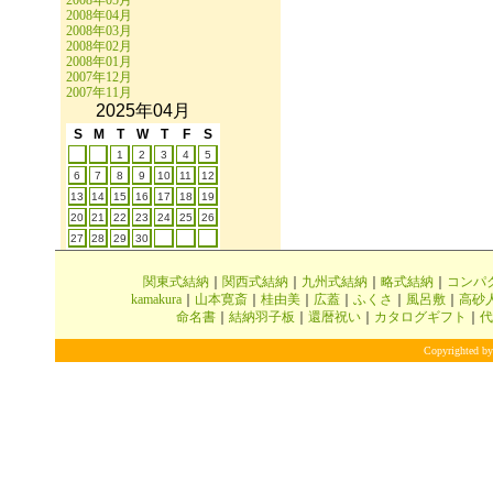
2008年05月
2008年04月
2008年03月
2008年02月
2008年01月
2007年12月
2007年11月
2025年04月
S
M
T
W
T
F
S
1
2
3
4
5
6
7
8
9
10
11
12
13
14
15
16
17
18
19
20
21
22
23
24
25
26
27
28
29
30
関東式結納
｜
関西式結納
｜
九州式結納
｜
略式結納
｜
コンパ
kamakura
｜
山本寛斎
｜
桂由美
｜
広蓋
｜
ふくさ
｜
風呂敷
｜
高砂
命名書
｜
結納羽子板
｜
還暦祝い
｜
カタログギフト
｜
代
Copyrighted by 