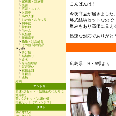
└
家族書・親族書
こんばんは！
└
受書
└
広蓋・ふくさ
└
お線香
今夜商品が届きました
└
高砂人形
略式結納セットなので
└
おため・おうつり
└
切手盆
重みもあり高価に見え
└
荷目録
└
毛せん
└
風呂敷
迅速な対応でありがと
└
祝儀扇子
└
指輪・記念品台
└
その他 関連商品
その他
└
掛け軸
└
結納飾り
└
命名
広島県 H・S様より
└
命名短歌額
└
賀寿祝い
└
祝儀金封
└
筆耕品
└
念珠
結納
エントリー
真珠7点セット（結納金の代わりに
鰹節付）
誓い9点セット(九州仕様）
桜花セット（アレンジ３）
リスト
2021年12月