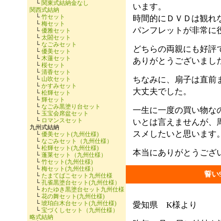
└
関東式結納金なし
います。
関西式結納
└
竹セット
時間的にＤＶＤは観れ
└
梅セット
パンフレットが非常に
└
優雅セット
└
太閤セット
└
なごみセット
どちらの両親にも好評
└
優美セット
└
木蓮セット
ありがとうございまし
└
桜セット
└
清香セット
ちなみに、扇子は直前
└
山吹セット
└
かすみセット
大丈夫でした。
└
松輝セット
└
輝セット
└
なごみ黒塗り台セット
一生に一度の買い物な
└
玉宝会席盆セット
└
ロマンスセット
いとは言えませんが、
九州式結納
スメしたいと思います
└
優美セット(九州仕様)
└
なごみセット（九州仕様）
└
松輝セット(九州仕様)
本当にありがとうござ
└
蓬莱セット（九州仕様）
└
竹セット(九州仕様)
└
梅セット(九州仕様）
誓い
└
たまてばこセット九州仕様
└
孔雀黒塗台セット(九州仕様）
└
わたゆき黒塗台セット九州仕様
└
花の舞セット(九州仕様)
└
琥珀白木台セット(九州仕様)
愛知県 K様より
└
宝づくしセット（九州仕様）
略式結納