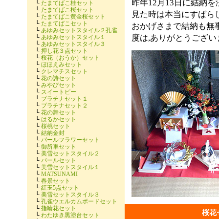
昨年12月13日に結納
└
たまてばこ桂セット
└
たまてばこ桜セット
見た時は本当にすばら
└
たまてばこ黄金桜セット
└
たまてばこセット
おかげさまで結納も無
└
あゆみセットスタイル２孔雀
度は,ありがとうござい
└
あゆみセットスタイル１
└
あゆみセットスタイル３
└
押し花３点セット
└
桜花（おうか）セット
└
ほほえみセット
└
クレマチスセット
└
花の詩セット
└
みやびセット
└
スイートピー
└
プラチナセット１
└
プラチナセット２
└
花の舞セット
└
はるかセット
└
桜桃セット
└
結納金封
└
パールフラワーセット
└
御所車セット
└
美雪セットスタイル２
└
パールセット
└
美雪セットスタイル１
└
MATSUNAMI
└
春景セット
└
紅玉5点セット
└
美雪セットスタイル３
└
孔雀ウエルカムボードセット
└
指輪花セット
桜花
└
わたゆき黒塗台セット