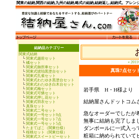
関東の結納,関西の結納,九州の結納,略式の結納,結納返し,結納式。アレ
結納品カテゴリー
関東式結納
└
関東式越前セット
« 201
└
橘セット
└
関東式御所車セット
真珠7点セッ
└
関東式琥珀黒塗台セット
└
関東式孔雀セット
└
関東式わたゆき黒塗台セット
└
関東式わたゆき白木台セット
└
関東式梅セット
岩手県 H・H様より
└
関東式可憐セット
└
関東式押し花セット
結納屋さんドットコム
└
関東式羽衣セット
└
真珠セット
└
関東式二号セット
急なオーダーでしたが
└
関東式一号セット9点
└
関東式一号セット7点
無事に結納も完了しま
└
関東式一号セット5点
ダンボールに一式入っ
└
たまてばこ（関東仕様）
└
桜桃セット（関東仕様）
粧箱に納められていて
└
関東式スイートピーセット