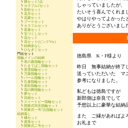
└
輝セット5点
しゃっていましたが、
└
カラフル2セット
└
彩松セット
たいそう喜んでくれま
└
花月セット
└
花菱セット
やはりやってよかった
└
ブーケセット
ありがとうございまし
└
カラフルセット
└
若葉セット
└
宝づくしセット
└
花セット
└
花セット(ピンクVer.)
└
結納金なし
└
ひなぎくセット
門出セット
徳島県 K・F様より
指輪メインの結納
└
美の森指輪セット
└
たまてばこ指輪セット
昨日 無事結納が終了
└
美雪指輪セット
送っていただいた マ
└
万葉指輪セット
└
パール指輪セット
参考になりました。
└
孔雀指輪セット
└
若松指輪セット
└
花の舞指輪セット
私どもは徳島ですが
└
夢セット
新郎側は奈良でして
└
目録セット
└
スイートピー指輪セット
予想以上に豪華な結納
└
関東式羽衣指輪セット
└
関東式一号7点指輪セット
結納返し
また ご縁があればよ
└
橘セット
└
真珠セット
お礼まで
└
関東式二号セット