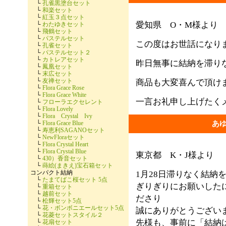
└
孔雀黒塗台セット
└
和楽セット
└
紅玉３点セット
愛知県 O・M様よ
└
わたゆきセット
└
飛鶴セット
└
パステルセット
この度はお世話になり
└
孔雀セット
└
パステルセット２
└
カトレアセット
昨日無事に結納を滞り
└
鳳凰セット
└
末広セット
└
友禅セット
商品も大変喜んで頂け
└
Flora Grace Rose
└
Flora Grace White
一言お礼申し上げたく
└
フローラエクセレント
└
Flora Lovely
└
Flora Crystal Ivy
└
Flora Grace Blue
あ
└
寿恵利SAGANOセット
└
NewFloraセット
└
Flora Crystal Heart
└
Flora Crystal Blue
東京都 K・J様より
└
430）香音セット
└
蒔絵(まきえ)宝石箱セット
コンパクト結納
1月28日滞りなく結納
└
たまてばこ桜セット 5点
ぎりぎりにお願いした
└
重箱セット
└
越前セット
ださり
└
松輝セット5点
└
花・ボンボニエールセット5点
誠にありがとうござい
└
花菱セットスタイル２
先様も、事前に「結納
└
花扇セット