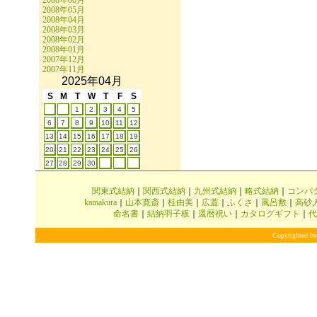
2008年06月
2008年05月
2008年04月
2008年03月
2008年02月
2008年01月
2007年12月
2007年11月
2025年04月
S
M
T
W
T
F
S
1
2
3
4
5
6
7
8
9
10
11
12
13
14
15
16
17
18
19
20
21
22
23
24
25
26
27
28
29
30
関東式結納
｜
関西式結納
｜
九州式結納
｜
略式結納
｜
コンパ
kamakura
｜
山本寛斎
｜
桂由美
｜
広蓋
｜
ふくさ
｜
風呂敷
｜
高砂
命名書
｜
結納羽子板
｜
還暦祝い
｜
カタログギフト
｜
代
Copyrighted by 