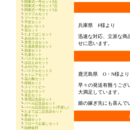
└
関東式一号セット9点
└
関東式一号セット7点
└
関東式一号セット5点
└
カラフルセット
└
ブーケセット
└
平安セット
兵庫県 F様より
└
あおいセット
└
花セット
└
たまてばこセット
迅速な対応、立派な商
└
あゆみセット
└
美雪３点セット
せに思います。
└
孔雀黒塗台セット
└
和楽セット
└
孔雀セット
└
パステルセット
└
ほほえみセット
└
みやびセット
└
パステルセット２
鹿児島県 O・N様よ
└
カトレアセット
└
花の舞セット
└
桜桃セット
早々の発送有難うござ
└
スイートピー
└
はるかセット
大満足しています。
└
末広セット
└
美雪記念品セット
娘の嫁ぎ先にも喜んで
└
パール記念品セット
└
パール記念品セット(手渡し)
└
たまてばこ記念品セット
└
夢セット
└
目録セット
└
フローラお返しセット
└
結納金封