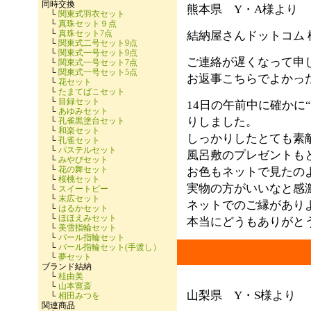
同時交換
熊本県 Y・A様より
└
関東式羽衣セット
└
真珠セット９点
└
真珠セット7点
結納屋さんドットコム 
└
関東式二号セット9点
└
関東式一号セット9点
ご連絡が遅くなって申
└
関東式一号セット7点
└
関東式一号セット5点
お返事こちらでよかっ
└
花セット
└
たまてばこセット
└
目録セット
14日の午前中に確かに
└
あゆみセット
りしました。
└
孔雀黒塗台セット
└
和楽セット
しっかりしたとても素
└
孔雀セット
└
パステルセット
風呂敷のプレゼントも
└
みやびセット
└
花の舞セット
お色もネットで見たの
└
桜桃セット
実物の方がいいなと感
└
スイートピー
└
末広セット
ネットでのご縁があり
└
はるかセット
└
ほほえみセット
本当にどうもありがと
└
美雪指輪セット
└
パール指輪セット
└
パール指輪セット(手渡し）
└
夢セット
ブランド結納
└
桂由美
└
山本寛斎
山梨県 Y・S様より
└
相田みつを
関連商品