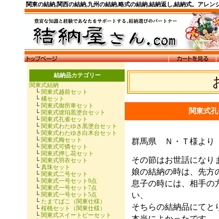
関東の結納,関西の結納,九州の結納,略式の結納,結納返し,結納式。アレ
結納品カテゴリー
関東式結納
└
関東式越前セット
└
橘セット
└
関東式御所車セット
関東式孔
└
関東式琥珀黒塗台セット
└
関東式孔雀セット
└
関東式わたゆき黒塗台セット
└
関東式わたゆき白木台セット
└
関東式梅セット
群馬県 Ｎ・Ｔ様よ
└
関東式可憐セット
└
関東式押し花セット
その節はお世話になり
└
関東式羽衣セット
└
真珠セット
娘の結納の時は、先方
└
関東式二号セット
└
関東式一号セット9点
息子の時には、相手の
└
関東式一号セット7点
い、
└
関東式一号セット5点
└
たまてばこ（関東仕様）
そちらの結納品にてと
└
桜桃セット（関東仕様）
└
関東式スイートピーセット
本当によかったです。