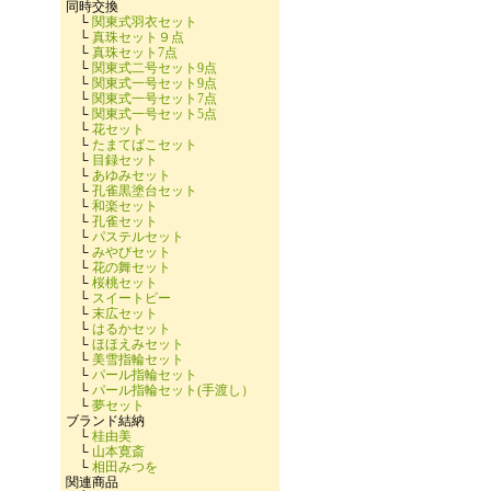
同時交換
└
関東式羽衣セット
└
真珠セット９点
└
真珠セット7点
└
関東式二号セット9点
└
関東式一号セット9点
└
関東式一号セット7点
└
関東式一号セット5点
└
花セット
└
たまてばこセット
└
目録セット
└
あゆみセット
└
孔雀黒塗台セット
└
和楽セット
└
孔雀セット
└
パステルセット
└
みやびセット
└
花の舞セット
└
桜桃セット
└
スイートピー
└
末広セット
└
はるかセット
└
ほほえみセット
└
美雪指輪セット
└
パール指輪セット
└
パール指輪セット(手渡し）
└
夢セット
ブランド結納
└
桂由美
└
山本寛斎
└
相田みつを
関連商品