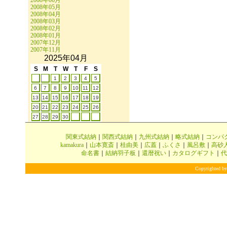
2008年06月
2008年05月
2008年04月
2008年03月
2008年02月
2008年01月
2007年12月
2007年11月
2025年04月
S
M
T
W
T
F
S
1
2
3
4
5
6
7
8
9
10
11
12
13
14
15
16
17
18
19
20
21
22
23
24
25
26
27
28
29
30
関東式結納
｜
関西式結納
｜
九州式結納
｜
略式結納
｜
コンパ
kamakura
｜
山本寛斎
｜
桂由美
｜
広蓋
｜
ふくさ
｜
風呂敷
｜
高砂
命名書
｜
結納羽子板
｜
還暦祝い
｜
カタログギフト
｜
代
Copyrighted by 