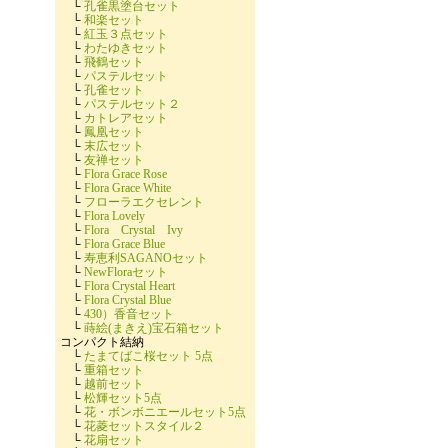
└
孔雀黒塗台セット
└
和楽セット
└
紅玉３点セット
└
わたゆきセット
└
飛鶴セット
└
パステルセット
└
孔雀セット
└
パステルセット２
└
カトレアセット
└
鳳凰セット
└
末広セット
└
友禅セット
└
Flora Grace Rose
└
Flora Grace White
└
フローラエクセレント
└
Flora Lovely
└
Flora Crystal Ivy
└
Flora Grace Blue
└
寿恵利SAGANOセット
└
NewFloraセット
└
Flora Crystal Heart
└
Flora Crystal Blue
└
430）香音セット
└
蒔絵(まきえ)宝石箱セット
コンパクト結納
└
たまてばこ桜セット 5点
└
重箱セット
└
越前セット
└
松輝セット5点
└
花・ボンボニエールセット5点
└
花菱セットスタイル２
└
花扇セット