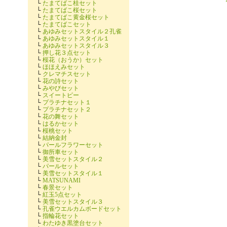
└
たまてばこ桂セット
└
たまてばこ桜セット
└
たまてばこ黄金桜セット
└
たまてばこセット
└
あゆみセットスタイル２孔雀
└
あゆみセットスタイル１
└
あゆみセットスタイル３
└
押し花３点セット
└
桜花（おうか）セット
└
ほほえみセット
└
クレマチスセット
└
花の詩セット
└
みやびセット
└
スイートピー
└
プラチナセット１
└
プラチナセット２
└
花の舞セット
└
はるかセット
└
桜桃セット
└
結納金封
└
パールフラワーセット
└
御所車セット
└
美雪セットスタイル２
└
パールセット
└
美雪セットスタイル１
└
MATSUNAMI
└
春景セット
└
紅玉5点セット
└
美雪セットスタイル３
└
孔雀ウエルカムボードセット
└
指輪花セット
└
わたゆき黒塗台セット