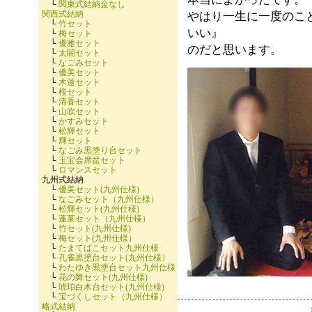
└
関東式結納金なし
関西式結納
やはり一生に一度のこ
└
竹セット
いい』
└
梅セット
└
優雅セット
のだと思います。
└
太閤セット
└
なごみセット
└
優美セット
└
木蓮セット
└
桜セット
└
清香セット
└
山吹セット
└
かすみセット
└
松輝セット
└
輝セット
└
なごみ黒塗り台セット
└
玉宝会席盆セット
└
ロマンスセット
九州式結納
└
優美セット(九州仕様)
└
なごみセット（九州仕様）
└
松輝セット(九州仕様)
└
蓬莱セット（九州仕様）
└
竹セット(九州仕様)
└
梅セット(九州仕様）
└
たまてばこセット九州仕様
└
孔雀黒塗台セット(九州仕様）
└
わたゆき黒塗台セット九州仕様
└
花の舞セット(九州仕様)
└
琥珀白木台セット(九州仕様)
└
宝づくしセット（九州仕様）
略式結納