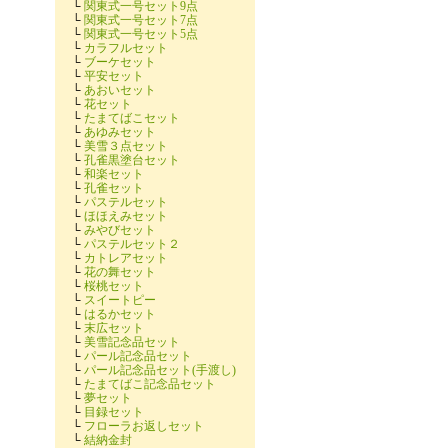
└
関東式一号セット9点
└
関東式一号セット7点
└
関東式一号セット5点
└
カラフルセット
└
ブーケセット
└
平安セット
└
あおいセット
└
花セット
└
たまてばこセット
└
あゆみセット
└
美雪３点セット
└
孔雀黒塗台セット
└
和楽セット
└
孔雀セット
└
パステルセット
└
ほほえみセット
└
みやびセット
└
パステルセット２
└
カトレアセット
└
花の舞セット
└
桜桃セット
└
スイートピー
└
はるかセット
└
末広セット
└
美雪記念品セット
└
パール記念品セット
└
パール記念品セット(手渡し)
└
たまてばこ記念品セット
└
夢セット
└
目録セット
└
フローラお返しセット
└
結納金封