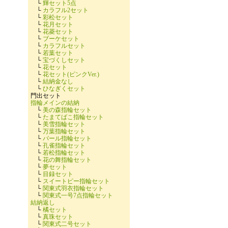
└
輝セット5点
└
カラフル2セット
└
彩松セット
└
花月セット
└
花菱セット
└
ブーケセット
└
カラフルセット
└
若葉セット
└
宝づくしセット
└
花セット
└
花セット(ピンクVer.)
└
結納金なし
└
ひなぎくセット
門出セット
指輪メインの結納
└
美の森指輪セット
└
たまてばこ指輪セット
└
美雪指輪セット
└
万葉指輪セット
└
パール指輪セット
└
孔雀指輪セット
└
若松指輪セット
└
花の舞指輪セット
└
夢セット
└
目録セット
└
スイートピー指輪セット
└
関東式羽衣指輪セット
└
関東式一号7点指輪セット
結納返し
└
橘セット
└
真珠セット
└
関東式二号セット