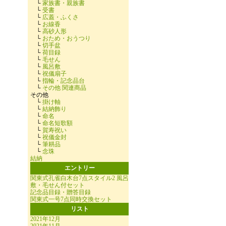
└
家族書・親族書
└
受書
└
広蓋・ふくさ
└
お線香
└
高砂人形
└
おため・おうつり
└
切手盆
└
荷目録
└
毛せん
└
風呂敷
└
祝儀扇子
└
指輪・記念品台
└
その他 関連商品
その他
└
掛け軸
└
結納飾り
└
命名
└
命名短歌額
└
賀寿祝い
└
祝儀金封
└
筆耕品
└
念珠
結納
エントリー
関東式孔雀白木台7点スタイル2 風呂
敷・毛せん付セット
記念品目録・贈答目録
関東式一号7点同時交換セット
リスト
2021年12月