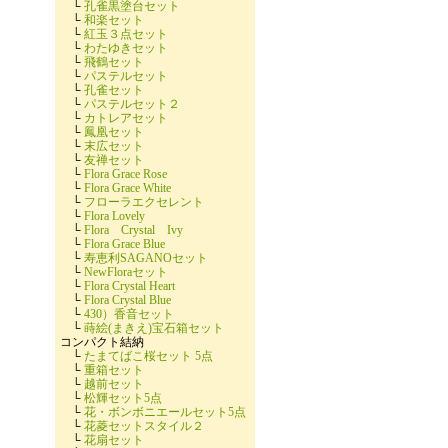
└
孔雀黒塗台セット
└
和楽セット
└
紅玉３点セット
└
わたゆきセット
└
飛鶴セット
└
パステルセット
└
孔雀セット
└
パステルセット２
└
カトレアセット
└
鳳凰セット
└
末広セット
└
友禅セット
└
Flora Grace Rose
└
Flora Grace White
└
フローラエクセレント
└
Flora Lovely
└
Flora Crystal Ivy
└
Flora Grace Blue
└
寿恵利SAGANOセット
└
NewFloraセット
└
Flora Crystal Heart
└
Flora Crystal Blue
└
430）香音セット
└
蒔絵(まきえ)宝石箱セット
コンパクト結納
└
たまてばこ桜セット 5点
└
重箱セット
└
越前セット
└
松輝セット5点
└
花・ボンボニエールセット5点
└
花菱セットスタイル２
└
花扇セット