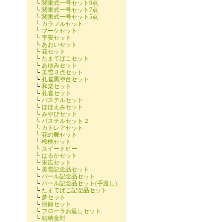
└
関東式一号セット9点
└
関東式一号セット7点
└
関東式一号セット5点
└
カラフルセット
└
ブーケセット
└
平安セット
└
あおいセット
└
花セット
└
たまてばこセット
└
あゆみセット
└
美雪３点セット
└
孔雀黒塗台セット
└
和楽セット
└
孔雀セット
└
パステルセット
└
ほほえみセット
└
みやびセット
└
パステルセット２
└
カトレアセット
└
花の舞セット
└
桜桃セット
└
スイートピー
└
はるかセット
└
末広セット
└
美雪記念品セット
└
パール記念品セット
└
パール記念品セット(手渡し)
└
たまてばこ記念品セット
└
夢セット
└
目録セット
└
フローラお返しセット
└
結納金封