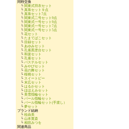
同時交換
└
関東式羽衣セット
└
真珠セット９点
└
真珠セット7点
└
関東式二号セット9点
└
関東式一号セット9点
└
関東式一号セット7点
└
関東式一号セット5点
└
花セット
└
たまてばこセット
└
目録セット
└
あゆみセット
└
孔雀黒塗台セット
└
和楽セット
└
孔雀セット
└
パステルセット
└
みやびセット
└
花の舞セット
└
桜桃セット
└
スイートピー
└
末広セット
└
はるかセット
└
ほほえみセット
└
美雪指輪セット
└
パール指輪セット
└
パール指輪セット(手渡し）
└
夢セット
ブランド結納
└
桂由美
└
山本寛斎
└
相田みつを
関連商品