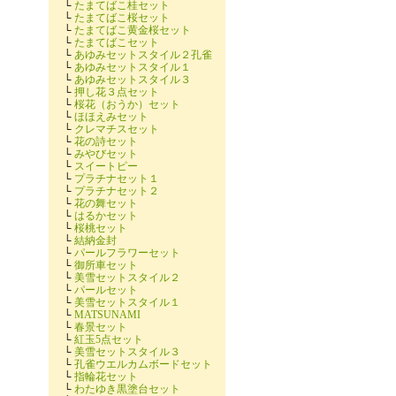
└
たまてばこ桂セット
└
たまてばこ桜セット
└
たまてばこ黄金桜セット
└
たまてばこセット
└
あゆみセットスタイル２孔雀
└
あゆみセットスタイル１
└
あゆみセットスタイル３
└
押し花３点セット
└
桜花（おうか）セット
└
ほほえみセット
└
クレマチスセット
└
花の詩セット
└
みやびセット
└
スイートピー
└
プラチナセット１
└
プラチナセット２
└
花の舞セット
└
はるかセット
└
桜桃セット
└
結納金封
└
パールフラワーセット
└
御所車セット
└
美雪セットスタイル２
└
パールセット
└
美雪セットスタイル１
└
MATSUNAMI
└
春景セット
└
紅玉5点セット
└
美雪セットスタイル３
└
孔雀ウエルカムボードセット
└
指輪花セット
└
わたゆき黒塗台セット