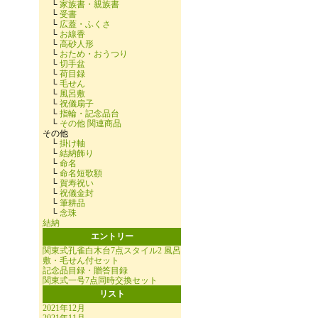
└
家族書・親族書
└
受書
└
広蓋・ふくさ
└
お線香
└
高砂人形
└
おため・おうつり
└
切手盆
└
荷目録
└
毛せん
└
風呂敷
└
祝儀扇子
└
指輪・記念品台
└
その他 関連商品
その他
└
掛け軸
└
結納飾り
└
命名
└
命名短歌額
└
賀寿祝い
└
祝儀金封
└
筆耕品
└
念珠
結納
エントリー
関東式孔雀白木台7点スタイル2 風呂
敷・毛せん付セット
記念品目録・贈答目録
関東式一号7点同時交換セット
リスト
2021年12月