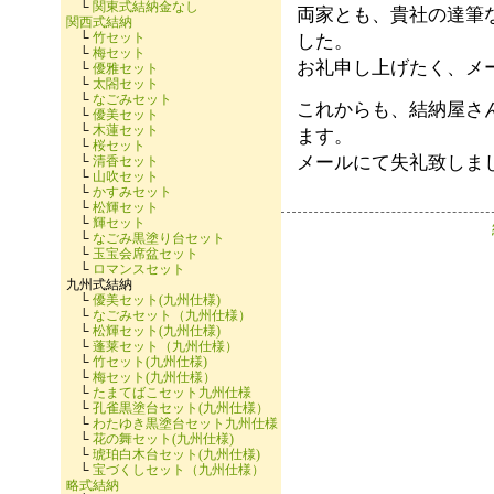
└
関東式結納金なし
両家とも、貴社の達筆
関西式結納
└
竹セット
した。
└
梅セット
お礼申し上げたく、メ
└
優雅セット
└
太閤セット
└
なごみセット
これからも、結納屋さ
└
優美セット
└
木蓮セット
ます。
└
桜セット
メールにて失礼致しま
└
清香セット
└
山吹セット
└
かすみセット
└
松輝セット
└
輝セット
└
なごみ黒塗り台セット
└
玉宝会席盆セット
└
ロマンスセット
九州式結納
└
優美セット(九州仕様)
└
なごみセット（九州仕様）
└
松輝セット(九州仕様)
└
蓬莱セット（九州仕様）
└
竹セット(九州仕様)
└
梅セット(九州仕様）
└
たまてばこセット九州仕様
└
孔雀黒塗台セット(九州仕様）
└
わたゆき黒塗台セット九州仕様
└
花の舞セット(九州仕様)
└
琥珀白木台セット(九州仕様)
└
宝づくしセット（九州仕様）
略式結納