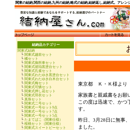
関東の結納,関西の結納,九州の結納,略式の結納,結納返し,結納式。アレ
結納品カテゴリー
関東式結納
└
関東式越前セット
└
橘セット
└
関東式御所車セット
└
関東式琥珀黒塗台セット
└
関東式孔雀セット
└
関東式わたゆき黒塗台セット
└
関東式わたゆき白木台セット
└
関東式梅セット
東京都 Ｋ・Ｋ様よ
└
関東式可憐セット
└
関東式押し花セット
家族書と親戚書をお願
└
関東式羽衣セット
└
真珠セット
この度は迅速で、かつ
└
関東式二号セット
└
関東式一号セット9点
す。
└
関東式一号セット7点
└
関東式一号セット5点
昨日、3月28日に無事
└
たまてばこ（関東仕様）
└
桜桃セット（関東仕様）
ました。
└
関東式スイートピーセット