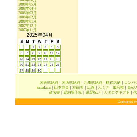
2008年06月
2008年05月
2008年04月
2008年03月
2008年02月
2008年01月
2007年12月
2007年11月
2025年04月
S
M
T
W
T
F
S
1
2
3
4
5
6
7
8
9
10
11
12
13
14
15
16
17
18
19
20
21
22
23
24
25
26
27
28
29
30
関東式結納
｜
関西式結納
｜
九州式結納
｜
略式結納
｜
コンパ
kamakura
｜
山本寛斎
｜
桂由美
｜
広蓋
｜
ふくさ
｜
風呂敷
｜
高砂
命名書
｜
結納羽子板
｜
還暦祝い
｜
カタログギフト
｜
代
Copyrighted by 