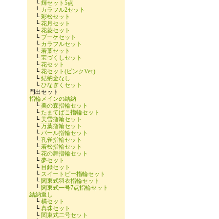
└
輝セット5点
└
カラフル2セット
└
彩松セット
└
花月セット
└
花菱セット
└
ブーケセット
└
カラフルセット
└
若葉セット
└
宝づくしセット
└
花セット
└
花セット(ピンクVer.)
└
結納金なし
└
ひなぎくセット
門出セット
指輪メインの結納
└
美の森指輪セット
└
たまてばこ指輪セット
└
美雪指輪セット
└
万葉指輪セット
└
パール指輪セット
└
孔雀指輪セット
└
若松指輪セット
└
花の舞指輪セット
└
夢セット
└
目録セット
└
スイートピー指輪セット
└
関東式羽衣指輪セット
└
関東式一号7点指輪セット
結納返し
└
橘セット
└
真珠セット
└
関東式二号セット