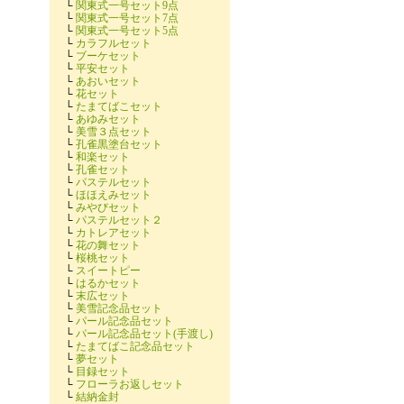
└
関東式一号セット9点
└
関東式一号セット7点
└
関東式一号セット5点
└
カラフルセット
└
ブーケセット
└
平安セット
└
あおいセット
└
花セット
└
たまてばこセット
└
あゆみセット
└
美雪３点セット
└
孔雀黒塗台セット
└
和楽セット
└
孔雀セット
└
パステルセット
└
ほほえみセット
└
みやびセット
└
パステルセット２
└
カトレアセット
└
花の舞セット
└
桜桃セット
└
スイートピー
└
はるかセット
└
末広セット
└
美雪記念品セット
└
パール記念品セット
└
パール記念品セット(手渡し)
└
たまてばこ記念品セット
└
夢セット
└
目録セット
└
フローラお返しセット
└
結納金封