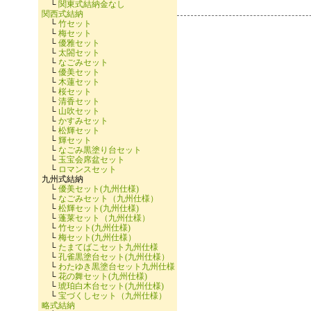
└
関東式結納金なし
関西式結納
└
竹セット
└
梅セット
└
優雅セット
└
太閤セット
└
なごみセット
└
優美セット
└
木蓮セット
└
桜セット
└
清香セット
└
山吹セット
└
かすみセット
└
松輝セット
└
輝セット
└
なごみ黒塗り台セット
└
玉宝会席盆セット
└
ロマンスセット
九州式結納
└
優美セット(九州仕様)
└
なごみセット（九州仕様）
└
松輝セット(九州仕様)
└
蓬莱セット（九州仕様）
└
竹セット(九州仕様)
└
梅セット(九州仕様）
└
たまてばこセット九州仕様
└
孔雀黒塗台セット(九州仕様）
└
わたゆき黒塗台セット九州仕様
└
花の舞セット(九州仕様)
└
琥珀白木台セット(九州仕様)
└
宝づくしセット（九州仕様）
略式結納