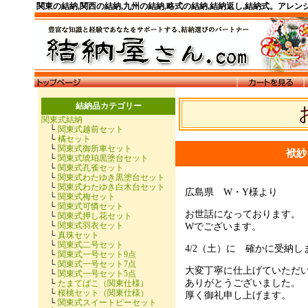
関東の結納,関西の結納,九州の結納,略式の結納,結納返し,結納式。アレ
結納品カテゴリー
関東式結納
└
関東式越前セット
└
橘セット
└
関東式御所車セット
袱紗
└
関東式琥珀黒塗台セット
└
関東式孔雀セット
└
関東式わたゆき黒塗台セット
└
関東式わたゆき白木台セット
広島県 W・Y様より
└
関東式梅セット
└
関東式可憐セット
お世話になっております。
└
関東式押し花セット
└
関東式羽衣セット
Wでございます。
└
真珠セット
└
関東式二号セット
4/2（土）に 確かに受納
└
関東式一号セット9点
└
関東式一号セット7点
大変丁寧に仕上げていただ
└
関東式一号セット5点
ありがとうございました。
└
たまてばこ（関東仕様）
└
桜桃セット（関東仕様）
厚く御礼申し上げます。
└
関東式スイートピーセット