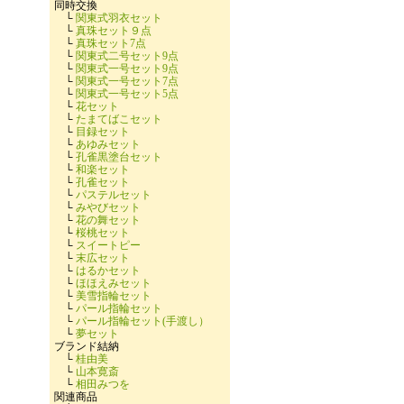
同時交換
└
関東式羽衣セット
└
真珠セット９点
└
真珠セット7点
└
関東式二号セット9点
└
関東式一号セット9点
└
関東式一号セット7点
└
関東式一号セット5点
└
花セット
└
たまてばこセット
└
目録セット
└
あゆみセット
└
孔雀黒塗台セット
└
和楽セット
└
孔雀セット
└
パステルセット
└
みやびセット
└
花の舞セット
└
桜桃セット
└
スイートピー
└
末広セット
└
はるかセット
└
ほほえみセット
└
美雪指輪セット
└
パール指輪セット
└
パール指輪セット(手渡し）
└
夢セット
ブランド結納
└
桂由美
└
山本寛斎
└
相田みつを
関連商品