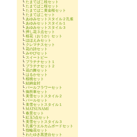
└
たまてばこ桂セット
└
たまてばこ桜セット
└
たまてばこ黄金桜セット
└
たまてばこセット
└
あゆみセットスタイル２孔雀
└
あゆみセットスタイル１
└
あゆみセットスタイル３
└
押し花３点セット
└
桜花（おうか）セット
└
ほほえみセット
└
クレマチスセット
└
花の詩セット
└
みやびセット
└
スイートピー
└
プラチナセット１
└
プラチナセット２
└
花の舞セット
└
はるかセット
└
桜桃セット
└
結納金封
└
パールフラワーセット
└
御所車セット
└
美雪セットスタイル２
└
パールセット
└
美雪セットスタイル１
└
MATSUNAMI
└
春景セット
└
紅玉5点セット
└
美雪セットスタイル３
└
孔雀ウエルカムボードセット
└
指輪花セット
└
わたゆき黒塗台セット