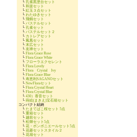
└
孔雀黒塗台セット
└
和楽セット
└
紅玉３点セット
└
わたゆきセット
└
飛鶴セット
└
パステルセット
└
孔雀セット
└
パステルセット２
└
カトレアセット
└
鳳凰セット
└
末広セット
└
友禅セット
└
Flora Grace Rose
└
Flora Grace White
└
フローラエクセレント
└
Flora Lovely
└
Flora Crystal Ivy
└
Flora Grace Blue
└
寿恵利SAGANOセット
└
NewFloraセット
└
Flora Crystal Heart
└
Flora Crystal Blue
└
430）香音セット
└
蒔絵(まきえ)宝石箱セット
コンパクト結納
└
たまてばこ桜セット 5点
└
重箱セット
└
越前セット
└
松輝セット5点
└
花・ボンボニエールセット5点
└
花菱セットスタイル２
└
花扇セット