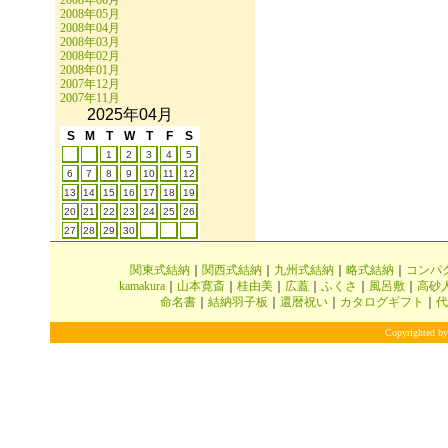
2008年06月
2008年05月
2008年04月
2008年03月
2008年02月
2008年01月
2007年12月
2007年11月
2025年04月
S
M
T
W
T
F
S
1
2
3
4
5
6
7
8
9
10
11
12
13
14
15
16
17
18
19
20
21
22
23
24
25
26
27
28
29
30
関東式結納
｜
関西式結納
｜
九州式結納
｜
略式結納
｜
コンパ
kamakura
｜
山本寛斎
｜
桂由美
｜
広蓋
｜
ふくさ
｜
風呂敷
｜
高砂
命名書
｜
結納羽子板
｜
還暦祝い
｜
カタログギフト
｜
代
Copyrighted by 