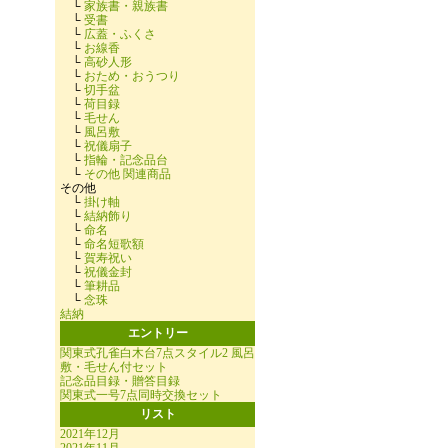
└
家族書・親族書
└
受書
└
広蓋・ふくさ
└
お線香
└
高砂人形
└
おため・おうつり
└
切手盆
└
荷目録
└
毛せん
└
風呂敷
└
祝儀扇子
└
指輪・記念品台
└
その他 関連商品
その他
└
掛け軸
└
結納飾り
└
命名
└
命名短歌額
└
賀寿祝い
└
祝儀金封
└
筆耕品
└
念珠
結納
エントリー
関東式孔雀白木台7点スタイル2 風呂
敷・毛せん付セット
記念品目録・贈答目録
関東式一号7点同時交換セット
リスト
2021年12月