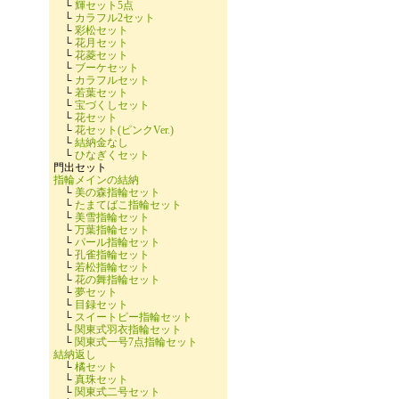
└
輝セット5点
└
カラフル2セット
└
彩松セット
└
花月セット
└
花菱セット
└
ブーケセット
└
カラフルセット
└
若葉セット
└
宝づくしセット
└
花セット
└
花セット(ピンクVer.)
└
結納金なし
└
ひなぎくセット
門出セット
指輪メインの結納
└
美の森指輪セット
└
たまてばこ指輪セット
└
美雪指輪セット
└
万葉指輪セット
└
パール指輪セット
└
孔雀指輪セット
└
若松指輪セット
└
花の舞指輪セット
└
夢セット
└
目録セット
└
スイートピー指輪セット
└
関東式羽衣指輪セット
└
関東式一号7点指輪セット
結納返し
└
橘セット
└
真珠セット
└
関東式二号セット