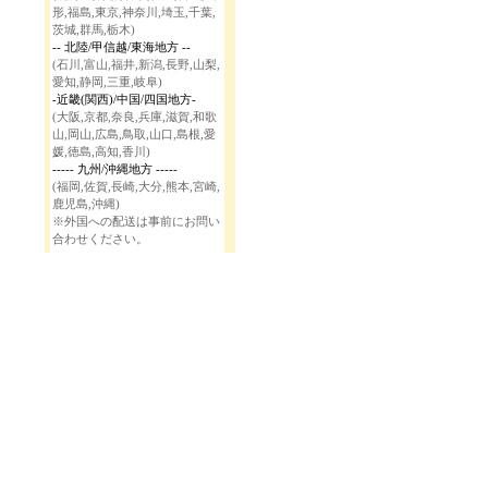
形,福島,東京,神奈川,埼玉,千葉,
茨城,群馬,栃木)
-- 北陸/甲信越/東海地方 --
(石川,富山,福井,新潟,長野,山梨,
愛知,静岡,三重,岐阜)
-近畿(関西)/中国/四国地方-
(大阪,京都,奈良,兵庫,滋賀,和歌
山,岡山,広島,鳥取,山口,島根,愛
媛,徳島,高知,香川)
----- 九州/沖縄地方 -----
(福岡,佐賀,長崎,大分,熊本,宮崎,
鹿児島,沖縄)
※外国への配送は事前にお問い
合わせください。