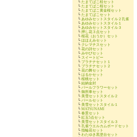
└
たまてばこ桂セット
└
たまてばこ桜セット
└
たまてばこ黄金桜セット
└
たまてばこセット
└
あゆみセットスタイル２孔雀
└
あゆみセットスタイル１
└
あゆみセットスタイル３
└
押し花３点セット
└
桜花（おうか）セット
└
ほほえみセット
└
クレマチスセット
└
花の詩セット
└
みやびセット
└
スイートピー
└
プラチナセット１
└
プラチナセット２
└
花の舞セット
└
はるかセット
└
桜桃セット
└
結納金封
└
パールフラワーセット
└
御所車セット
└
美雪セットスタイル２
└
パールセット
└
美雪セットスタイル１
└
MATSUNAMI
└
春景セット
└
紅玉5点セット
└
美雪セットスタイル３
└
孔雀ウエルカムボードセット
└
指輪花セット
└
わたゆき黒塗台セット