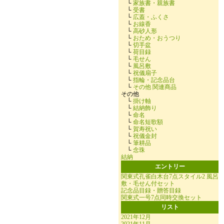
└
家族書・親族書
└
受書
└
広蓋・ふくさ
└
お線香
└
高砂人形
└
おため・おうつり
└
切手盆
└
荷目録
└
毛せん
└
風呂敷
└
祝儀扇子
└
指輪・記念品台
└
その他 関連商品
その他
└
掛け軸
└
結納飾り
└
命名
└
命名短歌額
└
賀寿祝い
└
祝儀金封
└
筆耕品
└
念珠
結納
エントリー
関東式孔雀白木台7点スタイル2 風呂
敷・毛せん付セット
記念品目録・贈答目録
関東式一号7点同時交換セット
リスト
2021年12月