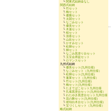
└
関東式結納金なし
関西式結納
└
竹セット
└
梅セット
└
優雅セット
└
太閤セット
└
なごみセット
└
優美セット
└
木蓮セット
└
桜セット
└
清香セット
└
山吹セット
└
かすみセット
└
松輝セット
└
輝セット
└
なごみ黒塗り台セット
└
玉宝会席盆セット
└
ロマンスセット
九州式結納
└
優美セット(九州仕様)
└
なごみセット（九州仕様）
└
松輝セット(九州仕様)
└
蓬莱セット（九州仕様）
└
竹セット(九州仕様)
└
梅セット(九州仕様）
└
たまてばこセット九州仕様
└
孔雀黒塗台セット(九州仕様）
└
わたゆき黒塗台セット九州仕様
└
花の舞セット(九州仕様)
└
琥珀白木台セット(九州仕様)
└
宝づくしセット（九州仕様）
略式結納