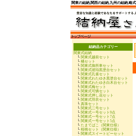
関東の結納,関西の結納,九州の結納,略
結納品カテゴリー
関東式結納
└
関東式越前セット
└
橘セット
└
関東式御所車セット
└
関東式琥珀黒塗台セット
└
関東式孔雀セット
└
関東式わたゆき黒塗台セット
└
関東式わたゆき白木台セット
└
関東式梅セット
└
関東式可憐セット
└
関東式押し花セット
└
関東式羽衣セット
└
真珠セット
└
関東式二号セット
└
関東式一号セット9点
└
関東式一号セット7点
└
関東式一号セット5点
└
たまてばこ（関東仕様）
└
桜桃セット（関東仕様）
└
関東式スイートピーセット