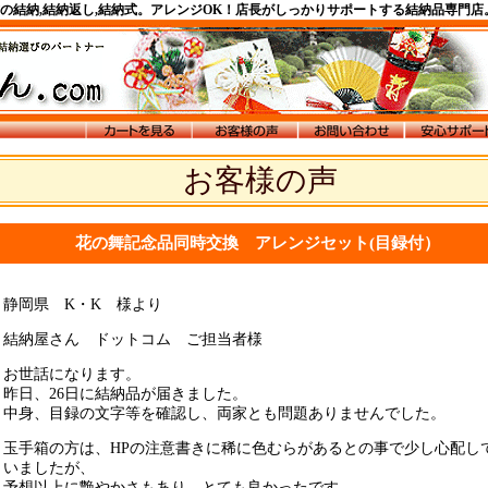
式の結納,結納返し,結納式。アレンジOK！店長がしっかりサポートする結納品専門店
お客様の声
花の舞記念品同時交換 アレンジセット(目録付）
静岡県 K・K 様より
結納屋さん ドットコム ご担当者様
お世話になります。
昨日、26日に結納品が届きました。
中身、目録の文字等を確認し、両家とも問題ありませんでした。
玉手箱の方は、HPの注意書きに稀に色むらがあるとの事で少し心配し
いましたが、
予想以上に艶やかさもあり、とても良かったです。