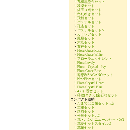
└
孔雀黒塗台セット
└
和楽セット
└
紅玉３点セット
└
わたゆきセット
└
飛鶴セット
└
パステルセット
└
孔雀セット
└
パステルセット２
└
カトレアセット
└
鳳凰セット
└
末広セット
└
友禅セット
└
Flora Grace Rose
└
Flora Grace White
└
フローラエクセレント
└
Flora Lovely
└
Flora Crystal Ivy
└
Flora Grace Blue
└
寿恵利SAGANOセット
└
NewFloraセット
└
Flora Crystal Heart
└
Flora Crystal Blue
└
430）香音セット
└
蒔絵(まきえ)宝石箱セット
コンパクト結納
└
たまてばこ桜セット 5点
└
重箱セット
└
越前セット
└
松輝セット5点
└
花・ボンボニエールセット5点
└
花菱セットスタイル２
└
花扇セット