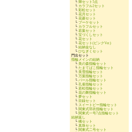
└
輝セット5点
└
カラフル2セット
└
彩松セット
└
花月セット
└
花菱セット
└
ブーケセット
└
カラフルセット
└
若葉セット
└
宝づくしセット
└
花セット
└
花セット(ピンクVer.)
└
結納金なし
└
ひなぎくセット
門出セット
指輪メインの結納
└
美の森指輪セット
└
たまてばこ指輪セット
└
美雪指輪セット
└
万葉指輪セット
└
パール指輪セット
└
孔雀指輪セット
└
若松指輪セット
└
花の舞指輪セット
└
夢セット
└
目録セット
└
スイートピー指輪セット
└
関東式羽衣指輪セット
└
関東式一号7点指輪セット
結納返し
└
橘セット
└
真珠セット
└
関東式二号セット