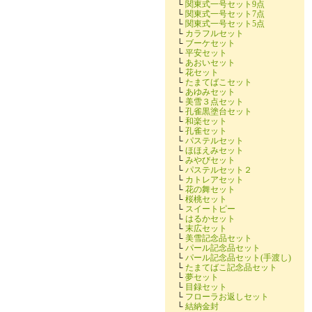
└
関東式一号セット9点
└
関東式一号セット7点
└
関東式一号セット5点
└
カラフルセット
└
ブーケセット
└
平安セット
└
あおいセット
└
花セット
└
たまてばこセット
└
あゆみセット
└
美雪３点セット
└
孔雀黒塗台セット
└
和楽セット
└
孔雀セット
└
パステルセット
└
ほほえみセット
└
みやびセット
└
パステルセット２
└
カトレアセット
└
花の舞セット
└
桜桃セット
└
スイートピー
└
はるかセット
└
末広セット
└
美雪記念品セット
└
パール記念品セット
└
パール記念品セット(手渡し)
└
たまてばこ記念品セット
└
夢セット
└
目録セット
└
フローラお返しセット
└
結納金封