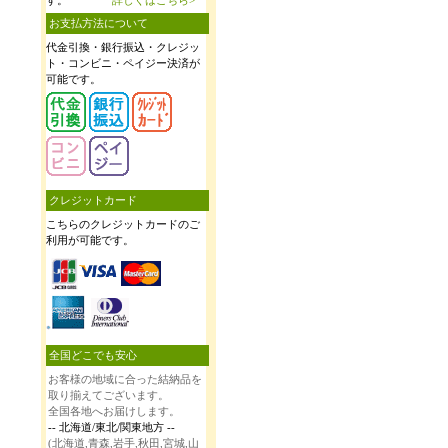
お支払方法について
代金引換・銀行振込・クレジッ
ト・コンビニ・ペイジー決済が
可能です。
クレジットカード
こちらのクレジットカードのご
利用が可能です。
全国どこでも安心
お客様の地域に合った結納品を
取り揃えてございます。
全国各地へお届けします。
-- 北海道/東北/関東地方 --
(北海道,青森,岩手,秋田,宮城,山