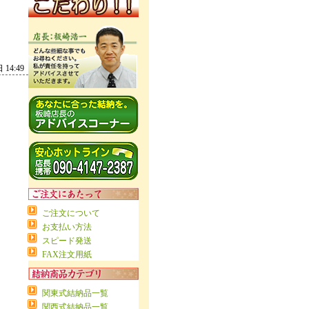
14:49
ご注文について
お支払い方法
スピード発送
FAX注文用紙
関東式結納品一覧
関西式結納品一覧