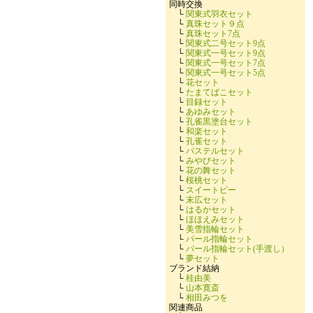
同時交換
└
関東式羽衣セット
└
真珠セット９点
└
真珠セット7点
└
関東式二号セット9点
└
関東式一号セット9点
└
関東式一号セット7点
└
関東式一号セット5点
└
花セット
└
たまてばこセット
└
目録セット
└
あゆみセット
└
孔雀黒塗台セット
└
和楽セット
└
孔雀セット
└
パステルセット
└
みやびセット
└
花の舞セット
└
桜桃セット
└
スイートピー
└
末広セット
└
はるかセット
└
ほほえみセット
└
美雪指輪セット
└
パール指輪セット
└
パール指輪セット(手渡し）
└
夢セット
ブランド結納
└
桂由美
└
山本寛斎
└
相田みつを
関連商品