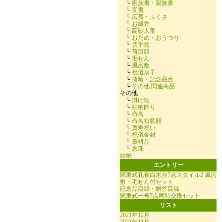
└
家族書・親族書
└
受書
└
広蓋・ふくさ
└
お線香
└
高砂人形
└
おため・おうつり
└
切手盆
└
荷目録
└
毛せん
└
風呂敷
└
祝儀扇子
└
指輪・記念品台
└
その他 関連商品
その他
└
掛け軸
└
結納飾り
└
命名
└
命名短歌額
└
賀寿祝い
└
祝儀金封
└
筆耕品
└
念珠
結納
エントリー
関東式孔雀白木台7点スタイル2 風呂
敷・毛せん付セット
記念品目録・贈答目録
関東式一号7点同時交換セット
リスト
2021年12月