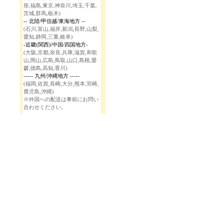
形,福島,東京,神奈川,埼玉,千葉,
茨城,群馬,栃木)
-- 北陸/甲信越/東海地方 --
(石川,富山,福井,新潟,長野,山梨,
愛知,静岡,三重,岐阜)
-近畿(関西)/中国/四国地方-
(大阪,京都,奈良,兵庫,滋賀,和歌
山,岡山,広島,鳥取,山口,島根,愛
媛,徳島,高知,香川)
----- 九州/沖縄地方 -----
(福岡,佐賀,長崎,大分,熊本,宮崎,
鹿児島,沖縄)
※外国への配送は事前にお問い
合わせください。