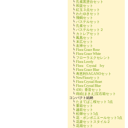
└
孔雀黒塗台セット
└
和楽セット
└
紅玉３点セット
└
わたゆきセット
└
飛鶴セット
└
パステルセット
└
孔雀セット
└
パステルセット２
└
カトレアセット
└
鳳凰セット
└
末広セット
└
友禅セット
└
Flora Grace Rose
└
Flora Grace White
└
フローラエクセレント
└
Flora Lovely
└
Flora Crystal Ivy
└
Flora Grace Blue
└
寿恵利SAGANOセット
└
NewFloraセット
└
Flora Crystal Heart
└
Flora Crystal Blue
└
430）香音セット
└
蒔絵(まきえ)宝石箱セット
コンパクト結納
└
たまてばこ桜セット 5点
└
重箱セット
└
越前セット
└
松輝セット5点
└
花・ボンボニエールセット5点
└
花菱セットスタイル２
└
花扇セット