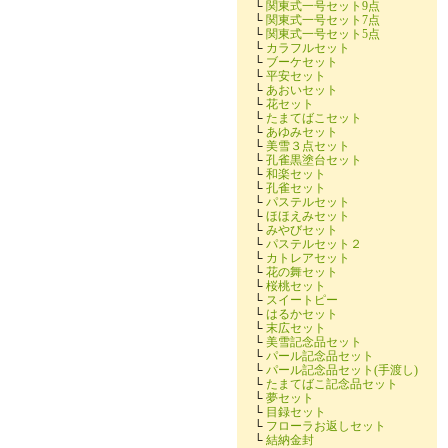
└
関東式一号セット9点
└
関東式一号セット7点
└
関東式一号セット5点
└
カラフルセット
└
ブーケセット
└
平安セット
└
あおいセット
└
花セット
└
たまてばこセット
└
あゆみセット
└
美雪３点セット
└
孔雀黒塗台セット
└
和楽セット
└
孔雀セット
└
パステルセット
└
ほほえみセット
└
みやびセット
└
パステルセット２
└
カトレアセット
└
花の舞セット
└
桜桃セット
└
スイートピー
└
はるかセット
└
末広セット
└
美雪記念品セット
└
パール記念品セット
└
パール記念品セット(手渡し)
└
たまてばこ記念品セット
└
夢セット
└
目録セット
└
フローラお返しセット
└
結納金封