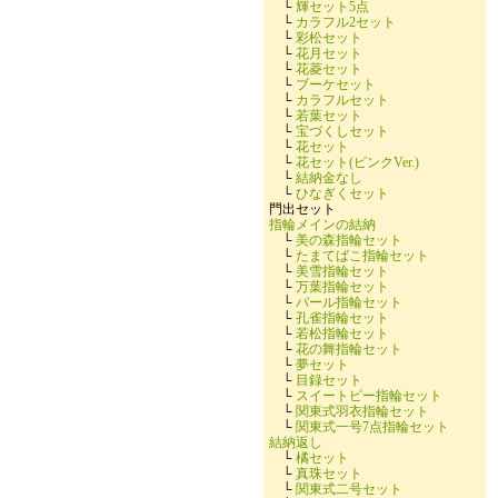
└
輝セット5点
└
カラフル2セット
└
彩松セット
└
花月セット
└
花菱セット
└
ブーケセット
└
カラフルセット
└
若葉セット
└
宝づくしセット
└
花セット
└
花セット(ピンクVer.)
└
結納金なし
└
ひなぎくセット
門出セット
指輪メインの結納
└
美の森指輪セット
└
たまてばこ指輪セット
└
美雪指輪セット
└
万葉指輪セット
└
パール指輪セット
└
孔雀指輪セット
└
若松指輪セット
└
花の舞指輪セット
└
夢セット
└
目録セット
└
スイートピー指輪セット
└
関東式羽衣指輪セット
└
関東式一号7点指輪セット
結納返し
└
橘セット
└
真珠セット
└
関東式二号セット