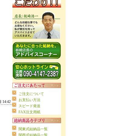
ご注文について
お支払い方法
14:42
スピード発送
FAX注文用紙
関東式結納品一覧
関西式結納品一覧