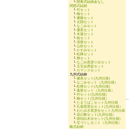
└
関東式結納金なし
関西式結納
└
竹セット
└
梅セット
└
優雅セット
└
太閤セット
└
なごみセット
└
優美セット
└
木蓮セット
└
桜セット
└
清香セット
└
山吹セット
└
かすみセット
└
松輝セット
└
輝セット
└
なごみ黒塗り台セット
└
玉宝会席盆セット
└
ロマンスセット
九州式結納
└
優美セット(九州仕様)
└
なごみセット（九州仕様）
└
松輝セット(九州仕様)
└
蓬莱セット（九州仕様）
└
竹セット(九州仕様)
└
梅セット(九州仕様）
└
たまてばこセット九州仕様
└
孔雀黒塗台セット(九州仕様）
└
わたゆき黒塗台セット九州仕様
└
花の舞セット(九州仕様)
└
琥珀白木台セット(九州仕様)
└
宝づくしセット（九州仕様）
略式結納