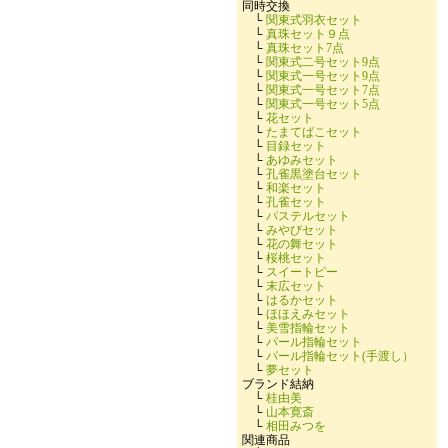
同時交換
└
関東式羽衣セット
└
真珠セット９点
└
真珠セット7点
└
関東式二号セット9点
└
関東式一号セット9点
└
関東式一号セット7点
└
関東式一号セット5点
└
花セット
└
たまてばこセット
└
目録セット
└
あゆみセット
└
孔雀黒塗台セット
└
和楽セット
└
孔雀セット
└
パステルセット
└
みやびセット
└
花の舞セット
└
桜桃セット
└
スイートピー
└
末広セット
└
はるかセット
└
ほほえみセット
└
美雪指輪セット
└
パール指輪セット
└
パール指輪セット(手渡し）
└
夢セット
ブランド結納
└
桂由美
└
山本寛斎
└
相田みつを
関連商品