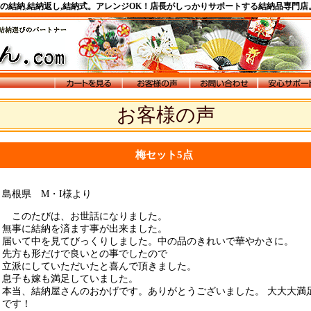
式の結納,結納返し,結納式。アレンジOK！店長がしっかりサポートする結納品専門店
お客様の声
梅セット5点
島根県 M・I様より
このたびは、お世話になりました。
無事に結納を済ます事が出来ました。
届いて中を見てびっくりしました。中の品のきれいで華やかさに。
先方も形だけで良いとの事でしたので
立派にしていただいたと喜んで頂きました。
息子も嫁も満足していました。
本当、結納屋さんのおかげです。ありがとうございました。 大大大満
です！