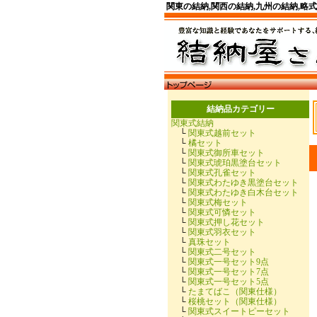
関東の結納,関西の結納,九州の結納,略
結納品カテゴリー
関東式結納
└
関東式越前セット
└
橘セット
└
関東式御所車セット
└
関東式琥珀黒塗台セット
└
関東式孔雀セット
└
関東式わたゆき黒塗台セット
└
関東式わたゆき白木台セット
└
関東式梅セット
└
関東式可憐セット
└
関東式押し花セット
└
関東式羽衣セット
└
真珠セット
└
関東式二号セット
└
関東式一号セット9点
└
関東式一号セット7点
└
関東式一号セット5点
└
たまてばこ（関東仕様）
└
桜桃セット（関東仕様）
└
関東式スイートピーセット