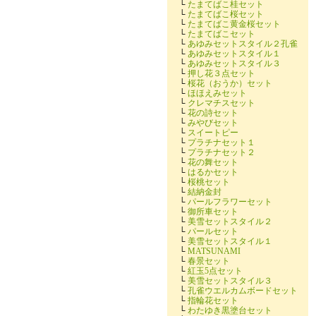
└
たまてばこ桂セット
└
たまてばこ桜セット
└
たまてばこ黄金桜セット
└
たまてばこセット
└
あゆみセットスタイル２孔雀
└
あゆみセットスタイル１
└
あゆみセットスタイル３
└
押し花３点セット
└
桜花（おうか）セット
└
ほほえみセット
└
クレマチスセット
└
花の詩セット
└
みやびセット
└
スイートピー
└
プラチナセット１
└
プラチナセット２
└
花の舞セット
└
はるかセット
└
桜桃セット
└
結納金封
└
パールフラワーセット
└
御所車セット
└
美雪セットスタイル２
└
パールセット
└
美雪セットスタイル１
└
MATSUNAMI
└
春景セット
└
紅玉5点セット
└
美雪セットスタイル３
└
孔雀ウエルカムボードセット
└
指輪花セット
└
わたゆき黒塗台セット