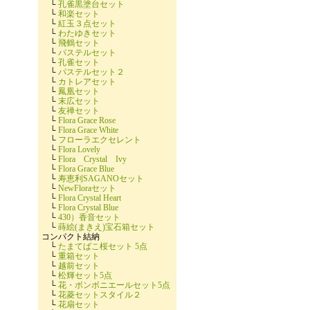
└
孔雀黒塗台セット
└
和楽セット
└
紅玉３点セット
└
わたゆきセット
└
飛鶴セット
└
パステルセット
└
孔雀セット
└
パステルセット２
└
カトレアセット
└
鳳凰セット
└
末広セット
└
友禅セット
└
Flora Grace Rose
└
Flora Grace White
└
フローラエクセレント
└
Flora Lovely
└
Flora Crystal Ivy
└
Flora Grace Blue
└
寿恵利SAGANOセット
└
NewFloraセット
└
Flora Crystal Heart
└
Flora Crystal Blue
└
430）香音セット
└
蒔絵(まきえ)宝石箱セット
コンパクト結納
└
たまてばこ桜セット 5点
└
重箱セット
└
越前セット
└
松輝セット5点
└
花・ボンボニエールセット5点
└
花菱セットスタイル２
└
花扇セット