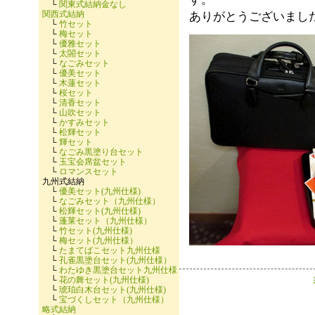
└
関東式結納金なし
関西式結納
ありがとうございまし
└
竹セット
└
梅セット
└
優雅セット
└
太閤セット
└
なごみセット
└
優美セット
└
木蓮セット
└
桜セット
└
清香セット
└
山吹セット
└
かすみセット
└
松輝セット
└
輝セット
└
なごみ黒塗り台セット
└
玉宝会席盆セット
└
ロマンスセット
九州式結納
└
優美セット(九州仕様)
└
なごみセット（九州仕様）
└
松輝セット(九州仕様)
└
蓬莱セット（九州仕様）
└
竹セット(九州仕様)
└
梅セット(九州仕様）
└
たまてばこセット九州仕様
└
孔雀黒塗台セット(九州仕様）
└
わたゆき黒塗台セット九州仕様
└
花の舞セット(九州仕様)
└
琥珀白木台セット(九州仕様)
└
宝づくしセット（九州仕様）
略式結納