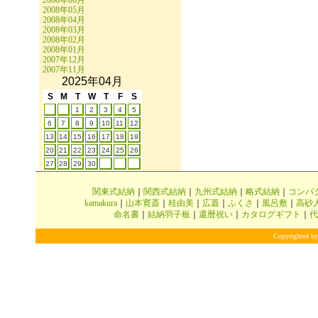
2008年06月
2008年05月
2008年04月
2008年03月
2008年02月
2008年01月
2007年12月
2007年11月
2025年04月
S
M
T
W
T
F
S
1
2
3
4
5
6
7
8
9
10
11
12
13
14
15
16
17
18
19
20
21
22
23
24
25
26
27
28
29
30
関東式結納
｜
関西式結納
｜
九州式結納
｜
略式結納
｜
コンパ
kamakura
｜
山本寛斎
｜
桂由美
｜
広蓋
｜
ふくさ
｜
風呂敷
｜
高砂
命名書
｜
結納羽子板
｜
還暦祝い
｜
カタログギフト
｜
代
Copyrighted by 