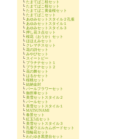
└
たまてばこ桂セット
└
たまてばこ桜セット
└
たまてばこ黄金桜セット
└
たまてばこセット
└
あゆみセットスタイル２孔雀
└
あゆみセットスタイル１
└
あゆみセットスタイル３
└
押し花３点セット
└
桜花（おうか）セット
└
ほほえみセット
└
クレマチスセット
└
花の詩セット
└
みやびセット
└
スイートピー
└
プラチナセット１
└
プラチナセット２
└
花の舞セット
└
はるかセット
└
桜桃セット
└
結納金封
└
パールフラワーセット
└
御所車セット
└
美雪セットスタイル２
└
パールセット
└
美雪セットスタイル１
└
MATSUNAMI
└
春景セット
└
紅玉5点セット
└
美雪セットスタイル３
└
孔雀ウエルカムボードセット
└
指輪花セット
└
わたゆき黒塗台セット