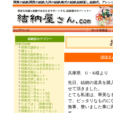
関東の結納,関西の結納,九州の結納,略式の結納,結納返し,結納式。アレ
結納品カテゴリー
関東式結納
└
関東式越前セット
└
橘セット
└
関東式御所車セット
ほほえ
└
関東式琥珀黒塗台セット
└
関東式孔雀セット
└
関東式わたゆき黒塗台セット
└
関東式わたゆき白木台セット
└
関東式梅セット
兵庫県 U・K様より
└
関東式可憐セット
└
関東式押し花セット
先日、結納の道具を購
└
関東式羽衣セット
└
真珠セット
せて頂きました。
└
関東式二号セット
└
関東式一号セット9点
とても私達は、華美な
└
関東式一号セット7点
で、ピッタリなものに
└
関東式一号セット5点
└
たまてばこ（関東仕様）
無事、整いました事に
└
桜桃セット（関東仕様）
└
関東式スイートピーセット
す。