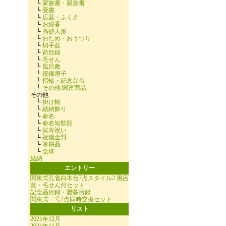
└
家族書・親族書
└
受書
└
広蓋・ふくさ
└
お線香
└
高砂人形
└
おため・おうつり
└
切手盆
└
荷目録
└
毛せん
└
風呂敷
└
祝儀扇子
└
指輪・記念品台
└
その他 関連商品
その他
└
掛け軸
└
結納飾り
└
命名
└
命名短歌額
└
賀寿祝い
└
祝儀金封
└
筆耕品
└
念珠
結納
エントリー
関東式孔雀白木台7点スタイル2 風呂
敷・毛せん付セット
記念品目録・贈答目録
関東式一号7点同時交換セット
リスト
2021年12月