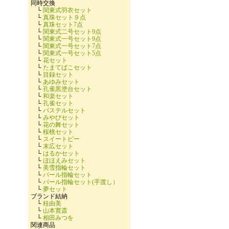
同時交換
└
関東式羽衣セット
└
真珠セット９点
└
真珠セット7点
└
関東式二号セット9点
└
関東式一号セット9点
└
関東式一号セット7点
└
関東式一号セット5点
└
花セット
└
たまてばこセット
└
目録セット
└
あゆみセット
└
孔雀黒塗台セット
└
和楽セット
└
孔雀セット
└
パステルセット
└
みやびセット
└
花の舞セット
└
桜桃セット
└
スイートピー
└
末広セット
└
はるかセット
└
ほほえみセット
└
美雪指輪セット
└
パール指輪セット
└
パール指輪セット(手渡し）
└
夢セット
ブランド結納
└
桂由美
└
山本寛斎
└
相田みつを
関連商品