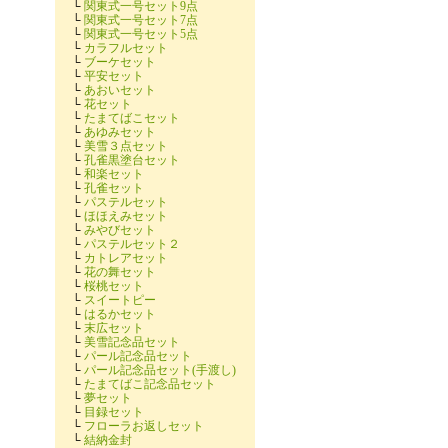
└
関東式一号セット9点
└
関東式一号セット7点
└
関東式一号セット5点
└
カラフルセット
└
ブーケセット
└
平安セット
└
あおいセット
└
花セット
└
たまてばこセット
└
あゆみセット
└
美雪３点セット
└
孔雀黒塗台セット
└
和楽セット
└
孔雀セット
└
パステルセット
└
ほほえみセット
└
みやびセット
└
パステルセット２
└
カトレアセット
└
花の舞セット
└
桜桃セット
└
スイートピー
└
はるかセット
└
末広セット
└
美雪記念品セット
└
パール記念品セット
└
パール記念品セット(手渡し)
└
たまてばこ記念品セット
└
夢セット
└
目録セット
└
フローラお返しセット
└
結納金封