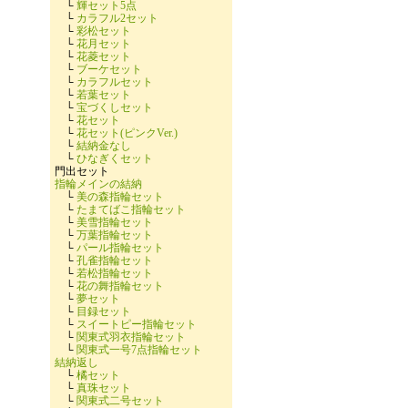
└
輝セット5点
└
カラフル2セット
└
彩松セット
└
花月セット
└
花菱セット
└
ブーケセット
└
カラフルセット
└
若葉セット
└
宝づくしセット
└
花セット
└
花セット(ピンクVer.)
└
結納金なし
└
ひなぎくセット
門出セット
指輪メインの結納
└
美の森指輪セット
└
たまてばこ指輪セット
└
美雪指輪セット
└
万葉指輪セット
└
パール指輪セット
└
孔雀指輪セット
└
若松指輪セット
└
花の舞指輪セット
└
夢セット
└
目録セット
└
スイートピー指輪セット
└
関東式羽衣指輪セット
└
関東式一号7点指輪セット
結納返し
└
橘セット
└
真珠セット
└
関東式二号セット