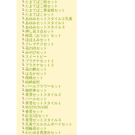
└
たまてばこ桂セット
└
たまてばこ桜セット
└
たまてばこ黄金桜セット
└
たまてばこセット
└
あゆみセットスタイル２孔雀
└
あゆみセットスタイル１
└
あゆみセットスタイル３
└
押し花３点セット
└
桜花（おうか）セット
└
ほほえみセット
└
クレマチスセット
└
花の詩セット
└
みやびセット
└
スイートピー
└
プラチナセット１
└
プラチナセット２
└
花の舞セット
└
はるかセット
└
桜桃セット
└
結納金封
└
パールフラワーセット
└
御所車セット
└
美雪セットスタイル２
└
パールセット
└
美雪セットスタイル１
└
MATSUNAMI
└
春景セット
└
紅玉5点セット
└
美雪セットスタイル３
└
孔雀ウエルカムボードセット
└
指輪花セット
└
わたゆき黒塗台セット