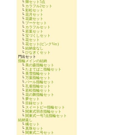
└
輝セット5点
└
カラフル2セット
└
彩松セット
└
花月セット
└
花菱セット
└
ブーケセット
└
カラフルセット
└
若葉セット
└
宝づくしセット
└
花セット
└
花セット(ピンクVer.)
└
結納金なし
└
ひなぎくセット
門出セット
指輪メインの結納
└
美の森指輪セット
└
たまてばこ指輪セット
└
美雪指輪セット
└
万葉指輪セット
└
パール指輪セット
└
孔雀指輪セット
└
若松指輪セット
└
花の舞指輪セット
└
夢セット
└
目録セット
└
スイートピー指輪セット
└
関東式羽衣指輪セット
└
関東式一号7点指輪セット
結納返し
└
橘セット
└
真珠セット
└
関東式二号セット