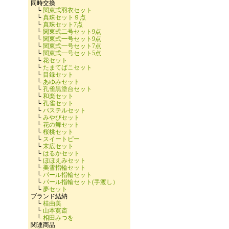
同時交換
└
関東式羽衣セット
└
真珠セット９点
└
真珠セット7点
└
関東式二号セット9点
└
関東式一号セット9点
└
関東式一号セット7点
└
関東式一号セット5点
└
花セット
└
たまてばこセット
└
目録セット
└
あゆみセット
└
孔雀黒塗台セット
└
和楽セット
└
孔雀セット
└
パステルセット
└
みやびセット
└
花の舞セット
└
桜桃セット
└
スイートピー
└
末広セット
└
はるかセット
└
ほほえみセット
└
美雪指輪セット
└
パール指輪セット
└
パール指輪セット(手渡し）
└
夢セット
ブランド結納
└
桂由美
└
山本寛斎
└
相田みつを
関連商品