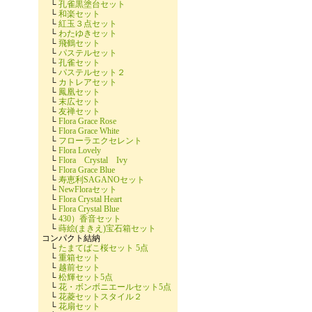
└
孔雀黒塗台セット
└
和楽セット
└
紅玉３点セット
└
わたゆきセット
└
飛鶴セット
└
パステルセット
└
孔雀セット
└
パステルセット２
└
カトレアセット
└
鳳凰セット
└
末広セット
└
友禅セット
└
Flora Grace Rose
└
Flora Grace White
└
フローラエクセレント
└
Flora Lovely
└
Flora Crystal Ivy
└
Flora Grace Blue
└
寿恵利SAGANOセット
└
NewFloraセット
└
Flora Crystal Heart
└
Flora Crystal Blue
└
430）香音セット
└
蒔絵(まきえ)宝石箱セット
コンパクト結納
└
たまてばこ桜セット 5点
└
重箱セット
└
越前セット
└
松輝セット5点
└
花・ボンボニエールセット5点
└
花菱セットスタイル２
└
花扇セット