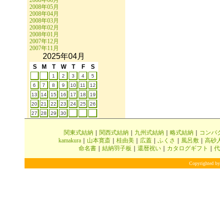
2008年06月
2008年05月
2008年04月
2008年03月
2008年02月
2008年01月
2007年12月
2007年11月
2025年04月
S
M
T
W
T
F
S
1
2
3
4
5
6
7
8
9
10
11
12
13
14
15
16
17
18
19
20
21
22
23
24
25
26
27
28
29
30
関東式結納
｜
関西式結納
｜
九州式結納
｜
略式結納
｜
コンパ
kamakura
｜
山本寛斎
｜
桂由美
｜
広蓋
｜
ふくさ
｜
風呂敷
｜
高砂
命名書
｜
結納羽子板
｜
還暦祝い
｜
カタログギフト
｜
代
Copyrighted by 