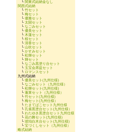
└
関東式結納金なし
関西式結納
└
竹セット
└
梅セット
└
優雅セット
└
太閤セット
└
なごみセット
└
優美セット
└
木蓮セット
└
桜セット
└
清香セット
└
山吹セット
└
かすみセット
└
松輝セット
└
輝セット
└
なごみ黒塗り台セット
└
玉宝会席盆セット
└
ロマンスセット
九州式結納
└
優美セット(九州仕様)
└
なごみセット（九州仕様）
└
松輝セット(九州仕様)
└
蓬莱セット（九州仕様）
└
竹セット(九州仕様)
└
梅セット(九州仕様）
└
たまてばこセット九州仕様
└
孔雀黒塗台セット(九州仕様）
└
わたゆき黒塗台セット九州仕様
└
花の舞セット(九州仕様)
└
琥珀白木台セット(九州仕様)
└
宝づくしセット（九州仕様）
略式結納