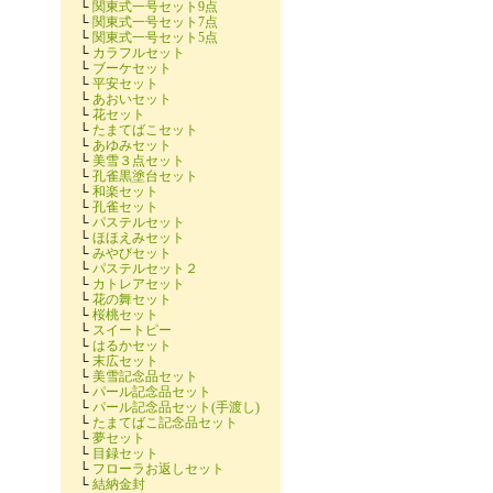
└
関東式一号セット9点
└
関東式一号セット7点
└
関東式一号セット5点
└
カラフルセット
└
ブーケセット
└
平安セット
└
あおいセット
└
花セット
└
たまてばこセット
└
あゆみセット
└
美雪３点セット
└
孔雀黒塗台セット
└
和楽セット
└
孔雀セット
└
パステルセット
└
ほほえみセット
└
みやびセット
└
パステルセット２
└
カトレアセット
└
花の舞セット
└
桜桃セット
└
スイートピー
└
はるかセット
└
末広セット
└
美雪記念品セット
└
パール記念品セット
└
パール記念品セット(手渡し)
└
たまてばこ記念品セット
└
夢セット
└
目録セット
└
フローラお返しセット
└
結納金封