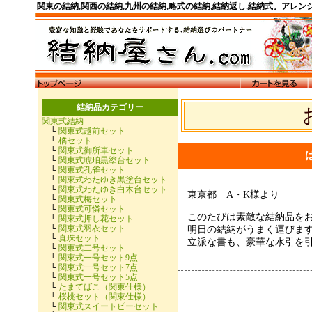
関東の結納,関西の結納,九州の結納,略式の結納,結納返し,結納式。アレ
結納品カテゴリー
関東式結納
└
関東式越前セット
└
橘セット
└
関東式御所車セット
└
関東式琥珀黒塗台セット
└
関東式孔雀セット
└
関東式わたゆき黒塗台セット
└
関東式わたゆき白木台セット
東京都 A・K様より
└
関東式梅セット
└
関東式可憐セット
このたびは素敵な結納品を
└
関東式押し花セット
└
関東式羽衣セット
明日の結納がうまく運びま
└
真珠セット
立派な書も、豪華な水引を
└
関東式二号セット
└
関東式一号セット9点
└
関東式一号セット7点
└
関東式一号セット5点
└
たまてばこ（関東仕様）
└
桜桃セット（関東仕様）
└
関東式スイートピーセット