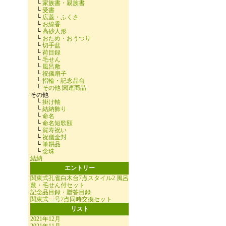
└
家族書・親族書
└
受書
└
広蓋・ふくさ
└
お線香
└
高砂人形
└
おため・おうつり
└
切手盆
└
荷目録
└
毛せん
└
風呂敷
└
祝儀扇子
└
指輪・記念品台
└
その他 関連商品
その他
└
掛け軸
└
結納飾り
└
命名
└
命名短歌額
└
賀寿祝い
└
祝儀金封
└
筆耕品
└
念珠
結納
エントリー
関東式孔雀白木台7点スタイル2 風呂
敷・毛せん付セット
記念品目録・贈答目録
関東式一号7点同時交換セット
リスト
2021年12月