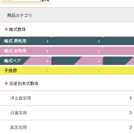
商品カテゴリ
略式数珠
略式 男性用
略式 女性用
略式ペア
子供用
宗派別本式数珠
浄土真宗用
日蓮宗用
真言宗用