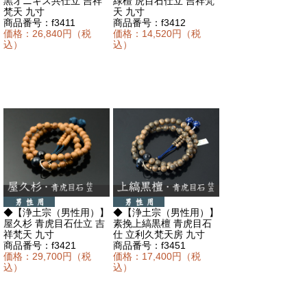
黒オニキス共仕立 吉祥
緑檀 虎目石仕立 吉祥梵
梵天 九寸
天 九寸
商品番号：f3411
商品番号：f3412
価格：26,840円（税
価格：14,520円（税
込）
込）
◆【浄土宗（男性用）】
◆【浄土宗（男性用）】
屋久杉 青虎目石仕立 吉
素挽上縞黒檀 青虎目石
祥梵天 九寸
仕 立利久梵天房 九寸
商品番号：f3421
商品番号：f3451
価格：29,700円（税
価格：17,400円（税
込）
込）