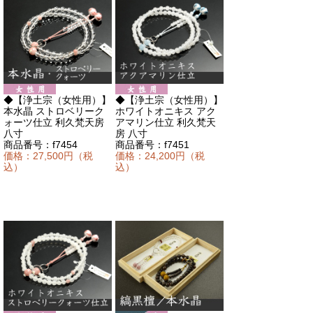
◆【浄土宗（女性用）】
◆【浄土宗（女性用）】
本水晶 ストロベリーク
ホワイトオニキス アク
ォーツ仕立 利久梵天房
アマリン仕立 利久梵天
八寸
房 八寸
商品番号：f7454
商品番号：f7451
価格：27,500円（税
価格：24,200円（税
込）
込）