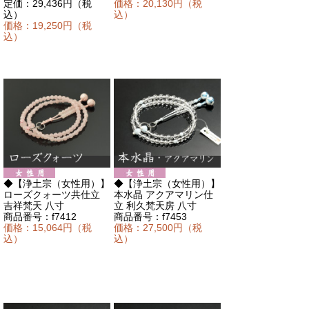
定価：29,436円（税
価格：20,130円（税
込）
込）
価格：19,250円（税
込）
◆【浄土宗（女性用）】
◆【浄土宗（女性用）】
ローズクォーツ共仕立
本水晶 アクアマリン仕
吉祥梵天 八寸
立 利久梵天房 八寸
商品番号：f7412
商品番号：f7453
価格：15,064円（税
価格：27,500円（税
込）
込）