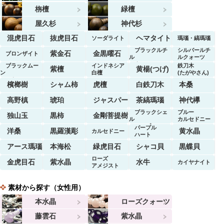
栴檀
緑檀
屋久杉
神代杉
混虎目石
抜虎目石
ヘマタイト
ソーダライト
瑪瑙・縞瑪瑙
ブラックルチ
シルバールチ
紫金石
金黒曜石
ブロンザイト
ル
ルクォーツ
クォーツ
ブラックムー
インドネシア
鉄刀木
紫檀
黄楊(つげ)
ン
白檀
(たがやさん)
ストーン
檳榔樹
シャム柿
虎檀
白鉄刀木
本桑
高野槙
琥珀
ジャスパー
茶縞瑪瑙
神代欅
ブラックシェ
ブルー
独山玉
黒柿
金剛菩提樹
ル
カルセドニー
マーブル
パープル
洋桑
黒羅漢彫
黄水晶
カルセドニー
ハート
アース瑪瑙
本海松
緑虎目石
シャコ貝
黒蝶貝
ローズ
金虎目石
紫水晶
水牛
カイヤナイト
アメジスト
素材から探す（女性用）
本水晶
ローズクォーツ
藤雲石
紫水晶