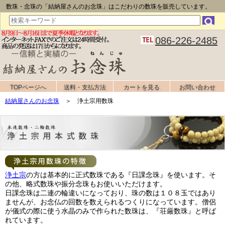
数珠・念珠の「結納屋さんのお念珠」はこだわりの数珠を販売しています。
086-226-2485
TOPページへ
送料・支払方法
カートを見る
お問い合わせ
結納屋さんのお念珠
＞ 浄土宗用数珠
浄土宗
の方は基本的に正式数珠である『日課念珠』を使います。そ
の他、略式数珠や振分念珠もお使いいただけます。
日課念珠は二連の輪違いになっており、珠の数は１０８玉ではあり
ませんが、お念仏の回数を数えられるつくりになっています。僧侶
が儀式の際に使う水晶のみで作られた数珠は、『荘厳数珠』と呼ば
れています。