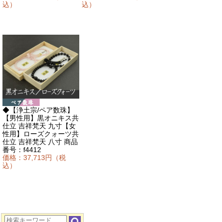
込）
込）
◆【浄土宗/ペア数珠】
【男性用】黒オニキス共
仕立 吉祥梵天 九寸【女
性用】ローズクォーツ共
仕立 吉祥梵天 八寸 商品
番号：f4412
価格：37,713円（税
込）