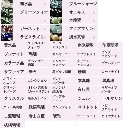
霧水晶
ブルークォーツ
グリーンクォー
オニキス
ツ
本翡翠
ガーネット
アクアマリン
ラピスラズリ
淡水真珠
ストロベリー
ローズ
黄水晶
南米翡翠
印度翡翠
クォーツ
アメジスト
ピンク
プレナイト
瑪瑙
カルセドニー
ラブラドライ
エビゾード
ラベンダー
ミルキー
グリーン
ト
カラー水晶
グァバクォー
翡翠
クォーツ
アメジスト
ツ
サファイア
蛍石
珊瑚
黒ビルマ翡翠
ロードナイト
ホワイト
ピンク
本真珠
黒真珠
コンクシェル
オニキス
オパール
グリーン
オレンジ瑪瑙
オレンジ
マザーオブ
夜行貝
トパーズ
(カーネリアン)
縞瑪瑙
パール
パープル
クリスタル
シェル
トルマリン
モルガナイト
ハート
レピド
緑縞瑪瑙
ペリドット
グレー縞瑪瑙
クンツァイト
クロサイト
古渡珊瑚
老山白檀
琥珀
ニュージェイ
カイヤナイト
ド
桃縞瑪瑙