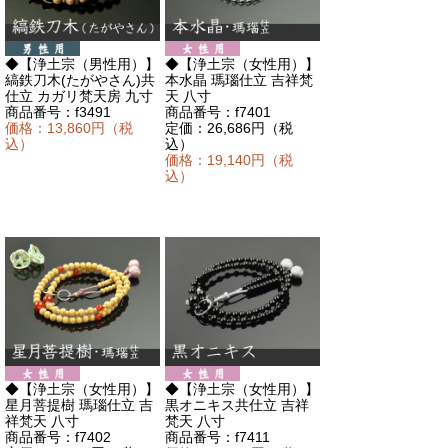
◆【浄土宗（男性用）】
◆【浄土宗（女性用）】
縞鉄刀木(たがやさん)共
本水晶 瑪瑙仕立 吉祥梵
仕立 カガリ梵天房 九寸
天 八寸
商品番号：f3491
商品番号：f7401
価格：13,860円（税
定価：26,686円（税
込）
込）
価格：19,140円（税
込）
◆【浄土宗（女性用）】
◆【浄土宗（女性用）】
星月菩提樹 瑪瑙仕立 吉
黒オニキス共仕立 吉祥
祥梵天 八寸
梵天 八寸
商品番号：f7402
商品番号：f7411