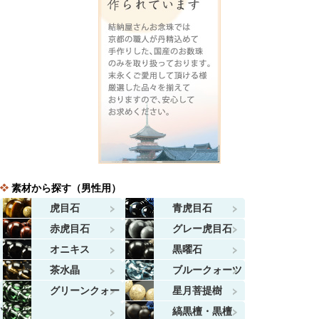
素材から探す（男性用）
虎目石
青虎目石
赤虎目石
グレー虎目石
オニキス
黒曜石
茶水晶
ブルークォーツ
グリーンクォー
星月菩提樹
ツ
縞黒檀・黒檀