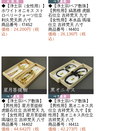
◆【浄土宗（女性用）】
◆【浄土宗/ペア数珠】
ホワイトオニキス スト
【男性用】縞黒檀 虎眼
ロベリークォーツ仕立
石仕立 吉祥梵天 九寸
利久梵天房 八寸
【女性用】本水晶 瑪瑙
商品番号：f7452
仕立 吉祥梵天 八寸
価格：24,200円（税
商品番号：f4401
込）
価格：26,136円（税
込）
◆【浄土宗/ペア数珠】
◆【浄土宗/ペア数珠】
【男性用】星月菩提樹
【男性用】黒オニキス共
虎眼石仕立 吉祥梵天 九
仕立 吉祥梵天 九寸【女
寸【女性用】星月菩提樹
性用】黒オニキス共仕立
瑪瑙仕立 吉祥梵天 八寸
吉祥梵天 八寸
商品番号：f4402
商品番号：f4411
価格：44,642円（税
価格：42,273円（税