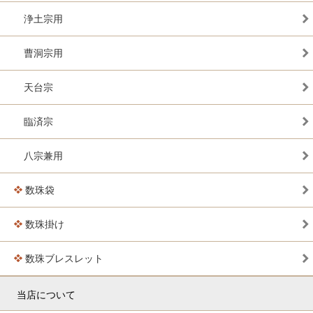
浄土宗用
曹洞宗用
天台宗
臨済宗
八宗兼用
数珠袋
数珠掛け
数珠ブレスレット
当店について