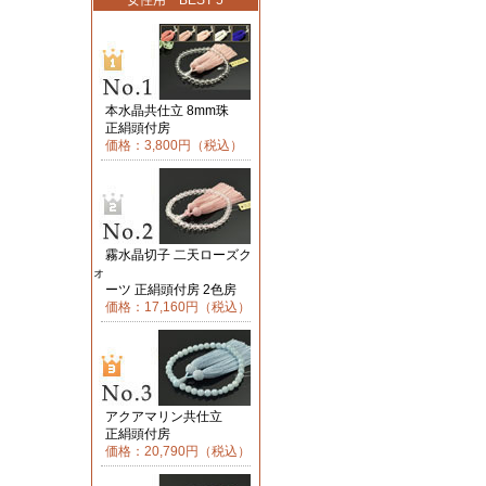
女性用 BEST 5
本水晶共仕立 8mm珠
正絹頭付房
価格：3,800円（税込）
霧水晶切子 二天ローズク
ォ
ーツ 正絹頭付房 2色房
価格：17,160円（税込）
アクアマリン共仕立
正絹頭付房
価格：20,790円（税込）