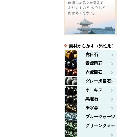
素材から探す（男性用）
虎目石
青虎目石
赤虎目石
グレー虎目石
オニキス
黒曜石
茶水晶
ブルークォーツ
グリーンクォー
ツ