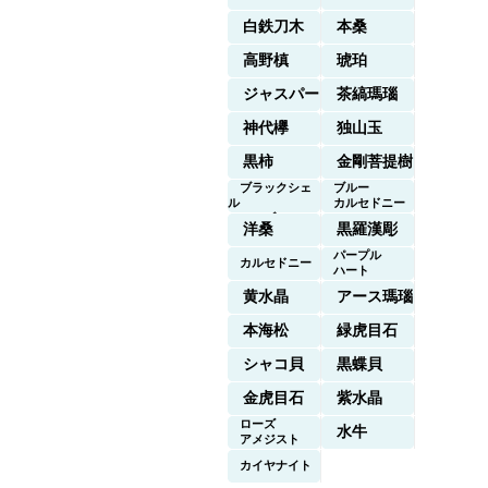
白鉄刀木
本桑
高野槙
琥珀
ジャスパー
茶縞瑪瑙
神代欅
独山玉
黒柿
金剛菩提樹
ブラックシェ
ブルー
ル
カルセドニー
マーブル
洋桑
黒羅漢彫
パープル
カルセドニー
ハート
黄水晶
アース瑪瑙
本海松
緑虎目石
シャコ貝
黒蝶貝
金虎目石
紫水晶
ローズ
水牛
アメジスト
カイヤナイト