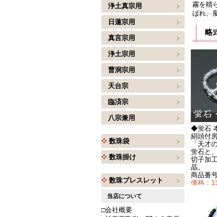
霧を晴
浄土真宗用
ばれ、
日蓮宗用
略式数
真言宗用
浄土宗用
曹洞宗用
天台宗
臨済宗
八宗兼用
◆蛍石 
絹頭付
数珠袋
「天才
蛍石と
数珠掛け
切子加
晶。
商品番号：
数珠ブレスレット
価格：1
当店について
□会社概要