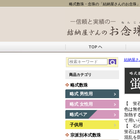
略式数珠・念珠の「結納屋さんのお念珠」
結納屋さ
商品カテゴリ
略式数珠
略式 男性用
【 蛍
略式 女性用
色は無
略式ペア
加熱す
て用い
子供用
【 石
蛍石は
宗派別本式数珠
混乱を