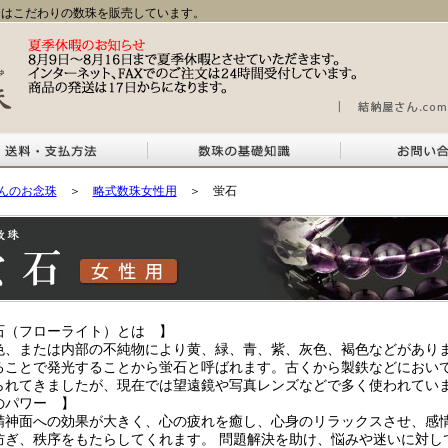
はこだわりの数珠を販売しています。
んのお念珠
＞
略式数珠女性用
＞ 蛍石
石（フローライト）とは 】
色、または内部の不純物により黄、緑、青、紫、灰色、褐色などがあり
ることで発光することから蛍石と呼ばれます。古くから製鉄などにおい
られてきましたが、現在では望遠鏡や写真レンズなどで多く使われてい
のパワー 】
精神面への効果が大きく、心の疲れを癒し、心身のリラックスさせ、感
防ぎ、秩序をもたらしてくれます。 問題解決を助け、悩みや迷いに対し