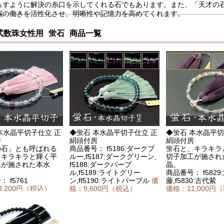
らすように解決の糸口を示してくれる石でもあります。また、「天才の
脳の働きを活性化させ、明晰性や記憶力を高めてくれます。
珠女性用 蛍石 商品一覧
本水晶平切子仕立 正
◆蛍石 本水晶平切子仕立 正
◆蛍石 本水晶平切
房
絹頭付房
絹頭付房
の石」とも呼ばれる
商品番号： f5186:ダークブ
蛍石と、キラキラ
、キラキラと輝く平
ルー,f5187:ダークグリーン,
切子加工が施され
工が施された本水
f5188:ダークパープ
晶。
ル,f5189:ライトグリー
商品番号： f5829
 f5761
ン,ff5190:ライトパープル
価
藤,f5830:古代紫
3,200円（税込）
格：9,600円（税込）
価格：11,000円