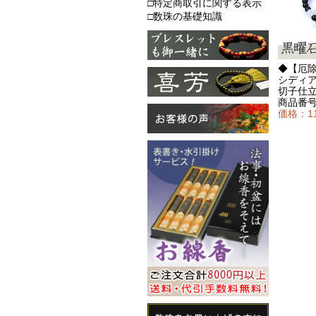
□特定商取引に関する表示
□数珠の基礎知識
◆【厄
シディア
切子仕立
商品番号：
価格：1