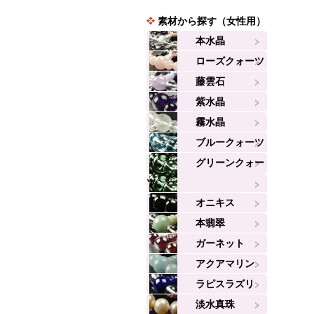
素材から探す（女性用）
本水晶
ローズクォーツ
藤雲石
紫水晶
霧水晶
ブルークォーツ
グリーンクォー
ツ
オニキス
本翡翠
ガーネット
アクアマリン
ラピスラズリ
淡水真珠