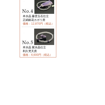
本水晶 藤雲玉石仕立
正絹銀花カガリ房
価格：12,870円（税込）
本水晶 紫水晶仕立
利久梵天房
価格：6,600円（税込）