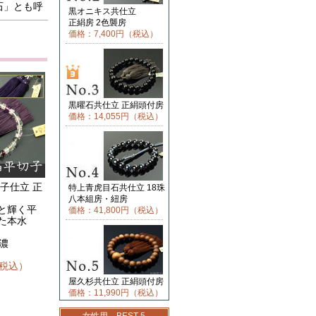
石」とも呼
黒オニキス共仕立
正絹房 2色襲房
価格：7,400円（税込）
黒曜石共仕立 正絹頭付房
価格：14,055円（税込）
子仕立 正
特上青虎目石共仕立 18珠
八本組房・紐房
と輝く平
価格：41,800円（税込）
た本水
:濃
（税込）
屋久杉共仕立 正絹頭付房
価格：11,990円（税込）