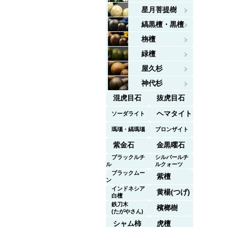
星月菩提樹
縞黒檀・黒檀
栴檀
緑檀
屋久杉
神代杉
混虎目石
抜虎目石
ヘマタイト
ソーダライト
瑪瑙・縞瑪瑙
ブロンザイト
紫金石
金黒曜石
ブラックルチ
シルバールチ
ル
ルクォーツ
クォーツ
ブラックムー
紫檀
ン
ストーン
インドネシア
黄楊(つげ)
白檀
鉄刀木
檳榔樹
(たがやさん)
シャム柿
虎檀