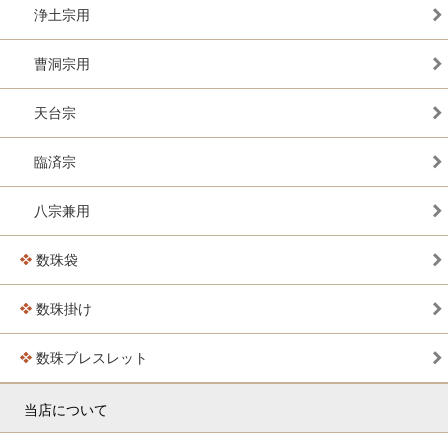
浄土宗用
曹洞宗用
天台宗
臨済宗
八宗兼用
数珠袋
数珠掛け
数珠ブレスレット
当店について