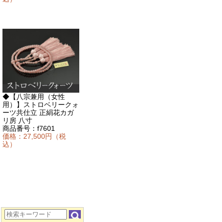
◆【八宗兼用（女性
用）】ストロベリークォ
ーツ共仕立 正絹花カガ
リ房 八寸
商品番号：f7601
価格：27,500円（税
込）