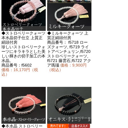
◆ストロベリークォーツ
◆ミルキークォーツ 上
本水晶切子仕立 上質正
質正絹頭付房
絹頭付房
商品番号： f5718 ロー
珍しいストロベリークォ
ズクォーツ, f5719 ライ
ーツにキラキラとした美
トアベンチュリン,f5720
しい輝きの切子加工の本
ストロベリークォーツ,
水晶。
f5721 藤雲石,f5722 アク
商品番号：f5602
ア瑪瑙
価格：9,900円
価格：16,170円（税
（税込）
込）
◆本水晶 ストロベリー