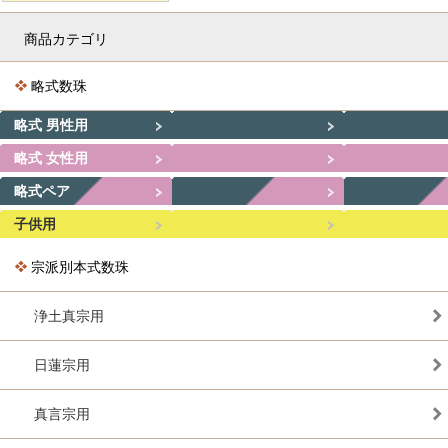
商品カテゴリ
略式数珠
略式 男性用
略式 女性用
略式ペア
子供用
宗派別本式数珠
浄土真宗用
日蓮宗用
真言宗用