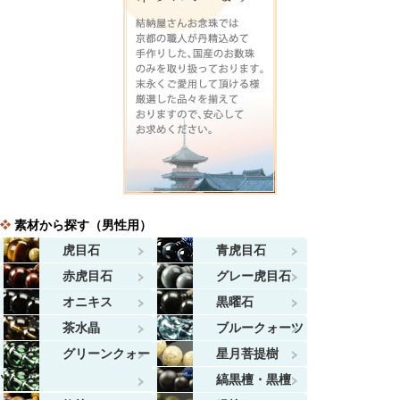
素材から探す（男性用）
虎目石
青虎目石
赤虎目石
グレー虎目石
オニキス
黒曜石
茶水晶
ブルークォーツ
グリーンクォー
星月菩提樹
ツ
縞黒檀・黒檀