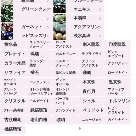
霧水晶
ブルークォーツ
グリーンクォー
オニキス
ツ
本翡翠
ガーネット
アクアマリン
ラピスラズリ
淡水真珠
ストロベリー
ローズ
黄水晶
南米翡翠
印度翡翠
クォーツ
アメジスト
ピンク
プレナイト
瑪瑙
カルセドニー
ラブラドライ
エビゾード
ラベンダー
ミルキー
グリーン
ト
カラー水晶
グァバクォー
翡翠
クォーツ
アメジスト
ツ
サファイア
蛍石
珊瑚
黒ビルマ翡翠
ロードナイト
ホワイト
ピンク
本真珠
黒真珠
コンクシェル
オニキス
オパール
グリーン
オレンジ瑪瑙
オレンジ
マザーオブ
夜行貝
トパーズ
(カーネリアン)
縞瑪瑙
パール
パープル
クリスタル
シェル
トルマリン
モルガナイト
ハート
レピド
緑縞瑪瑙
ペリドット
グレー縞瑪瑙
クンツァイト
クロサイト
古渡珊瑚
老山白檀
琥珀
ニュージェイ
カイヤナイト
ド
桃縞瑪瑙