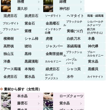
栴檀
緑檀
屋久杉
神代杉
混虎目石
抜虎目石
ヘマタイト
ソーダライト
瑪瑙・縞瑪瑙
ブラックルチ
シルバールチ
紫金石
金黒曜石
ブロンザイト
ル
ルクォーツ
クォーツ
ブラックムー
インドネシア
鉄刀木
紫檀
黄楊(つげ)
ン
白檀
(たがやさん)
ストーン
檳榔樹
シャム柿
虎檀
白鉄刀木
本桑
高野槙
琥珀
ジャスパー
茶縞瑪瑙
神代欅
ブラックシェ
ブルー
独山玉
黒柿
金剛菩提樹
ル
カルセドニー
マーブル
パープル
洋桑
黒羅漢彫
黄水晶
カルセドニー
ハート
アース瑪瑙
本海松
緑虎目石
シャコ貝
黒蝶貝
ローズ
金虎目石
紫水晶
水牛
カイヤナイト
アメジスト
素材から探す（女性用）
本水晶
ローズクォーツ
藤雲石
紫水晶