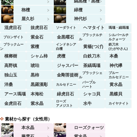
ツ
縞黒檀・黒檀
栴檀
緑檀
屋久杉
神代杉
混虎目石
抜虎目石
ヘマタイト
ソーダライト
瑪瑙・縞瑪瑙
ブラックルチ
シルバールチ
紫金石
金黒曜石
ブロンザイト
ル
ルクォーツ
クォーツ
ブラックムー
インドネシア
鉄刀木
紫檀
黄楊(つげ)
ン
白檀
(たがやさん)
ストーン
檳榔樹
シャム柿
虎檀
白鉄刀木
本桑
高野槙
琥珀
ジャスパー
茶縞瑪瑙
神代欅
ブラックシェ
ブルー
独山玉
黒柿
金剛菩提樹
ル
カルセドニー
マーブル
パープル
洋桑
黒羅漢彫
黄水晶
カルセドニー
ハート
アース瑪瑙
本海松
緑虎目石
シャコ貝
黒蝶貝
ローズ
金虎目石
紫水晶
水牛
カイヤナイト
アメジスト
素材から探す（女性用）
本水晶
ローズクォーツ
藤雲石
紫水晶