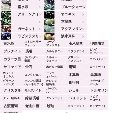
霧水晶
ブルークォーツ
グリーンクォー
オニキス
ツ
本翡翠
ガーネット
アクアマリン
ラピスラズリ
淡水真珠
ストロベリー
ローズ
黄水晶
南米翡翠
印度翡翠
クォーツ
アメジスト
ピンク
プレナイト
瑪瑙
カルセドニー
ラブラドライ
エビゾード
ラベンダー
ミルキー
グリーン
ト
カラー水晶
グァバクォー
翡翠
クォーツ
アメジスト
ツ
サファイア
蛍石
珊瑚
黒ビルマ翡翠
ロードナイト
ホワイト
ピンク
本真珠
黒真珠
コンクシェル
オニキス
オパール
グリーン
オレンジ瑪瑙
オレンジ
マザーオブ
夜行貝
トパーズ
(カーネリアン)
縞瑪瑙
パール
パープル
クリスタル
シェル
トルマリン
モルガナイト
ハート
レピド
緑縞瑪瑙
ペリドット
グレー縞瑪瑙
クンツァイト
クロサイト
古渡珊瑚
老山白檀
琥珀
ニュージェイ
カイヤナイト
ド