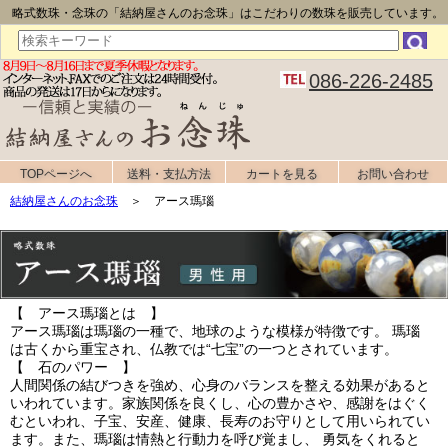
略式数珠・念珠の「結納屋さんのお念珠」はこだわりの数珠を販売しています。
086-226-2485
TOPページへ
送料・支払方法
カートを見る
お問い合わせ
結納屋さんのお念珠
＞ アース瑪瑙
【 アース瑪瑙とは 】
アース瑪瑙は瑪瑙の一種で、地球のような模様が特徴です。 瑪瑙
は古くから重宝され、仏教では“七宝”の一つとされています。
【 石のパワー 】
人間関係の結びつきを強め、心身のバランスを整える効果があると
いわれています。家族関係を良くし、心の豊かさや、感謝をはぐく
むといわれ、子宝、安産、健康、長寿のお守りとして用いられてい
ます。また、瑪瑙は情熱と行動力を呼び覚まし、 勇気をくれると