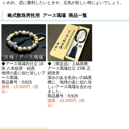
いわれ、恋に勝利したいときや、元気が欲しい時によいでしょう。
略式数珠男性用 アース瑪瑙 商品一覧
◆アース瑪瑙共仕立 18
◆（限定品）上縞黒檀
珠 八本組房・紐房
アース瑪瑙仕立 23珠 正
地球の姿に似た珍しいア
絹蛍房
ース瑪瑙。
深みのある色合いの縞黒
商品番号：f1825
檀に、地球の姿に似た珍
価格：19,500円（税
しいアース瑪瑙を合わせ
込）
ました。
商品番号：f1929
価格：24,090円（税
込）