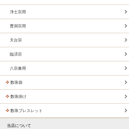
浄土宗用
曹洞宗用
天台宗
臨済宗
八宗兼用
数珠袋
数珠掛け
数珠ブレスレット
当店について