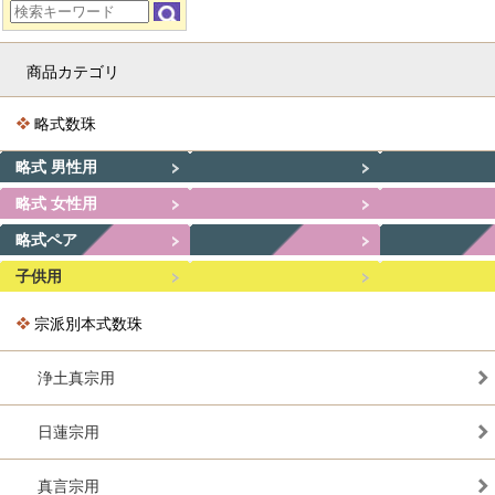
商品カテゴリ
略式数珠
略式 男性用
略式 女性用
略式ペア
子供用
宗派別本式数珠
浄土真宗用
日蓮宗用
真言宗用