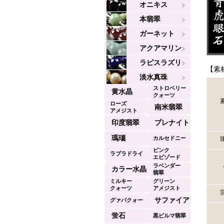
オニキス
本翡翠
ガーネット
アクアマリン
ラピスラズリ
【素
淡水真珠
ストロベリー
黄水晶
クォーツ
ローズ
南米翡翠
アメジスト
印度翡翠
プレナイト
瑪瑙
カルセドニー
ピンク
ラブラドライ
エビゾード
ラベンダー
ト
カラー水晶
翡翠
ミルキー
グリーン
クォーツ
アメジスト
サファイア
グァバクォー
ツ
蛍石
黒ビルマ翡翠