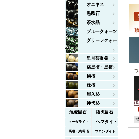
オニキス
黒曜石
茶水晶
ブルークォーツ
グリーンクォー
ツ
星月菩提樹
縞黒檀・黒檀
つ
栴檀
緑檀
屋久杉
神代杉
混虎目石
抜虎目石
※
ヘマタイト
ソーダライト
瑪瑙・縞瑪瑙
ブロンザイト