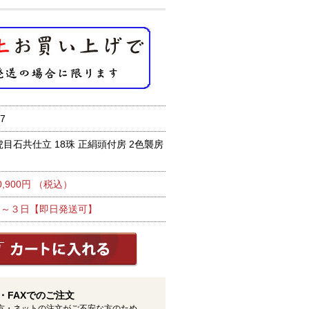
7
目石共仕立 18珠 正絹頭付房 2色襲房
0,900円 （税込）
１～３日【即日発送可】
・FAXでのご注文
方・ネットの注文がご不安な方のため