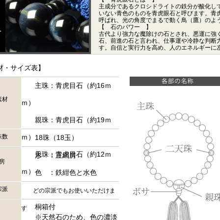
主成分であるクロシドライトの鉄分が酸化し
いない青色のものを青虎眼石と呼びます。青虎
呼ばれ、光の角度でまるで動く鳥（鷹）のよ
【 石のパワー 】
古代より強力な魔除けの石とされ、悪運に強
石、前進の石と言われ、仕事運や冷静な判断
す。自信と実行力を高め、人のエネルギーに
材・サイズ表】
主珠：青虎目石（約16ｍ
素材
ｍ）
親珠：青虎目石（約19ｍ
珠数
ｍ）
18珠（18玉）
天珠：青虎目石（約12ｍ
形 ：正絹房
房
ｍ）
色 ：鉄紺色と水色
宗派
どの宗派でもお使いいただけま
桐箱付
す
※天然石のため、色の濃淡