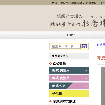
数珠・念珠の「結納屋さんのお念珠」はこ
結納
商品カテゴリ
青虎
略式数珠
略式 男性用
略式 女性用
略式ペア
子供用
宗派別本式数珠