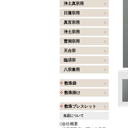
浄土真宗用
日蓮宗用
真言宗用
浄土宗用
曹洞宗用
天台宗
臨済宗
八宗兼用
数珠袋
数珠掛け
数珠ブレスレット
当店について
□会社概要