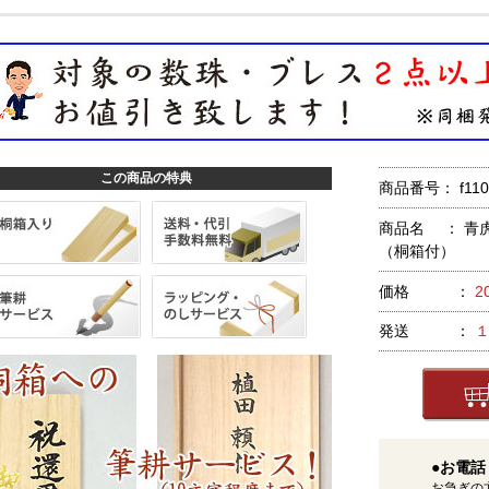
この商品の特典
商品番号： f110
商品名 ： 青虎
（桐箱付）
価格 ：
2
発送 ：
●お電話
お急ぎの