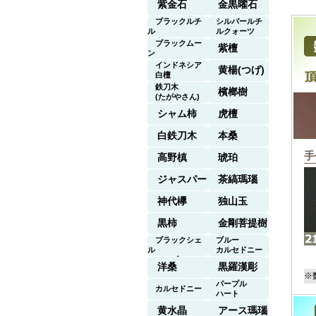
紫金石
金黒曜石
ブラックルチ
シルバールチ
ル
ルクォーツ
クォーツ
ブラックムー
紫檀
ン
ストーン
インドネシア
黄楊(つげ)
白檀
鉄刀木
檳榔樹
(たがやさん)
シャム柿
虎檀
白鉄刀木
本桑
手
高野槙
琥珀
ジャスパー
茶縞瑪瑙
神代欅
独山玉
黒柿
金剛菩提樹
ブラックシェ
ブルー
ル
カルセドニー
マーブル
洋桑
黒羅漢彫
※
パープル
カルセドニー
ハート
黄水晶
アース瑪瑙