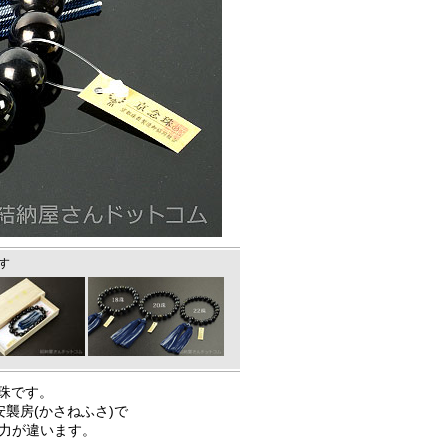
す
珠です。
襲房(かさねふさ)で
迫力が違います。