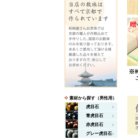
素材から探す（男性用）
虎目石
青虎目石
赤虎目石
グレー虎目石