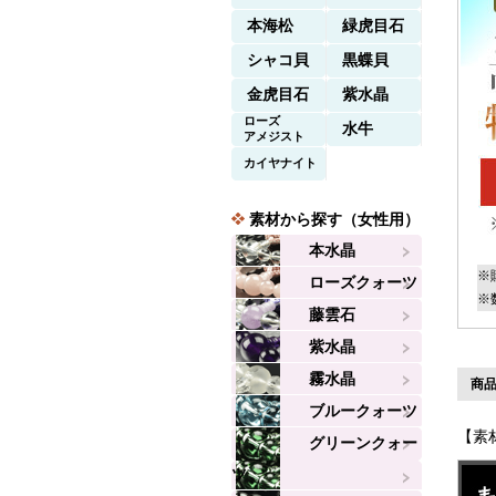
本海松
緑虎目石
シャコ貝
黒蝶貝
金虎目石
紫水晶
ローズ
水牛
アメジスト
カイヤナイト
素材から探す（女性用）
本水晶
※
ローズクォーツ
※
藤雲石
紫水晶
霧水晶
商品
ブルークォーツ
【素
グリーンクォー
ツ