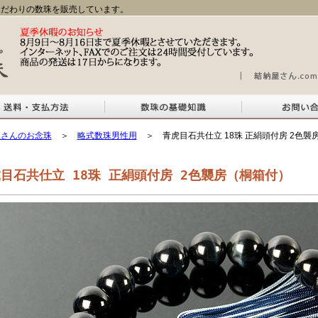
だわりの数珠を販売しています。
屋さんのお念珠
＞
略式数珠男性用
＞ 青虎目石共仕立 18珠 正絹頭付房 2色襲
目石共仕立 18珠 正絹頭付房 2色襲房（桐箱付）