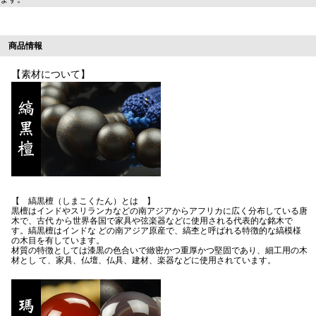
商品情報
【素材について】
【 縞黒檀（しまこくたん）とは 】
黒檀はインドやスリランカなどの南アジアからアフリカに広く分布している唐
木で、古代 から世界各国で家具や弦楽器などに使用される代表的な銘木で
す。縞黒檀はインドな どの南アジア原産で、縞杢と呼ばれる特徴的な縞模様
の木目を有しています。
材質の特徴としては漆黒の色合いで緻密かつ重厚かつ堅固であり、細工用の木
材とし て、家具、仏壇、仏具、建材、楽器などに使用されています。