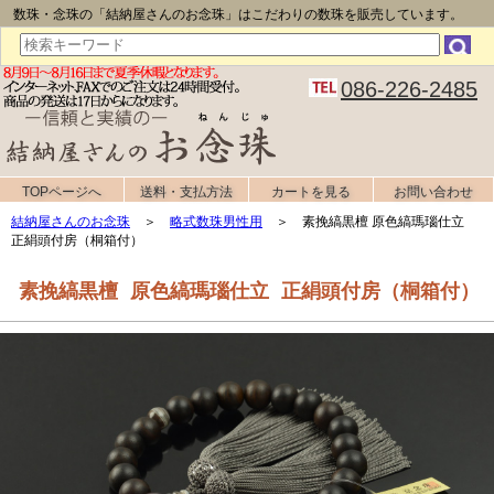
数珠・念珠の「結納屋さんのお念珠」はこだわりの数珠を販売しています。
086-226-2485
TOPページへ
送料・支払方法
カートを見る
お問い合わせ
結納屋さんのお念珠
＞
略式数珠男性用
＞ 素挽縞黒檀 原色縞瑪瑙仕立
正絹頭付房（桐箱付）
素挽縞黒檀 原色縞瑪瑙仕立 正絹頭付房（桐箱付）