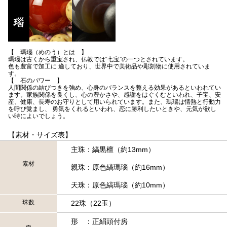
【 瑪瑙（めのう）とは 】
瑪瑙は古くから重宝され、仏教では“七宝”の一つとされています。
色も豊富で加工に 適しており、世界中で美術品や彫刻物に使用されていま
す。
【 石のパワー 】
人間関係の結びつきを強め、心身のバランスを整える効果があるといわれてい
ます。家族関係を良くし、心の豊かさや、感謝をはぐくむといわれ、子宝、安
産、健康、長寿のお守りとして用いられています。また、瑪瑙は情熱と行動力
を呼び覚まし、 勇気をくれるといわれ、恋に勝利したいときや、元気が欲し
い時によいでしょう。
【素材・サイズ表】
主珠：縞黒檀（約13mm）
素材
親珠：原色縞瑪瑙（約16mm）
天珠：原色縞瑪瑙（約10mm）
珠数
22珠（22玉）
形 ：正絹頭付房