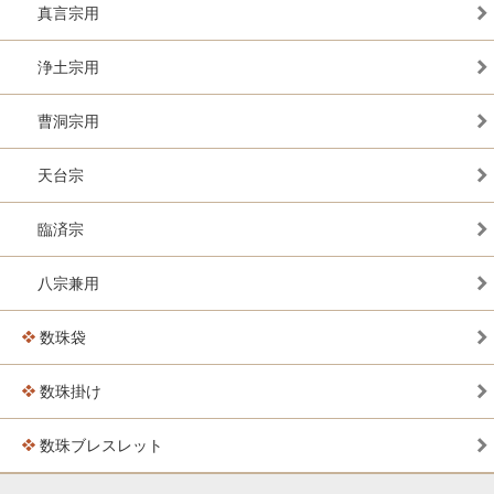
真言宗用
浄土宗用
曹洞宗用
天台宗
臨済宗
八宗兼用
数珠袋
数珠掛け
数珠ブレスレット