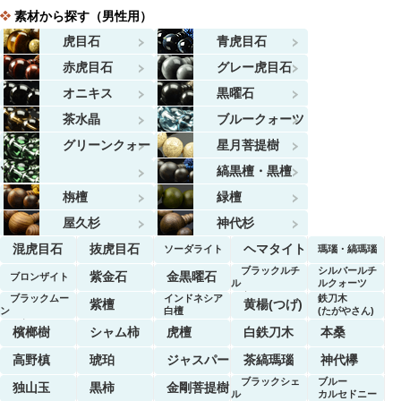
素材から探す（男性用）
虎目石
青虎目石
赤虎目石
グレー虎目石
オニキス
黒曜石
茶水晶
ブルークォーツ
グリーンクォー
星月菩提樹
ツ
縞黒檀・黒檀
栴檀
緑檀
屋久杉
神代杉
混虎目石
抜虎目石
ヘマタイト
ソーダライト
瑪瑙・縞瑪瑙
ブラックルチ
シルバールチ
紫金石
金黒曜石
ブロンザイト
ル
ルクォーツ
クォーツ
ブラックムー
インドネシア
鉄刀木
紫檀
黄楊(つげ)
ン
白檀
(たがやさん)
ストーン
檳榔樹
シャム柿
虎檀
白鉄刀木
本桑
高野槙
琥珀
ジャスパー
茶縞瑪瑙
神代欅
ブラックシェ
ブルー
独山玉
黒柿
金剛菩提樹
ル
カルセドニー