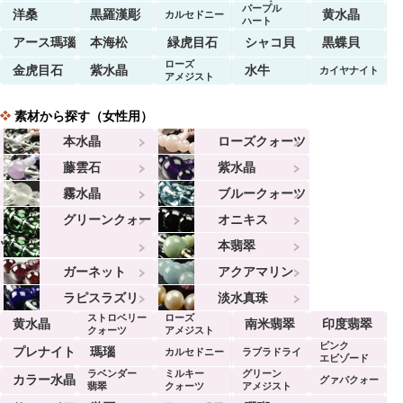
マーブル
パープル
洋桑
黒羅漢彫
黄水晶
カルセドニー
ハート
アース瑪瑙
本海松
緑虎目石
シャコ貝
黒蝶貝
ローズ
金虎目石
紫水晶
水牛
カイヤナイト
アメジスト
素材から探す（女性用）
本水晶
ローズクォーツ
藤雲石
紫水晶
霧水晶
ブルークォーツ
グリーンクォー
オニキス
ツ
本翡翠
ガーネット
アクアマリン
ラピスラズリ
淡水真珠
ストロベリー
ローズ
黄水晶
南米翡翠
印度翡翠
クォーツ
アメジスト
ピンク
プレナイト
瑪瑙
カルセドニー
ラブラドライ
エビゾード
ラベンダー
ミルキー
グリーン
ト
カラー水晶
グァバクォー
翡翠
クォーツ
アメジスト