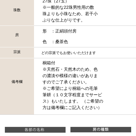
27珠（27玉）
※一般的な22珠男性用の数
珠数
珠よりも小珠なため、若干小
ぶりな仕上がりです。
形 ：正絹頭付房
房
色 ：桑茶色
宗派
どの宗派でもお使いいただけます
桐箱付
※天然石・天然木のため、色
の濃淡や模様の違いがありま
備考欄
すのでご了承ください。
※ご希望により桐箱への毛筆
筆耕（１０文字程度までサービ
ス）もいたします。 （ご希望の
方は備考欄にご記入ください）