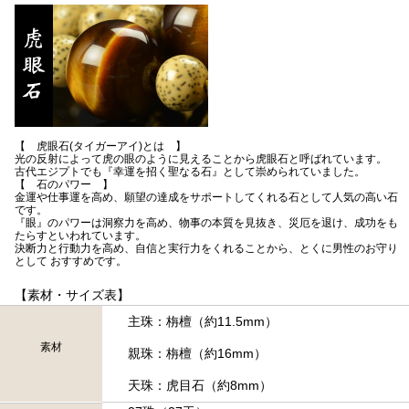
【 虎眼石(タイガーアイ)とは 】
光の反射によって虎の眼のように見えることから虎眼石と呼ばれています。
古代エジプトでも『幸運を招く聖なる石』として崇められていました。
【 石のパワー 】
金運や仕事運を高め、願望の達成をサポートしてくれる石として人気の高い石
です。
『眼』のパワーは洞察力を高め、物事の本質を見抜き、災厄を退け、成功をも
たらすといわれています。
決断力と行動力を高め、自信と実行力をくれることから、とくに男性のお守り
として おすすめです。
【素材・サイズ表】
主珠：栴檀（約11.5mm）
素材
親珠：栴檀（約16mm）
天珠：虎目石（約8mm）