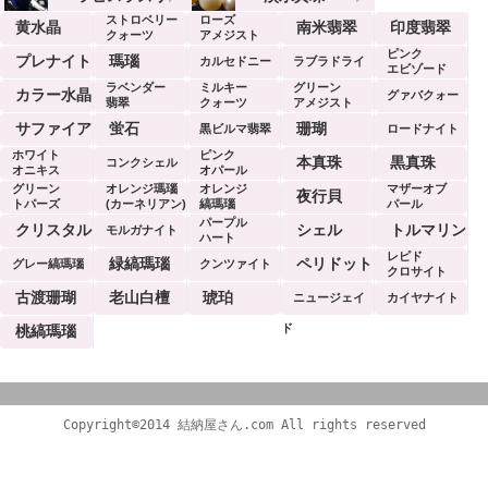
ストロベリー
ローズ
黄水晶
南米翡翠
印度翡翠
クォーツ
アメジスト
ピンク
プレナイト
瑪瑙
カルセドニー
ラブラドライ
エビゾード
ラベンダー
ミルキー
グリーン
ト
カラー水晶
グァバクォー
翡翠
クォーツ
アメジスト
ツ
サファイア
蛍石
珊瑚
黒ビルマ翡翠
ロードナイト
ホワイト
ピンク
本真珠
黒真珠
コンクシェル
オニキス
オパール
グリーン
オレンジ瑪瑙
オレンジ
マザーオブ
夜行貝
トパーズ
(カーネリアン)
縞瑪瑙
パール
パープル
クリスタル
シェル
トルマリン
モルガナイト
ハート
レピド
緑縞瑪瑙
ペリドット
グレー縞瑪瑙
クンツァイト
クロサイト
古渡珊瑚
老山白檀
琥珀
ニュージェイ
カイヤナイト
ド
桃縞瑪瑙
Copyright©2014 結納屋さん.com All rights reserved