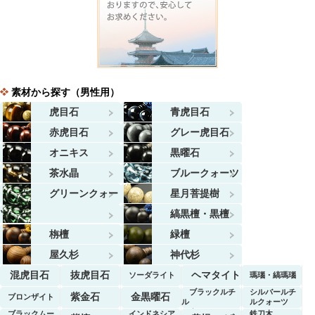
素材から探す（男性用）
虎目石
青虎目石
赤虎目石
グレー虎目石
オニキス
黒曜石
茶水晶
ブルークォーツ
グリーンクォー
星月菩提樹
ツ
縞黒檀・黒檀
栴檀
緑檀
屋久杉
神代杉
混虎目石
抜虎目石
ヘマタイト
ソーダライト
瑪瑙・縞瑪瑙
ブラックルチ
シルバールチ
紫金石
金黒曜石
ブロンザイト
ル
ルクォーツ
クォーツ
ブラックムー
インドネシア
鉄刀木