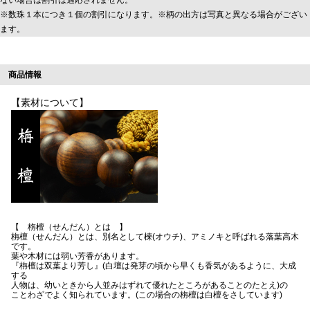
※数珠１本につき１個の割引になります。※柄の出方は写真と異なる場合がござい
ます。
商品情報
【素材について】
【 栴檀（せんだん）とは 】
栴檀（せんだん）とは、別名として楝(オウチ)、アミノキと呼ばれる落葉高木
です。
葉や木材には弱い芳香があります。
『栴檀は双葉より芳し』(白壇は発芽の頃から早くも香気があるように、大成
する
人物は、幼いときから人並みはずれて優れたところがあることのたとえ)の
ことわざでよく知られています。(この場合の栴檀は白檀をさしています)