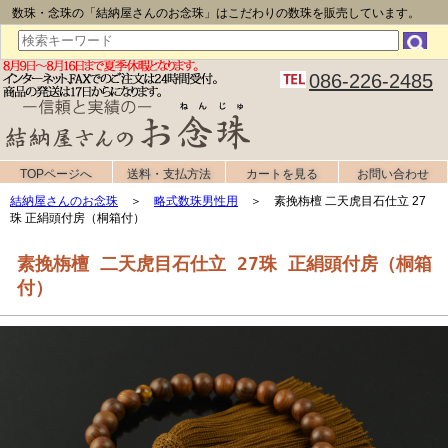
数珠・念珠の「結納屋さんのお念珠」はこだわりの数珠を販売しています。
086-226-2485
TOPページへ
送料・支払方法
カートを見る
お問い合わせ
結納屋さんのお念珠
＞
略式数珠男性用
＞ 素挽栴檀 二天虎目石仕立 27
珠 正絹頭付房（桐箱付）
素挽栴檀 二天虎目石仕立 27珠 正絹頭付房（桐箱
付）