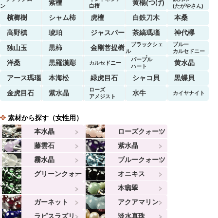
紫檀
黄楊(つげ)
ン
白檀
(たがやさん)
ストーン
檳榔樹
シャム柿
虎檀
白鉄刀木
本桑
高野槙
琥珀
ジャスパー
茶縞瑪瑙
神代欅
ブラックシェ
ブルー
独山玉
黒柿
金剛菩提樹
ル
カルセドニー
マーブル
パープル
洋桑
黒羅漢彫
黄水晶
カルセドニー
ハート
アース瑪瑙
本海松
緑虎目石
シャコ貝
黒蝶貝
ローズ
金虎目石
紫水晶
水牛
カイヤナイト
アメジスト
素材から探す（女性用）
本水晶
ローズクォーツ
藤雲石
紫水晶
霧水晶
ブルークォーツ
グリーンクォー
オニキス
ツ
本翡翠
ガーネット
アクアマリン
ラピスラズリ
淡水真珠