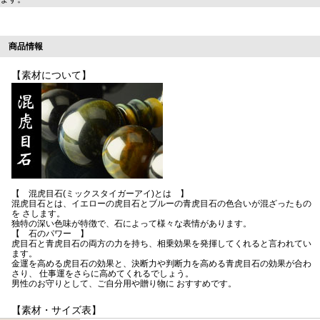
商品情報
【素材について】
【 混虎目石(ミックスタイガーアイ)とは 】
混虎目石とは、イエローの虎目石とブルーの青虎目石の色合いが混ざったもの
を さします。
独特の深い色味が特徴で、石によって様々な表情があります。
【 石のパワー 】
虎目石と青虎目石の両方の力を持ち、相乗効果を発揮してくれると言われてい
ます。
金運を高める虎目石の効果と、決断力や判断力を高める青虎目石の効果が合わ
さり、 仕事運をさらに高めてくれるでしょう。
男性のお守りとして、ご自分用や贈り物に おすすめです。
【素材・サイズ表】