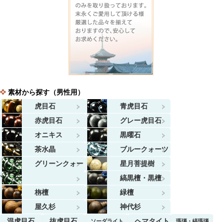
素材から探す（男性用）
虎目石
青虎目石
赤虎目石
グレー虎目石
オニキス
黒曜石
茶水晶
ブルークォーツ
グリーンクォー
星月菩提樹
ツ
縞黒檀・黒檀
栴檀
緑檀
屋久杉
神代杉
混虎目石
抜虎目石
ヘマタイト
ソーダライト
瑪瑙・縞瑪瑙