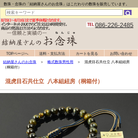
数珠・念珠の「結納屋さんのお念珠」はこだわりの数珠を販売しています。
086-226-2485
TOPページへ
送料・支払方法
カートを見る
お問い合わせ
結納屋さんのお念珠
＞
略式数珠男性用
＞ 混虎目石共仕立 八本組紐房
（桐箱付）
混虎目石共仕立 八本組紐房（桐箱付）