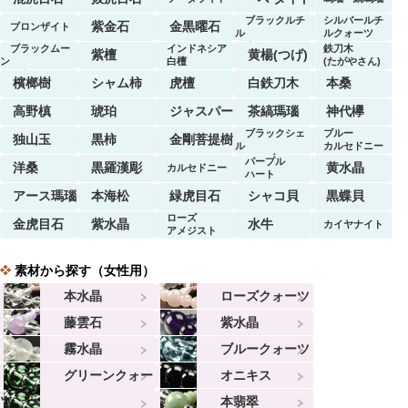
ブラックルチ
シルバールチ
紫金石
金黒曜石
ブロンザイト
ル
ルクォーツ
クォーツ
ブラックムー
インドネシア
鉄刀木
紫檀
黄楊(つげ)
ン
白檀
(たがやさん)
ストーン
檳榔樹
シャム柿
虎檀
白鉄刀木
本桑
高野槙
琥珀
ジャスパー
茶縞瑪瑙
神代欅
ブラックシェ
ブルー
独山玉
黒柿
金剛菩提樹
ル
カルセドニー
マーブル
パープル
洋桑
黒羅漢彫
黄水晶
カルセドニー
ハート
アース瑪瑙
本海松
緑虎目石
シャコ貝
黒蝶貝
ローズ
金虎目石
紫水晶
水牛
カイヤナイト
アメジスト
素材から探す（女性用）
本水晶
ローズクォーツ
藤雲石
紫水晶
霧水晶
ブルークォーツ
グリーンクォー
オニキス
ツ
本翡翠