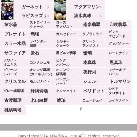
ガーネット
アクアマリン
ラピスラズリ
淡水真珠
ストロベリー
ローズ
黄水晶
南米翡翠
印度翡翠
クォーツ
アメジスト
ピンク
プレナイト
瑪瑙
カルセドニー
ラブラドライ
エビゾード
ラベンダー
ミルキー
グリーン
ト
カラー水晶
グァバクォー
翡翠
クォーツ
アメジスト
ツ
サファイア
蛍石
珊瑚
黒ビルマ翡翠
ロードナイト
ホワイト
ピンク
本真珠
黒真珠
コンクシェル
オニキス
オパール
グリーン
オレンジ瑪瑙
オレンジ
マザーオブ
夜行貝
トパーズ
(カーネリアン)
縞瑪瑙
パール
パープル
クリスタル
シェル
トルマリン
モルガナイト
ハート
レピド
緑縞瑪瑙
ペリドット
グレー縞瑪瑙
クンツァイト
クロサイト
古渡珊瑚
老山白檀
琥珀
ニュージェイ
カイヤナイト
ド
桃縞瑪瑙
Copyright©2014 結納屋さん.com All rights reserved