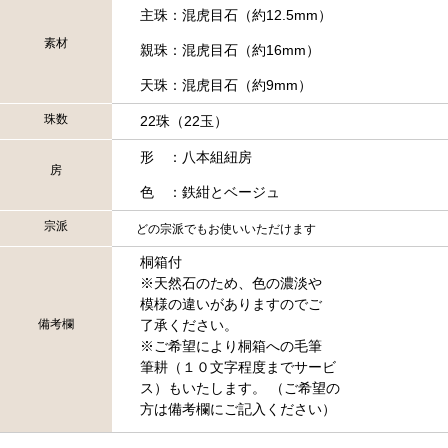
主珠：混虎目石（約12.5mm）
素材
親珠：混虎目石（約16mm）
天珠：混虎目石（約9mm）
珠数
22珠（22玉）
形 ：八本組紐房
房
色 ：鉄紺とベージュ
宗派
どの宗派でもお使いいただけます
桐箱付
※天然石のため、色の濃淡や
模様の違いがありますのでご
備考欄
了承ください。
※ご希望により桐箱への毛筆
筆耕（１０文字程度までサービ
ス）もいたします。 （ご希望の
方は備考欄にご記入ください）