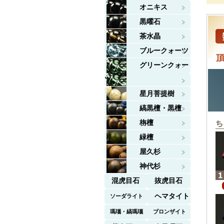
オニキス
黒曜石
茶水晶
ブルークォーツ
グリーンクォー
ツ
星月菩提樹
縞黒檀・黒檀
栴檀
ち
緑檀
屋久杉
神代杉
混虎目石
抜虎目石
ヘマタイト
ソーダライト
瑪瑙・縞瑪瑙
ブロンザイト