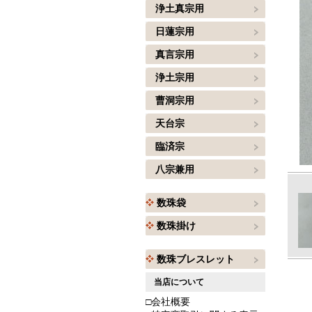
浄土真宗用
日蓮宗用
真言宗用
浄土宗用
曹洞宗用
天台宗
臨済宗
八宗兼用
数珠袋
数珠掛け
数珠ブレスレット
当店について
□会社概要