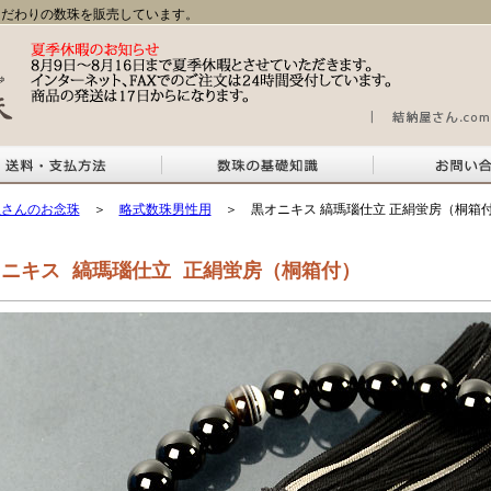
だわりの数珠を販売しています。
屋さんのお念珠
＞
略式数珠男性用
＞ 黒オニキス 縞瑪瑙仕立 正絹蛍房（桐箱
ニキス 縞瑪瑙仕立 正絹蛍房（桐箱付）