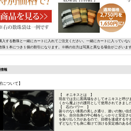
購入する数珠と一緒にカートに入れてご注文ください。一緒にカートに入っていな
数珠１本につき１個の割引になります。※柄の出方は写真と異なる場合がございま
情報
材について】
【 オニキスとは 】
現在では主に黒瑪瑙をさしてオニキスと呼び
くから魔よけの護符として使用されてきまし
【 石のパワー 】
曇りのない漆黒の美しさ通り、迷いの無い信
保ち、自分自身の中心軸をしっかりと安定さ
を振り払う力があるので、目標を達成するサ
ずどなたでも身に着けて頂ける安定感のある