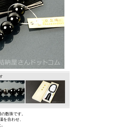
す
用の数珠です。
瑙を合わせ、
た。