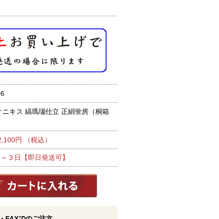
6
オニキス 縞瑪瑙仕立 正絹蛍房（桐箱
2,100円 （税込）
１～３日【即日発送可】
・FAXでのご注文