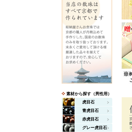
素材から探す（男性用）
虎目石
青虎目石
赤虎目石
グレー虎目石