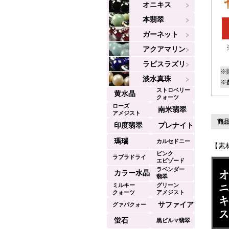
オニキス
本翡翠
ガーネット
アクアマリン
ラピスラズリ
※
淡水真珠
※
ストロベリー
黄水晶
クォーツ
ローズ
南米翡翠
アメジスト
商品
印度翡翠
プレナイト
瑪瑙
カルセドニー
【素
ピンク
ラブラドライ
エビゾード
ラベンダー
ト
カラー水晶
翡翠
ミルキー
グリーン
クォーツ
アメジスト
サファイア
グァバクォー
ツ
蛍石
黒ビルマ翡翠