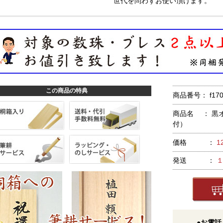
世代を問わずお使い頂けます。
この商品の特典
商品番号： f170
商品名 ： 黒
付）
価格 ：
1
発送 ：
●お電話