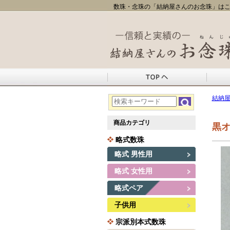
数珠・念珠の「結納屋さんのお念珠」はこ
結納
商品カテゴリ
黒オ
略式数珠
略式 男性用
略式 女性用
略式ペア
子供用
宗派別本式数珠