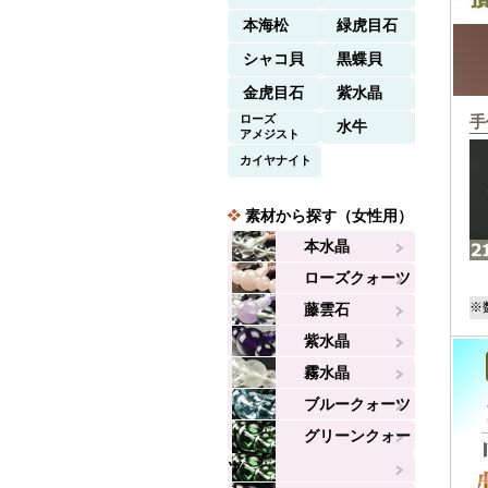
本海松
緑虎目石
シャコ貝
黒蝶貝
金虎目石
紫水晶
ローズ
手
水牛
アメジスト
カイヤナイト
素材から探す（女性用）
本水晶
ローズクォーツ
※
藤雲石
紫水晶
霧水晶
ブルークォーツ
グリーンクォー
ツ