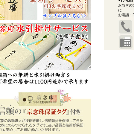
お急ぎの
に
お電話・