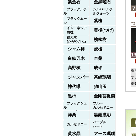
紫金石
金黒曜石
ブラックルチ
シルバールチ
ル
ルクォーツ
クォーツ
ブラックムー
紫檀
つ
ン
ストーン
インドネシア
黄楊(つげ)
白檀
鉄刀木
檳榔樹
(たがやさん)
シャム柿
虎檀
白鉄刀木
本桑
高野槙
琥珀
※
ジャスパー
茶縞瑪瑙
す
※
神代欅
独山玉
黒柿
金剛菩提樹
ブラックシェ
ブルー
ル
カルセドニー
マーブル
洋桑
黒羅漢彫
パープル
カルセドニー
ハート
黄水晶
アース瑪瑙