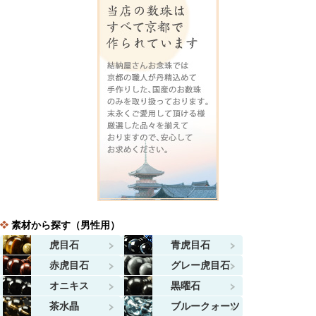
素材から探す（男性用）
虎目石
青虎目石
赤虎目石
グレー虎目石
オニキス
黒曜石
茶水晶
ブルークォーツ