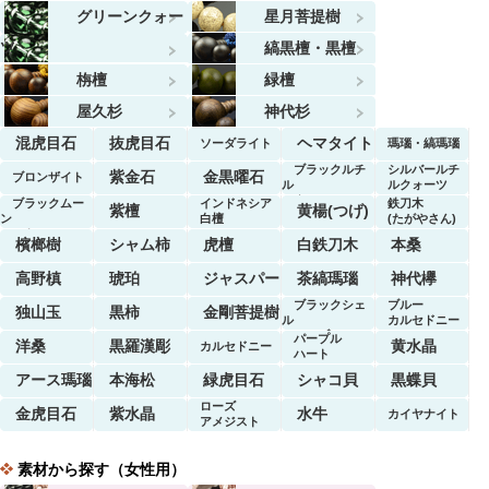
グリーンクォー
星月菩提樹
ツ
縞黒檀・黒檀
栴檀
緑檀
屋久杉
神代杉
混虎目石
抜虎目石
ヘマタイト
ソーダライト
瑪瑙・縞瑪瑙
ブラックルチ
シルバールチ
紫金石
金黒曜石
ブロンザイト
ル
ルクォーツ
クォーツ
ブラックムー
インドネシア
鉄刀木
紫檀
黄楊(つげ)
ン
白檀
(たがやさん)
ストーン
檳榔樹
シャム柿
虎檀
白鉄刀木
本桑
高野槙
琥珀
ジャスパー
茶縞瑪瑙
神代欅
ブラックシェ
ブルー
独山玉
黒柿
金剛菩提樹
ル
カルセドニー
マーブル
パープル
洋桑
黒羅漢彫
黄水晶
カルセドニー
ハート
アース瑪瑙
本海松
緑虎目石
シャコ貝
黒蝶貝
ローズ
金虎目石
紫水晶
水牛
カイヤナイト
アメジスト
素材から探す（女性用）