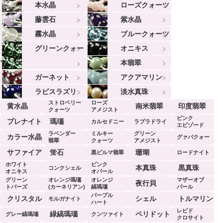
本水晶
ローズクォーツ
藤雲石
紫水晶
霧水晶
ブルークォーツ
グリーンクォー
オニキス
ツ
本翡翠
ガーネット
アクアマリン
ラピスラズリ
淡水真珠
ストロベリー
ローズ
黄水晶
南米翡翠
印度翡翠
クォーツ
アメジスト
ピンク
プレナイト
瑪瑙
カルセドニー
ラブラドライ
エビゾード
ラベンダー
ミルキー
グリーン
ト
カラー水晶
グァバクォー
翡翠
クォーツ
アメジスト
ツ
サファイア
蛍石
珊瑚
黒ビルマ翡翠
ロードナイト
ホワイト
ピンク
本真珠
黒真珠
コンクシェル
オニキス
オパール
グリーン
オレンジ瑪瑙
オレンジ
マザーオブ
夜行貝
トパーズ
(カーネリアン)
縞瑪瑙
パール
パープル
クリスタル
シェル
トルマリン
モルガナイト
ハート
レピド
緑縞瑪瑙
ペリドット
グレー縞瑪瑙
クンツァイト
クロサイト