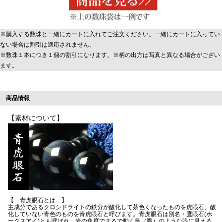
※購入する数珠と一緒にカートに入れてご注文ください。一緒にカートに入ってい
ない場合は割引は適応されません。
※数珠１本につき１個の割引になります。※柄の出方は写真と異なる場合がござい
ます。
商品情報
【素材について】
【 青虎眼石とは 】
主成分であるクロシドライトの鉄分が酸化して茶色くなったものを虎眼石、酸
化していない青色のものを青虎眼石と呼びます。青虎眼石は別名・鷹眼石(ホ
ークスアイ)とも呼ばれ、光の角度でまるで動く鳥（鷹）のような眼に見える