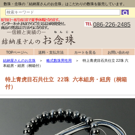
数珠・念珠の「結納屋さんのお念珠」はこだわりの数珠を販売しています。
086-226-2485
TOPページへ
送料・支払方法
カートを見る
お問い合わせ
結納屋さんのお念珠
＞
略式数珠男性用
＞ 特上青虎目石共仕立 22珠 六
本組房・紐房（桐箱付）
特上青虎目石共仕立 22珠 六本組房・紐房（桐箱
付）