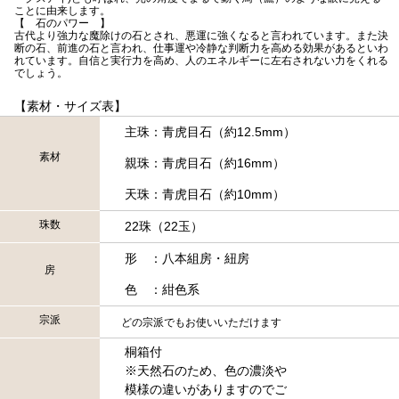
ことに由来します。
【 石のパワー 】
古代より強力な魔除けの石とされ、悪運に強くなると言われています。また決
断の石、前進の石と言われ、仕事運や冷静な判断力を高める効果があるといわ
れています。自信と実行力を高め、人のエネルギーに左右されない力をくれる
でしょう。
【素材・サイズ表】
主珠：青虎目石（約12.5mm）
素材
親珠：青虎目石（約16mm）
天珠：青虎目石（約10mm）
珠数
22珠（22玉）
形 ：八本組房・紐房
房
色 ：紺色系
宗派
どの宗派でもお使いいただけます
桐箱付
※天然石のため、色の濃淡や
模様の違いがありますのでご