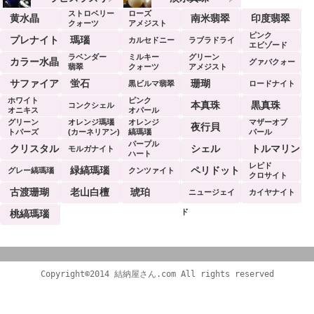
ストロベリー
ローズ
黄水晶
南米翡翠
印度翡翠
クォーツ
アメジスト
ピンク
プレナイト
瑪瑙
カルセドニー
ラブラドライ
エビゾード
ラベンダー
ミルキー
グリーン
ト
カラー水晶
グァバクォー
翡翠
クォーツ
アメジスト
ツ
サファイア
蛍石
珊瑚
黒ビルマ翡翠
ロードナイト
ホワイト
ピンク
本真珠
黒真珠
コンクシェル
オニキス
オパール
グリーン
オレンジ瑪瑙
オレンジ
マザーオブ
夜行貝
トパーズ
(カーネリアン)
縞瑪瑙
パール
パープル
クリスタル
シェル
トルマリン
モルガナイト
ハート
レピド
緑縞瑪瑙
ペリドット
グレー縞瑪瑙
クンツァイト
クロサイト
古渡珊瑚
老山白檀
琥珀
ニュージェイ
カイヤナイト
ド
桃縞瑪瑙
Copyright©2014 結納屋さん.com All rights reserved