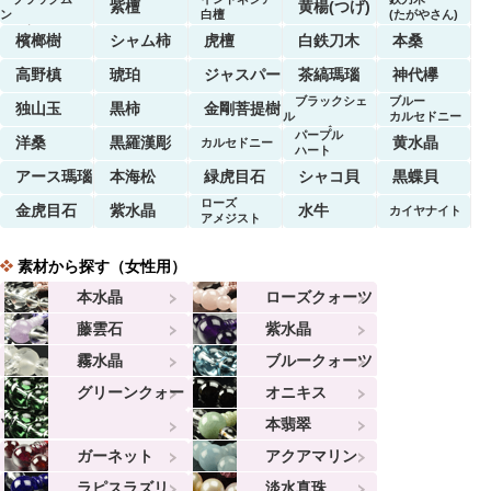
紫檀
黄楊(つげ)
ン
白檀
(たがやさん)
ストーン
檳榔樹
シャム柿
虎檀
白鉄刀木
本桑
高野槙
琥珀
ジャスパー
茶縞瑪瑙
神代欅
ブラックシェ
ブルー
独山玉
黒柿
金剛菩提樹
ル
カルセドニー
マーブル
パープル
洋桑
黒羅漢彫
黄水晶
カルセドニー
ハート
アース瑪瑙
本海松
緑虎目石
シャコ貝
黒蝶貝
ローズ
金虎目石
紫水晶
水牛
カイヤナイト
アメジスト
素材から探す（女性用）
本水晶
ローズクォーツ
藤雲石
紫水晶
霧水晶
ブルークォーツ
グリーンクォー
オニキス
ツ
本翡翠
ガーネット
アクアマリン
ラピスラズリ
淡水真珠