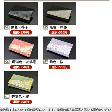
※数珠１本につき１個の割引になります。※柄の出方は写真と異なる場合がござい