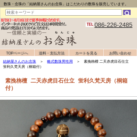
数珠・念珠の「結納屋さんのお念珠」はこだわりの数珠を販売しています。
086-226-2485
TOPページへ
送料・支払方法
カートを見る
お問い合わせ
結納屋さんのお念珠
＞
略式数珠男性用
＞ 素挽栴檀 二天赤虎目石仕立
蛍利久梵天房（桐箱付）
素挽栴檀 二天赤虎目石仕立 蛍利久梵天房（桐箱
付）