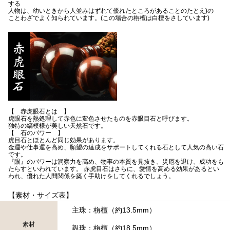
する
人物は、幼いときから人並みはずれて優れたところがあることのたとえ)の
ことわざでよく知られています。(この場合の栴檀は白檀をさしています)
【 赤虎眼石とは 】
虎眼石を熱処理して赤色に変色させたものを赤眼目石と呼びます。
独特の縞模様が美しい天然石です。
【 石のパワー 】
虎目石とほとんど同じ効果があります。
金運や仕事運を高め、願望の達成をサポートしてくれる石として人気の高い石
です。
『眼』のパワーは洞察力を高め、物事の本質を見抜き、災厄を退け、成功をも
たらすといわれています。 赤虎目石はさらに、愛情を高める効果があるとい
われ、優れた人間関係を築く手助けをしてくれるでしょう。
【素材・サイズ表】
主珠：栴檀（約13.5mm）
素材
親珠：栴檀（約18.5mm）