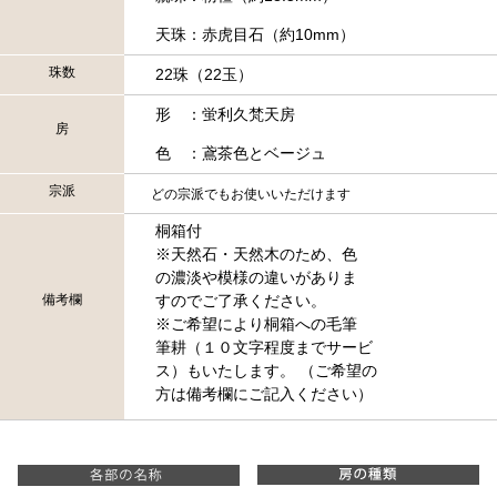
天珠：赤虎目石（約10mm）
珠数
22珠（22玉）
形 ：蛍利久梵天房
房
色 ：鳶茶色とベージュ
宗派
どの宗派でもお使いいただけます
桐箱付
※天然石・天然木のため、色
の濃淡や模様の違いがありま
備考欄
すのでご了承ください。
※ご希望により桐箱への毛筆
筆耕（１０文字程度までサービ
ス）もいたします。 （ご希望の
方は備考欄にご記入ください）