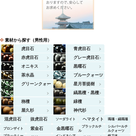
素材から探す（男性用）
虎目石
青虎目石
赤虎目石
グレー虎目石
オニキス
黒曜石
茶水晶
ブルークォーツ
グリーンクォー
星月菩提樹
ツ
縞黒檀・黒檀
栴檀
緑檀
屋久杉
神代杉
混虎目石
抜虎目石
ヘマタイト
ソーダライト
瑪瑙・縞瑪瑙
ブラックルチ
シルバールチ
紫金石
金黒曜石
ブロンザイト
ル
ルクォーツ
クォーツ
ブラックムー
インドネシア
鉄刀木