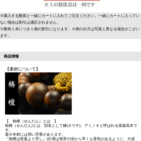
※購入する数珠と一緒にカートに入れてご注文ください。一緒にカートに入ってい
ない場合は割引は適応されません。
※数珠１本につき１個の割引になります。※柄の出方は写真と異なる場合がござい
ます。
商品情報
【素材について】
【 栴檀（せんだん）とは 】
栴檀（せんだん)とは、別名として楝(オウチ)、アミノキと呼ばれる落葉高木で
す。
葉や木材には弱い芳香があります。
『栴檀は双葉より芳し』(白壇は発芽の頃から早くも香気があるように、大成