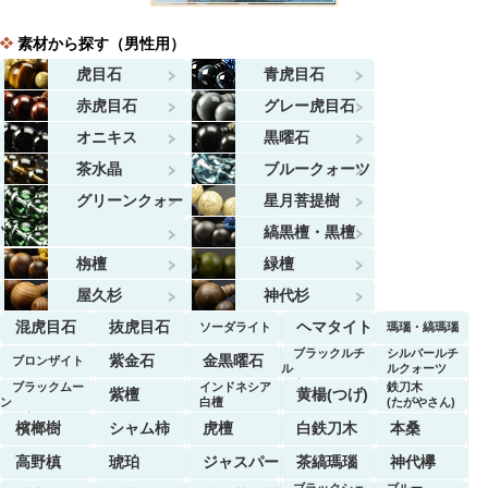
素材から探す（男性用）
虎目石
青虎目石
赤虎目石
グレー虎目石
オニキス
黒曜石
茶水晶
ブルークォーツ
グリーンクォー
星月菩提樹
ツ
縞黒檀・黒檀
栴檀
緑檀
屋久杉
神代杉
混虎目石
抜虎目石
ヘマタイト
ソーダライト
瑪瑙・縞瑪瑙
ブラックルチ
シルバールチ
紫金石
金黒曜石
ブロンザイト
ル
ルクォーツ
クォーツ
ブラックムー
インドネシア
鉄刀木
紫檀
黄楊(つげ)
ン
白檀
(たがやさん)
ストーン
檳榔樹
シャム柿
虎檀
白鉄刀木
本桑
高野槙
琥珀
ジャスパー
茶縞瑪瑙
神代欅
ブラックシェ
ブルー