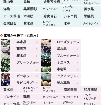
独山玉
黒柿
金剛菩提樹
ル
カルセドニー
マーブル
パープル
洋桑
黒羅漢彫
黄水晶
カルセドニー
ハート
アース瑪瑙
本海松
緑虎目石
シャコ貝
黒蝶貝
ローズ
金虎目石
紫水晶
水牛
カイヤナイト
アメジスト
素材から探す（女性用）
本水晶
ローズクォーツ
藤雲石
紫水晶
霧水晶
ブルークォーツ
グリーンクォー
オニキス
ツ
本翡翠
ガーネット
アクアマリン
ラピスラズリ
淡水真珠
ストロベリー
ローズ
黄水晶
南米翡翠
印度翡翠
クォーツ
アメジスト
ピンク
プレナイト
瑪瑙
カルセドニー
ラブラドライ
エビゾード
ラベンダー
ミルキー
グリーン
ト
カラー水晶
グァバクォー