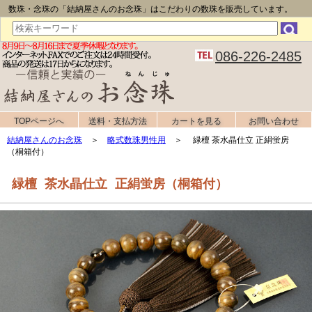
数珠・念珠の「結納屋さんのお念珠」はこだわりの数珠を販売しています。
086-226-2485
TOPページへ
送料・支払方法
カートを見る
お問い合わせ
結納屋さんのお念珠
＞
略式数珠男性用
＞ 緑檀 茶水晶仕立 正絹蛍房
（桐箱付）
緑檀 茶水晶仕立 正絹蛍房（桐箱付）