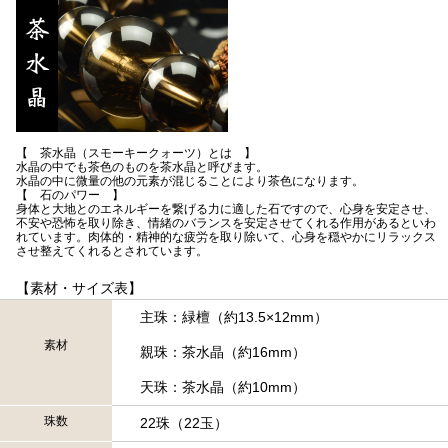
【 茶水晶（スモーキークォーツ）とは 】
水晶の中でも茶色のものを茶水晶と呼びます。
水晶の中に微量の他の元素が混じることにより茶色になります。
【 石のパワー 】
身体と大地とのエネルギーを繋げる力に適した石ですので、心身を安定させ、
不安や恐怖を取り除き、情緒のバランスを安定させてくれる作用があるといわ
れています。肉体的・精神的な疲労を取り除いて、心身を穏やかにリラックス
させ整えてくれるとされています。
【素材・サイズ表】
主珠：緑檀（約13.5×12mm）
素材
親珠：茶水晶（約16mm）
天珠：茶水晶（約10mm）
珠数
22珠（22玉）