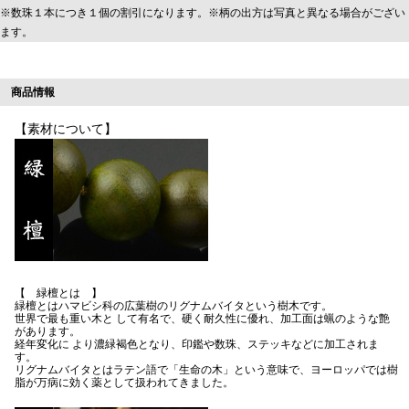
※数珠１本につき１個の割引になります。※柄の出方は写真と異なる場合がござい
ます。
商品情報
【素材について】
【 緑檀とは 】
緑檀とはハマビシ科の広葉樹のリグナムバイタという樹木です。
世界で最も重い木と して有名で、硬く耐久性に優れ、加工面は蝋のような艶
があります。
経年変化に より濃緑褐色となり、印鑑や数珠、ステッキなどに加工されま
す。
リグナムバイタとはラテン語で「生命の木」という意味で、ヨーロッパでは樹
脂が万病に効く薬として扱われてきました。