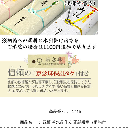
商品番号： f1745
商品名 ： 緑檀 茶水晶仕立 正絹蛍房（桐箱付）