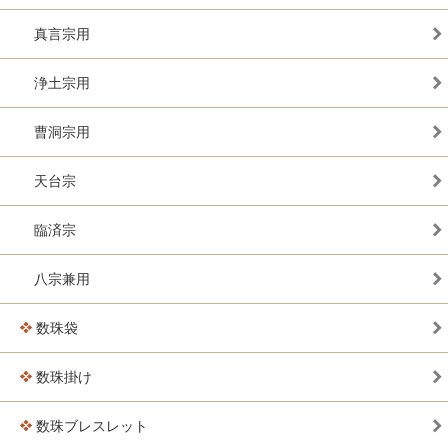
真言宗用
浄土宗用
曹洞宗用
天台宗
臨済宗
八宗兼用
数珠袋
数珠掛け
数珠ブレスレット