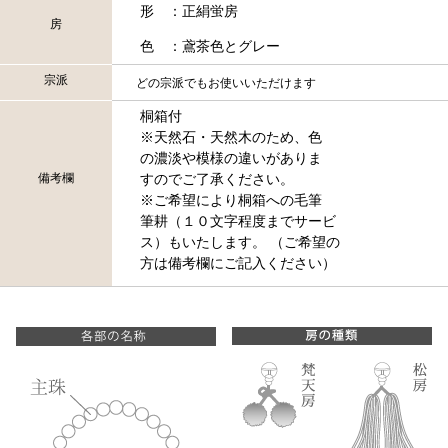
形 ：正絹蛍房
房
色 ：鳶茶色とグレー
宗派
どの宗派でもお使いいただけます
桐箱付
※天然石・天然木のため、色
の濃淡や模様の違いがありま
備考欄
すのでご了承ください。
※ご希望により桐箱への毛筆
筆耕（１０文字程度までサービ
ス）もいたします。 （ご希望の
方は備考欄にご記入ください）