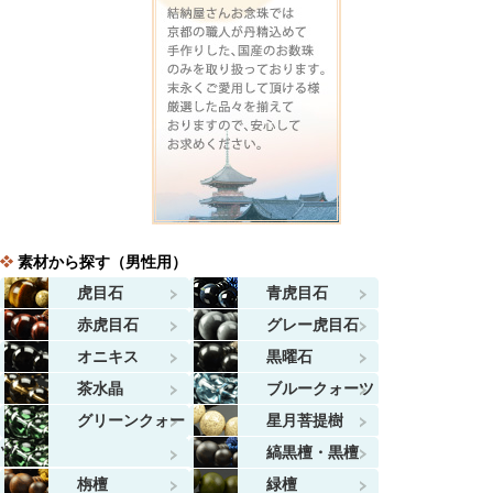
素材から探す（男性用）
虎目石
青虎目石
赤虎目石
グレー虎目石
オニキス
黒曜石
茶水晶
ブルークォーツ
グリーンクォー
星月菩提樹
ツ
縞黒檀・黒檀
栴檀
緑檀