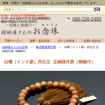
数珠・念珠の「結納屋さんのお念珠」はこだわりの数珠を販売しています。
086-226-2485
TOPページへ
送料・支払方法
カートを見る
お問い合わせ
結納屋さんのお念珠
＞
略式数珠男性用
＞ 白檀（インド産）共仕立 正
絹頭付房（桐箱付）
白檀（インド産）共仕立 正絹頭付房（桐箱付）