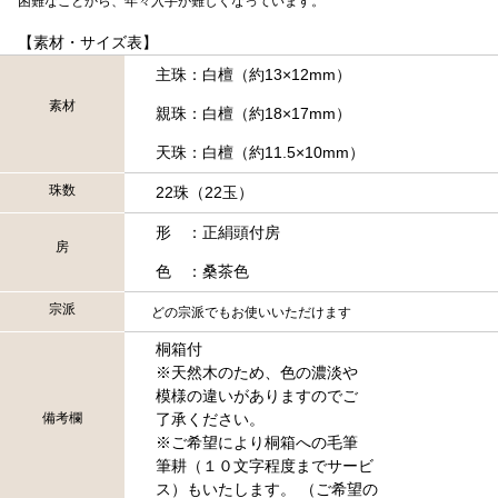
困難なことから、年々入手が難しくなっています。
【素材・サイズ表】
主珠：白檀（約13×12mm）
素材
親珠：白檀（約18×17mm）
天珠：白檀（約11.5×10mm）
珠数
22珠（22玉）
形 ：正絹頭付房
房
色 ：桑茶色
宗派
どの宗派でもお使いいただけます
桐箱付
※天然木のため、色の濃淡や
模様の違いがありますのでご
備考欄
了承ください。
※ご希望により桐箱への毛筆
筆耕（１０文字程度までサービ
ス）もいたします。 （ご希望の