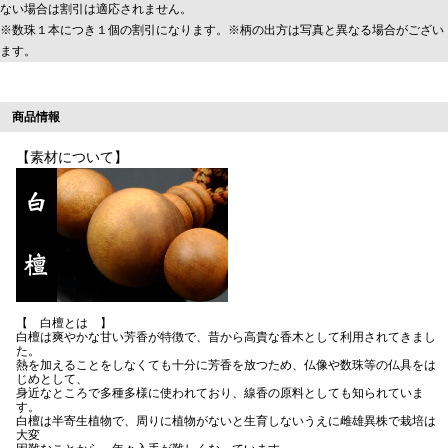
ない場合は割引は適応されません。
※数珠１本につき１個の割引になります。※柄の出方は写真と異なる場合がござい
ます。
商品情報
【素材について】
【 白檀とは 】
白檀は爽やかな甘い芳香が特徴で、昔から高貴な香木として利用されてきまし
た。
熱を加えることをしなくても十分に芳香を放つため、仏像や数珠等の仏具をは
じめとして、
身近なところで多種多様に使われており、線香の原料としても知られていま
す。
白檀は半寄生植物で、周りに植物がないと生育しないうえに雌雄異株で栽培は
大変