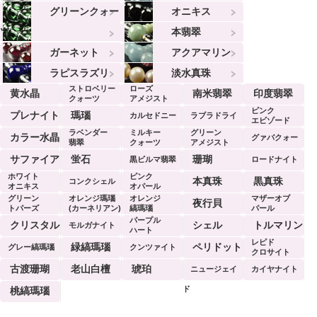
グリーンクォー
オニキス
ツ
本翡翠
ガーネット
アクアマリン
ラピスラズリ
淡水真珠
ストロベリー
ローズ
黄水晶
南米翡翠
印度翡翠
クォーツ
アメジスト
ピンク
プレナイト
瑪瑙
カルセドニー
ラブラドライ
エビゾード
ラベンダー
ミルキー
グリーン
ト
カラー水晶
グァバクォー
翡翠
クォーツ
アメジスト
ツ
サファイア
蛍石
珊瑚
黒ビルマ翡翠
ロードナイト
ホワイト
ピンク
本真珠
黒真珠
コンクシェル
オニキス
オパール
グリーン
オレンジ瑪瑙
オレンジ
マザーオブ
夜行貝
トパーズ
(カーネリアン)
縞瑪瑙
パール
パープル
クリスタル
シェル
トルマリン
モルガナイト
ハート
レピド
緑縞瑪瑙
ペリドット
グレー縞瑪瑙
クンツァイト
クロサイト
古渡珊瑚
老山白檀
琥珀
ニュージェイ
カイヤナイト
ド
桃縞瑪瑙