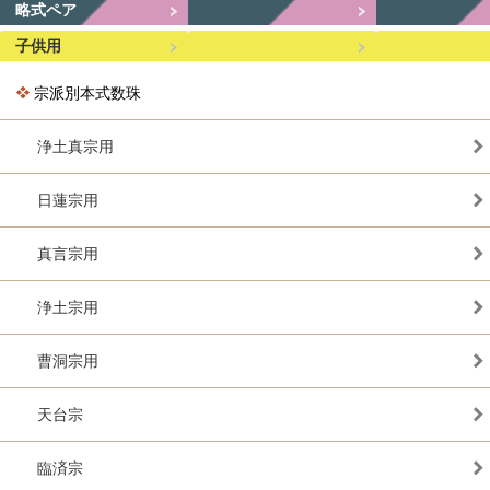
略式ペア
子供用
宗派別本式数珠
浄土真宗用
日蓮宗用
真言宗用
浄土宗用
曹洞宗用
天台宗
臨済宗