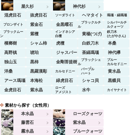
屋久杉
神代杉
混虎目石
抜虎目石
ヘマタイト
ソーダライト
瑪瑙・縞瑪瑙
ブラックルチ
シルバールチ
紫金石
金黒曜石
ブロンザイト
ル
ルクォーツ
クォーツ
ブラックムー
インドネシア
鉄刀木
紫檀
黄楊(つげ)
ン
白檀
(たがやさん)
ストーン
檳榔樹
シャム柿
虎檀
白鉄刀木
本桑
高野槙
琥珀
ジャスパー
茶縞瑪瑙
神代欅
ブラックシェ
ブルー
独山玉
黒柿
金剛菩提樹
ル
カルセドニー
マーブル
パープル
洋桑
黒羅漢彫
黄水晶
カルセドニー
ハート
アース瑪瑙
本海松
緑虎目石
シャコ貝
黒蝶貝
ローズ
金虎目石
紫水晶
水牛
カイヤナイト
アメジスト
素材から探す（女性用）
本水晶
ローズクォーツ
藤雲石
紫水晶
霧水晶
ブルークォーツ