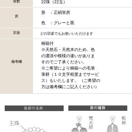
珠数
22珠（22玉）
形 ：正絹蛍房
房
色 ：グレーと黒
宗派
どの宗派でもお使いいただけます
桐箱付
※天然石・天然木のため、色
の濃淡や模様の違いがありま
備考欄
すのでご了承ください。
※ご希望により桐箱への毛筆
筆耕（１０文字程度までサービ
ス）もいたします。 （ご希望の
方は備考欄にご記入ください）