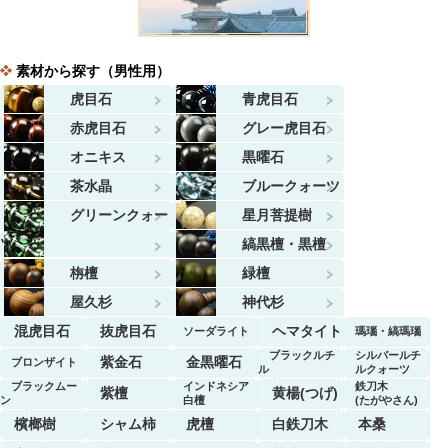
素材から探す（男性用）
虎目石
青虎目石
赤虎目石
グレー虎目石
オニキス
黒曜石
茶水晶
ブルークォーツ
グリーンクォー
星月菩提樹
ツ
縞黒檀・黒檀
栴檀
緑檀
屋久杉
神代杉
混虎目石
抜虎目石
ヘマタイト
ソーダライト
瑪瑙・縞瑪瑙
ブラックルチ
シルバールチ
紫金石
金黒曜石
ブロンザイト
ル
ルクォーツ
クォーツ
ブラックムー
インドネシア
鉄刀木
紫檀
黄楊(つげ)
ン
白檀
(たがやさん)
ストーン
檳榔樹
シャム柿
虎檀
白鉄刀木
本桑