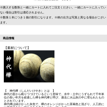
※購入する数珠と一緒にカートに入れてご注文ください。一緒にカートに入ってい
ない場合は割引は適応されません。
※数珠１本につき１個の割引になります。※柄の出方は写真と異なる場合がござい
ます。
商品情報
【素材について】
【 神代欅（しんだいけやき）とは 】
神代の昔から眠りつづけているという意味で、水中・土中にうずもれて千年単
位の長い年月を経過した欅を神代欅と呼び、過去に火山灰の中に埋もれたもの
とされています。
神代欅は緑がかった灰色で、欅のオレンジがかった茶褐色と混ざり、人工的に