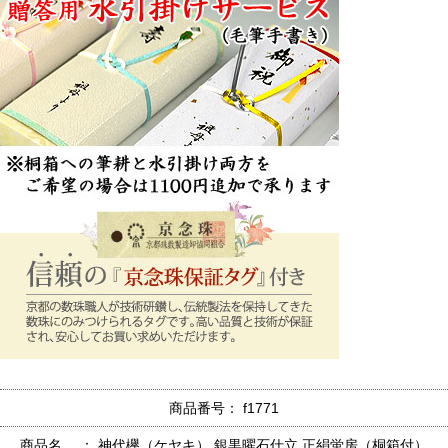
商品番号： f1771
商品名 ： 神代欅（ケヤキ） 銀黒曜石仕立 正絹蛍房（桐箱付）