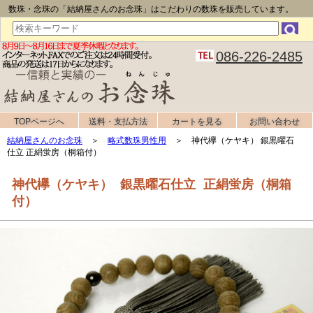
数珠・念珠の「結納屋さんのお念珠」はこだわりの数珠を販売しています。
086-226-2485
TOPページへ
送料・支払方法
カートを見る
お問い合わせ
結納屋さんのお念珠
＞
略式数珠男性用
＞ 神代欅（ケヤキ） 銀黒曜石
仕立 正絹蛍房（桐箱付）
神代欅（ケヤキ） 銀黒曜石仕立 正絹蛍房（桐箱
付）