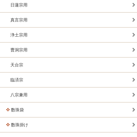
日蓮宗用
真言宗用
浄土宗用
曹洞宗用
天台宗
臨済宗
八宗兼用
数珠袋
数珠掛け