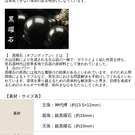
は表現できない深みのある色合いになっています。
【 黒曜石（オブシディアン）とは 】
火山活動により生成される火山岩の一種で、ガラスとよく似た性質を持ち、
世石器時代は世界各地で石器の原材料として使われていました。
【 石のパワー 】
黒曜石の黒色には強力な魔除けの効果があるといわれています。そのため人間
関係によるトラブルなど、実生活における問題解決を手助けしてくれるといわ
れています。逆境を乗り越えるための具体的な解決策へと導き、目標を達成す
るためのエネルギーや希望、前向きな心をもたらしてくれます。
【素材・サイズ表】
主珠：神代欅（約13.5×12mm）
素材
親珠：銀黒曜石（約16mm）
天珠：銀黒曜石（約10mm）