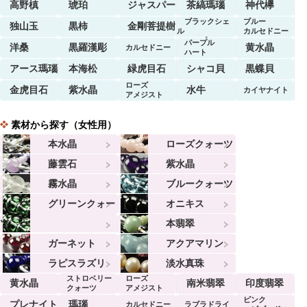
高野槙
琥珀
ジャスパー
茶縞瑪瑙
神代欅
ブラックシェ
ブルー
独山玉
黒柿
金剛菩提樹
ル
カルセドニー
マーブル
パープル
洋桑
黒羅漢彫
黄水晶
カルセドニー
ハート
アース瑪瑙
本海松
緑虎目石
シャコ貝
黒蝶貝
ローズ
金虎目石
紫水晶
水牛
カイヤナイト
アメジスト
素材から探す（女性用）
本水晶
ローズクォーツ
藤雲石
紫水晶
霧水晶
ブルークォーツ
グリーンクォー
オニキス
ツ
本翡翠
ガーネット
アクアマリン
ラピスラズリ
淡水真珠
ストロベリー
ローズ
黄水晶
南米翡翠
印度翡翠
クォーツ
アメジスト
ピンク
プレナイト
瑪瑙
カルセドニー
ラブラドライ