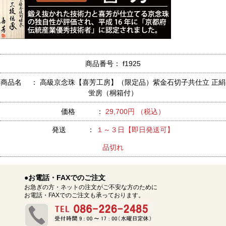
商品番号： f1925
商品名 ： 高級京念珠【喜芳工房】（限定品）紫金石切子共仕立 正絹
蛍房（桐箱付）
価格 ：
29,700円 （税込）
発送 ：
１～３日【即日発送可】
品切れ
●お電話・FAXでのご注文
お急ぎの方・ネットの注文がご不安な方のために
お電話・FAXでのご注文も承っております。