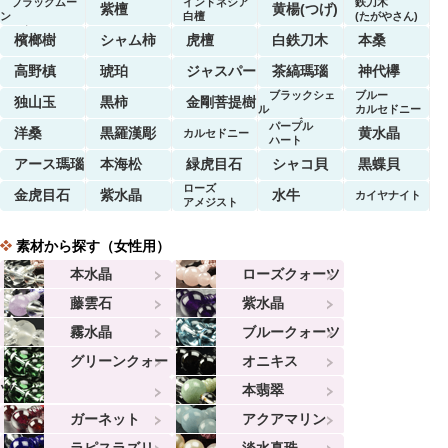
ブラックムー
インドネシア
鉄刀木
紫檀
黄楊(つげ)
ン
白檀
(たがやさん)
ストーン
檳榔樹
シャム柿
虎檀
白鉄刀木
本桑
高野槙
琥珀
ジャスパー
茶縞瑪瑙
神代欅
ブラックシェ
ブルー
独山玉
黒柿
金剛菩提樹
ル
カルセドニー
マーブル
パープル
洋桑
黒羅漢彫
黄水晶
カルセドニー
ハート
アース瑪瑙
本海松
緑虎目石
シャコ貝
黒蝶貝
ローズ
金虎目石
紫水晶
水牛
カイヤナイト
アメジスト
素材から探す（女性用）
本水晶
ローズクォーツ
藤雲石
紫水晶
霧水晶
ブルークォーツ
グリーンクォー
オニキス
ツ
本翡翠
ガーネット
アクアマリン
ラピスラズリ
淡水真珠