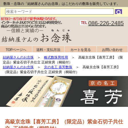
数珠・念珠の「結納屋さんのお念珠」はこだわりの数珠を販売しています。
086-226-2485
TOPページへ
送料・支払方法
カートを見る
お問い合わせ
結納屋さんのお念珠
＞
略式数珠男性用
＞ 高級京念珠【喜芳工房】（限
定品）紫金石切子共仕立 正絹蛍房（桐箱付）
結納屋さんのお念珠
＞
京の名工 喜芳数珠
＞ 高級京念珠【喜芳工房】
（限定品）紫金石切子共仕立 正絹蛍房（桐箱付）
高級京念珠【喜芳工房】（限定品）紫金石切子共仕