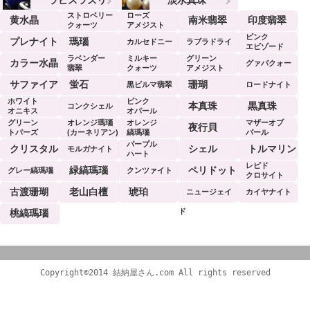
ストロベリー
ローズ
黄水晶
南米翡翠
印度翡翠
クォーツ
アメジスト
ピンク
プレナイト
瑪瑙
カルセドニー
ラブラドライ
エビゾード
ラベンダー
ミルキー
グリーン
ト
カラー水晶
グァバクォー
翡翠
クォーツ
アメジスト
ツ
サファイア
蛍石
珊瑚
黒ビルマ翡翠
ロードナイト
ホワイト
ピンク
本真珠
黒真珠
コンクシェル
オニキス
オパール
グリーン
オレンジ瑪瑙
オレンジ
マザーオブ
夜行貝
トパーズ
(カーネリアン)
縞瑪瑙
パール
パープル
クリスタル
シェル
トルマリン
モルガナイト
ハート
レピド
緑縞瑪瑙
ペリドット
グレー縞瑪瑙
クンツァイト
クロサイト
古渡珊瑚
老山白檀
琥珀
ニュージェイ
カイヤナイト
ド
桃縞瑪瑙
Copyright©2014 結納屋さん.com All rights reserved