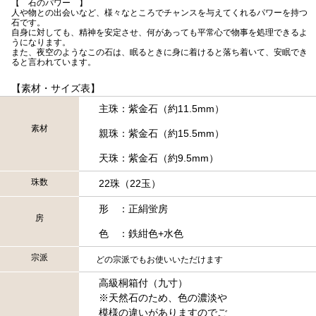
【 石のパワー 】
人や物との出会いなど、様々なところでチャンスを与えてくれるパワーを持つ
石です。
自身に対しても、精神を安定させ、何があっても平常心で物事を処理できるよ
うになります。
また、夜空のようなこの石は、眠るときに身に着けると落ち着いて、安眠でき
ると言われています。
【素材・サイズ表】
主珠：紫金石（約11.5mm）
素材
親珠：紫金石（約15.5mm）
天珠：紫金石（約9.5mm）
珠数
22珠（22玉）
形 ：正絹蛍房
房
色 ：鉄紺色+水色
宗派
どの宗派でもお使いいただけます
高級桐箱付（九寸）
※天然石のため、色の濃淡や
模様の違いがありますのでご