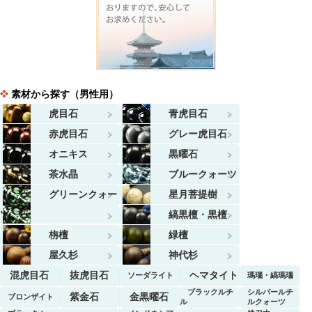
素材から探す（男性用）
虎目石
青虎目石
赤虎目石
グレー虎目石
オニキス
黒曜石
茶水晶
ブルークォーツ
グリーンクォー
星月菩提樹
ツ
縞黒檀・黒檀
栴檀
緑檀
屋久杉
神代杉
混虎目石
抜虎目石
ヘマタイト
ソーダライト
瑪瑙・縞瑪瑙
ブラックルチ
シルバールチ
紫金石
金黒曜石
ブロンザイト
ル
ルクォーツ
クォーツ