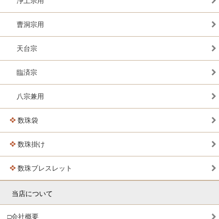
浄土宗用
曹洞宗用
天台宗
臨済宗
八宗兼用
数珠袋
数珠掛け
数珠ブレスレット
当店について
□会社概要