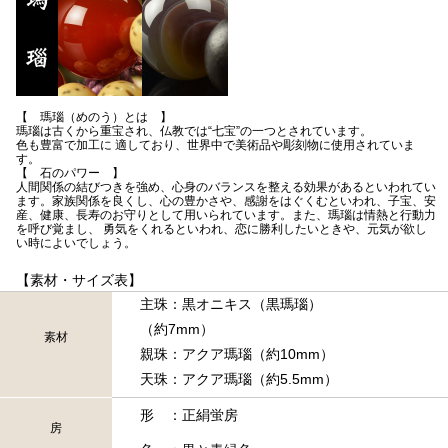
【 瑪瑙（めのう）とは 】
瑪瑙は古くから重宝され、仏教では“七宝”の一つとされています。
色も豊富で加工に 適しており、世界中で美術品や彫刻物に使用されていま
す。
【 石のパワー 】
人間関係の結びつきを強め、心身のバランスを整える効果があるといわれてい
ます。家族関係を良くし、心の豊かさや、感謝をはぐくむといわれ、子宝、安
産、健康、長寿のお守りとして用いられています。また、瑪瑙は情熱と行動力
を呼び覚まし、 勇気をくれるといわれ、恋に勝利したいときや、元気が欲し
い時によいでしょう。
【素材・サイズ表】
主珠：黒オニキス（黒瑪瑙）
（約7mm）
素材
親珠：アクア瑪瑙（約10mm）
天珠：アクア瑪瑙（約5.5mm）
形 ：正絹蛍房
房