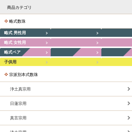
商品カテゴリ
略式数珠
略式 男性用
略式 女性用
略式ペア
子供用
宗派別本式数珠
浄土真宗用
日蓮宗用
真言宗用