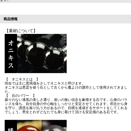
商品情報
【素材について】
【 オニキスとは 】
現在では主に黒瑪瑙をさしてオニキスと呼びます。
オニキスは悪霊を祓う石として古くから魔よけの護符として使用されてきまし
た。
【 石のパワー 】
曇りのない漆黒の美しさ通り、迷いの無い信念を象徴する石です。心身のバラ
ンスを保ち、自分自身の中心軸をしっかりと安定させてくれます。邪念から身
を守り、誘惑を振り払う力があるので、目標を達成するサポートをしてくれる
でしょう。男女とわずどなたでも身に着けて頂ける安定感のある石です。