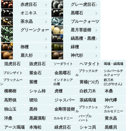
赤虎目石
グレー虎目石
オニキス
黒曜石
茶水晶
ブルークォーツ
グリーンクォー
星月菩提樹
ツ
縞黒檀・黒檀
栴檀
緑檀
屋久杉
神代杉
混虎目石
抜虎目石
ヘマタイト
ソーダライト
瑪瑙・縞瑪瑙
ブラックルチ
シルバールチ
紫金石
金黒曜石
ブロンザイト
ル
ルクォーツ
クォーツ
ブラックムー
インドネシア
鉄刀木
紫檀
黄楊(つげ)
ン
白檀
(たがやさん)
ストーン
檳榔樹
シャム柿
虎檀
白鉄刀木
本桑
高野槙
琥珀
ジャスパー
茶縞瑪瑙
神代欅
ブラックシェ
ブルー
独山玉
黒柿
金剛菩提樹
ル
カルセドニー
マーブル
パープル
洋桑
黒羅漢彫
黄水晶
カルセドニー
ハート
アース瑪瑙
本海松
緑虎目石
シャコ貝
黒蝶貝