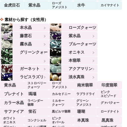
ローズ
金虎目石
紫水晶
水牛
カイヤナイト
アメジスト
素材から探す（女性用）
本水晶
ローズクォーツ
藤雲石
紫水晶
霧水晶
ブルークォーツ
グリーンクォー
オニキス
ツ
本翡翠
ガーネット
アクアマリン
ラピスラズリ
淡水真珠
ストロベリー
ローズ
黄水晶
南米翡翠
印度翡翠
クォーツ
アメジスト
ピンク
プレナイト
瑪瑙
カルセドニー
ラブラドライ
エビゾード
ラベンダー
ミルキー
グリーン
ト
カラー水晶
グァバクォー
翡翠
クォーツ
アメジスト
ツ
サファイア
蛍石
珊瑚
黒ビルマ翡翠
ロードナイト
ホワイト
ピンク
本真珠
黒真珠
コンクシェル
オニキス
オパール
グリーン
オレンジ瑪瑙
オレンジ
マザーオブ