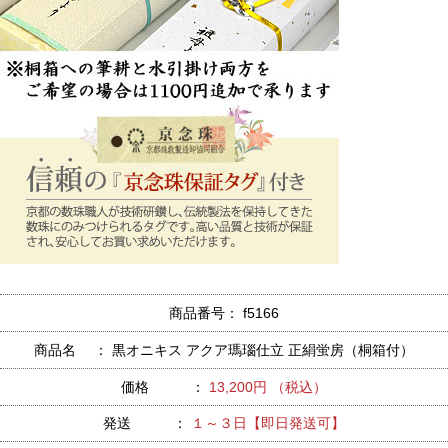
商品番号： f5166
商品名 ： 黒オニキス アクア瑪瑙仕立 正絹蛍房（桐箱付）
価格 ：
13,200円 （税込）
発送 ：
１～３日【即日発送可】