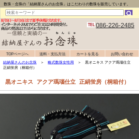
数珠・念珠の「結納屋さんのお念珠」はこだわりの数珠を販売しています。
086-226-2485
TOPページへ
送料・支払方法
カートを見る
お問い合わせ
結納屋さんのお念珠
＞
略式数珠女性用
＞ 黒オニキス アクア瑪瑙仕立
正絹蛍房（桐箱付）
黒オニキス アクア瑪瑙仕立 正絹蛍房（桐箱付）