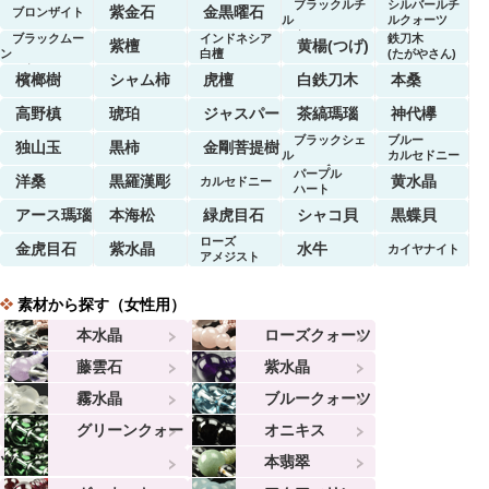
ブラックルチ
シルバールチ
紫金石
金黒曜石
ブロンザイト
ル
ルクォーツ
クォーツ
ブラックムー
インドネシア
鉄刀木
紫檀
黄楊(つげ)
ン
白檀
(たがやさん)
ストーン
檳榔樹
シャム柿
虎檀
白鉄刀木
本桑
高野槙
琥珀
ジャスパー
茶縞瑪瑙
神代欅
ブラックシェ
ブルー
独山玉
黒柿
金剛菩提樹
ル
カルセドニー
マーブル
パープル
洋桑
黒羅漢彫
黄水晶
カルセドニー
ハート
アース瑪瑙
本海松
緑虎目石
シャコ貝
黒蝶貝
ローズ
金虎目石
紫水晶
水牛
カイヤナイト
アメジスト
素材から探す（女性用）
本水晶
ローズクォーツ
藤雲石
紫水晶
霧水晶
ブルークォーツ
グリーンクォー
オニキス
ツ
本翡翠