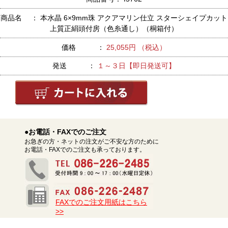
商品名 ： 本水晶 6×9mm珠 アクアマリン仕立 スターシェイプカット
上質正絹頭付房（色糸通し）（桐箱付）
価格 ：
25,055円 （税込）
発送 ：
１～３日【即日発送可】
●お電話・FAXでのご注文
お急ぎの方・ネットの注文がご不安な方のために
お電話・FAXでのご注文も承っております。
FAXでのご注文用紙はこちら
>>