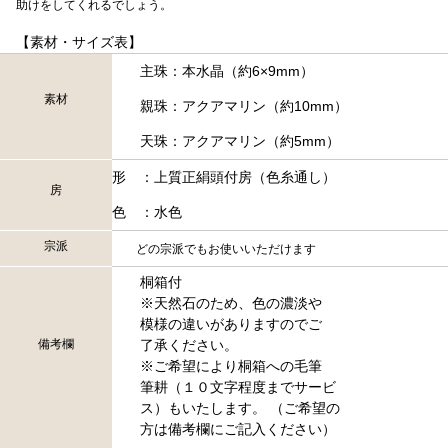
助けをしてくれるでしょう。
【素材・サイズ表】
主珠：本水晶（約6×9mm）
素材
親珠：アクアマリン（約10mm）
天珠：アクアマリン（約5mm）
形 ：上質正絹頭付房（色糸通し）
房
色 ：水色
宗派
どの宗派でもお使いいただけます
桐箱付
※天然石のため、色の濃淡や
模様の違いがありますのでご
備考欄
了承ください。
※ご希望により桐箱への毛筆
筆耕（１０文字程度までサービ
ス）もいたします。 （ご希望の
方は備考欄にご記入ください）