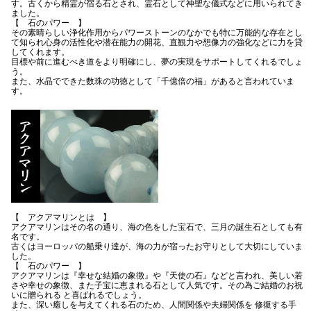
す。古くから精霊が宿る石とされ、霊石として神聖な儀式などに用いられてき
ました。
【 石のパワー 】
その素晴らしい浄化作用からパワーストーンのなかでも特に万能的な存在とし
て知られ心身の活性化や潜在能力の開花、直観力や想像力の強化などに力を貸
してくれます。
目標や前に進むべき道をより明確にし、夢の実現をサポートしてくれるでしょ
う。
また、水晶でできた数珠の功徳として「千億倍の福」があると言われていま
す。
【 アクアマリンとは 】
アクアマリンはその名の通り、海の色をした宝石で、三月の誕生石としても有
名です。
古くはヨーロッパの船乗り達が、海の力が宿ったお守りとして大切にしていま
した。
【 石のパワー 】
アクアマリンは『幸せな結婚の象徴』や『天使の石』などと言われ、美しい若
さや幸せの象徴、また子宝に恵まれる石として人気です。その為ご結婚のお祝
いに贈られる と喜ばれるでしょう。
また、深い癒しを与えてくれる石のため、人間関係や夫婦関係を 修復する手