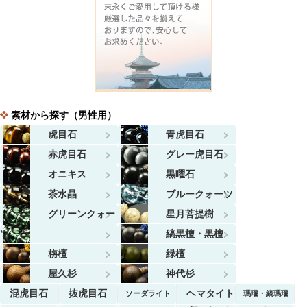
素材から探す（男性用）
虎目石
青虎目石
赤虎目石
グレー虎目石
オニキス
黒曜石
茶水晶
ブルークォーツ
グリーンクォー
星月菩提樹
ツ
縞黒檀・黒檀
栴檀
緑檀
屋久杉
神代杉
混虎目石
抜虎目石
ヘマタイト
ソーダライト
瑪瑙・縞瑪瑙