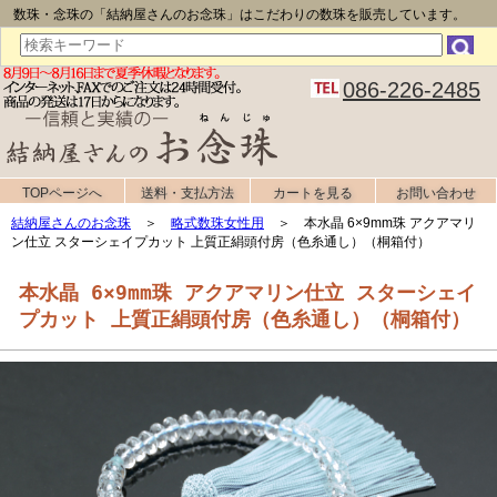
数珠・念珠の「結納屋さんのお念珠」はこだわりの数珠を販売しています。
086-226-2485
TOPページへ
送料・支払方法
カートを見る
お問い合わせ
結納屋さんのお念珠
＞
略式数珠女性用
＞ 本水晶 6×9mm珠 アクアマリ
ン仕立 スターシェイプカット 上質正絹頭付房（色糸通し）（桐箱付）
本水晶 6×9mm珠 アクアマリン仕立 スターシェイ
プカット 上質正絹頭付房（色糸通し）（桐箱付）