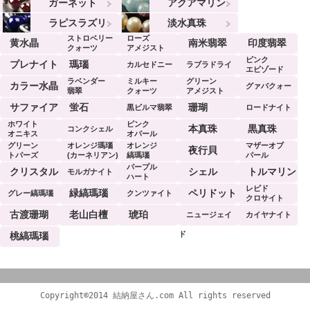
ガーネット
アクアマリン
ラピスラズリ
淡水真珠
ストロベリー
ローズ
黄水晶
南米翡翠
印度翡翠
クォーツ
アメジスト
ピンク
プレナイト
瑪瑙
カルセドニー
ラブラドライ
エビゾード
ラベンダー
ミルキー
グリーン
ト
カラー水晶
グァバクォー
翡翠
クォーツ
アメジスト
ツ
サファイア
蛍石
珊瑚
黒ビルマ翡翠
ロードナイト
ホワイト
ピンク
本真珠
黒真珠
コンクシェル
オニキス
オパール
グリーン
オレンジ瑪瑙
オレンジ
マザーオブ
夜行貝
トパーズ
(カーネリアン)
縞瑪瑙
パール
パープル
クリスタル
シェル
トルマリン
モルガナイト
ハート
レピド
緑縞瑪瑙
ペリドット
グレー縞瑪瑙
クンツァイト
クロサイト
古渡珊瑚
老山白檀
琥珀
ニュージェイ
カイヤナイト
ド
桃縞瑪瑙
Copyright©2014 結納屋さん.com All rights reserved