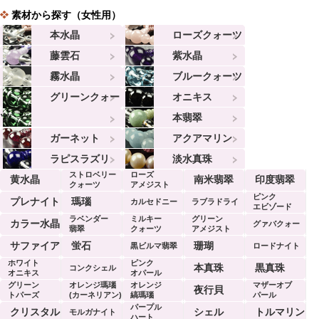
素材から探す（女性用）
本水晶
ローズクォーツ
藤雲石
紫水晶
霧水晶
ブルークォーツ
グリーンクォー
オニキス
ツ
本翡翠
ガーネット
アクアマリン
ラピスラズリ
淡水真珠
ストロベリー
ローズ
黄水晶
南米翡翠
印度翡翠
クォーツ
アメジスト
ピンク
プレナイト
瑪瑙
カルセドニー
ラブラドライ
エビゾード
ラベンダー
ミルキー
グリーン
ト
カラー水晶
グァバクォー
翡翠
クォーツ
アメジスト
ツ
サファイア
蛍石
珊瑚
黒ビルマ翡翠
ロードナイト
ホワイト
ピンク
本真珠
黒真珠
コンクシェル
オニキス
オパール
グリーン
オレンジ瑪瑙
オレンジ
マザーオブ
夜行貝
トパーズ
(カーネリアン)
縞瑪瑙
パール
パープル
クリスタル
シェル
トルマリン
モルガナイト
ハート