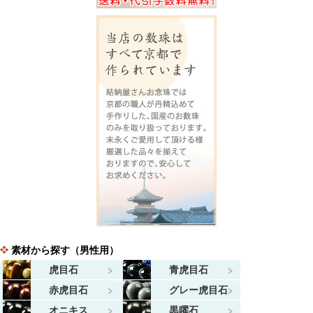
素材から探す（男性用）
虎目石
青虎目石
赤虎目石
グレー虎目石
オニキス
黒曜石