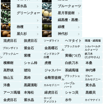
茶水晶
ブルークォーツ
グリーンクォー
星月菩提樹
ツ
縞黒檀・黒檀
栴檀
緑檀
屋久杉
神代杉
混虎目石
抜虎目石
ヘマタイト
ソーダライト
瑪瑙・縞瑪瑙
ブラックルチ
シルバールチ
紫金石
金黒曜石
ブロンザイト
ル
ルクォーツ
クォーツ
ブラックムー
インドネシア
鉄刀木
紫檀
黄楊(つげ)
ン
白檀
(たがやさん)
ストーン
檳榔樹
シャム柿
虎檀
白鉄刀木
本桑
高野槙
琥珀
ジャスパー
茶縞瑪瑙
神代欅
ブラックシェ
ブルー
独山玉
黒柿
金剛菩提樹
ル
カルセドニー
マーブル
パープル
洋桑
黒羅漢彫
黄水晶
カルセドニー
ハート
アース瑪瑙
本海松
緑虎目石
シャコ貝
黒蝶貝
ローズ
金虎目石
紫水晶
水牛
カイヤナイト
アメジスト