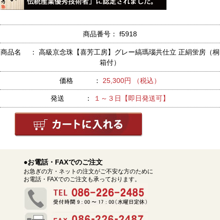
商品番号： f5918
商品名 ： 高級京念珠【喜芳工房】グレー縞瑪瑙共仕立 正絹蛍房（桐
箱付）
価格 ：
25,300円 （税込）
発送 ：
１～３日【即日発送可】
●お電話・FAXでのご注文
お急ぎの方・ネットの注文がご不安な方のために
お電話・FAXでのご注文も承っております。