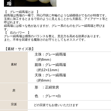
【 グレー縞瑪瑙とは 】
縞瑪瑙は瑪瑙の一種で、同心円状に年輪のような縞模様がでるのが特徴です。
玉状に加工するとまるで目のように見えることから天眼石、アイアゲート等と
呼ばれます。
縞瑪瑙には様々な色がありますが、グレー系のものをグレー縞瑪瑙と呼びま
す。
【 石のパワー 】
グレー縞瑪瑙は感情のバランスを整え、意志力を高める効果があります。
また、不幸を回避する魔除けのお守りとしてもオススメです。
【素材・サイズ表】
主珠：グレー縞瑪瑙
（約8mm）
素材
親珠：グレー縞瑪瑙
（約12×11mm）
天珠：グレー縞瑪瑙
（約6mm）
形 ：正絹蛍房
房
色 ：グレー+白
宗派
どの宗派でもお使いいただけます