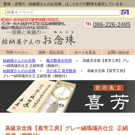
数珠・念珠の「結納屋さんのお念珠」はこだわりの数珠を販売しています。
086-226-2485
TOPページへ
送料・支払方法
カートを見る
お問い合わせ
結納屋さんのお念珠
＞
略式数珠女性用
＞ 高級京念珠【喜芳工房】グレ
ー縞瑪瑙共仕立 正絹蛍房（桐箱付）
結納屋さんのお念珠
＞
京の名工 喜芳数珠
＞ 高級京念珠【喜芳工房】
グレー縞瑪瑙共仕立 正絹蛍房（桐箱付）
高級京念珠【喜芳工房】グレー縞瑪瑙共仕立 正絹