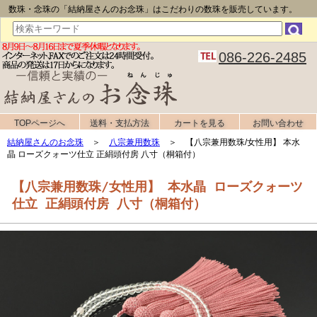
数珠・念珠の「結納屋さんのお念珠」はこだわりの数珠を販売しています。
086-226-2485
TOPページへ
送料・支払方法
カートを見る
お問い合わせ
結納屋さんのお念珠
＞
八宗兼用数珠
＞ 【八宗兼用数珠/女性用】 本水
晶 ローズクォーツ仕立 正絹頭付房 八寸（桐箱付）
【八宗兼用数珠/女性用】 本水晶 ローズクォーツ
仕立 正絹頭付房 八寸（桐箱付）