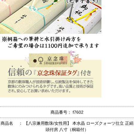
商品番号： f7602
商品名 ： 【八宗兼用数珠/女性用】 本水晶 ローズクォーツ仕立 正絹
頭付房 八寸（桐箱付）