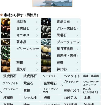
素材から探す（男性用）
虎目石
青虎目石
赤虎目石
グレー虎目石
オニキス
黒曜石
茶水晶
ブルークォーツ
グリーンクォー
星月菩提樹
ツ
縞黒檀・黒檀
栴檀
緑檀
屋久杉
神代杉
混虎目石
抜虎目石
ヘマタイト
ソーダライト
瑪瑙・縞瑪瑙
ブラックルチ
シルバールチ
紫金石
金黒曜石
ブロンザイト
ル
ルクォーツ
クォーツ
ブラックムー
インドネシア
鉄刀木
紫檀
黄楊(つげ)
ン
白檀
(たがやさん)
ストーン
檳榔樹
シャム柿
虎檀
白鉄刀木
本桑
高野槙
琥珀
ジャスパー
茶縞瑪瑙
神代欅