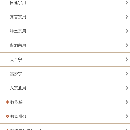
日蓮宗用
真言宗用
浄土宗用
曹洞宗用
天台宗
臨済宗
八宗兼用
数珠袋
数珠掛け