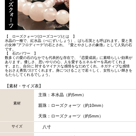
【 ローズクォーツ(ローズコーツ)とは 】
水晶の一種で、紅水晶（べにずいしょう）、ばら石英とも呼ばれます。愛と美
の女神 "アフロディーテ"の石とされ、『愛とやさしさの象徴』として人気の石
です。
【 石のパワー 】
数多くの愛の石のなかでも代表的な存在で、『恋愛成就』に素晴らしい効果が
ありま す。優しさ、思いやりの心、人を愛するエネルギーを高めてくれま
す。また、自分に 対するマイナスな感情をなだめてくれ、ネガティブな感情
をおさえ勇気づけてくれます。身につけることで若々しく、女性らしい輝きを
もたらしてくれるでしょう。
【素材・サイズ表】
主珠：本水晶（約5mm）
素材
親珠：ローズクォーツ（約10mm）
天珠：ローズクォーツ（約5mm）
サイズ
八寸