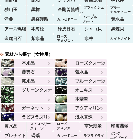
ブラックシェ
ブルー
独山玉
黒柿
金剛菩提樹
ル
カルセドニー
マーブル
パープル
洋桑
黒羅漢彫
黄水晶
カルセドニー
ハート
アース瑪瑙
本海松
緑虎目石
シャコ貝
黒蝶貝
ローズ
金虎目石
紫水晶
水牛
カイヤナイト
アメジスト
素材から探す（女性用）
本水晶
ローズクォーツ
藤雲石
紫水晶
霧水晶
ブルークォーツ
グリーンクォー
オニキス
ツ
本翡翠
ガーネット
アクアマリン
ラピスラズリ
淡水真珠
ストロベリー
ローズ
黄水晶
南米翡翠
印度翡翠
クォーツ
アメジスト
ピンク
プレナイト
瑪瑙
カルセドニー
ラブラドライ
エビゾード