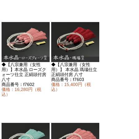
◆【
八宗兼用（女性
◆【
八宗兼用（女性
用）
】本水晶 ローズク
用）
】 本水晶 瑪瑙仕立
ォーツ仕立 正絹頭付房
正絹頭付房 八寸
八寸
商品番号：f7603
商品番号：f7602
価格：15,400円（税
価格：16,280円（税
込）
込）