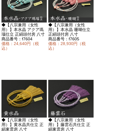
◆【
八宗兼用（女性
◆【
八宗兼用（女性
用）
】本水晶 アクア瑪
用）
】本水晶 珊瑚仕立
瑙仕立 正絹頭付房 八寸
正絹頭付房 八寸
商品番号：f7604
商品番号：f7605
価格：24,640円（税
価格：28,930円（税
込）
込）
◆【
八宗兼用（女性
◆【
八宗兼用（女性
用）
】黄水晶共仕立 正
用）
】藤雲石共仕立 正
絹東雲房 八寸
絹東雲房 八寸