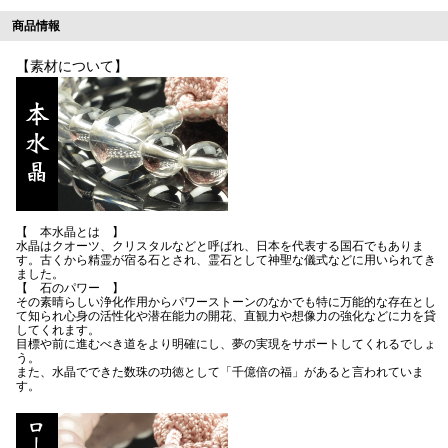
商品情報
【素材について】
【 本水晶とは 】
水晶はクオーツ、クリスタルなどと呼ばれ、日本を代表する国石でもありま
す。古くから精霊が宿る石とされ、霊石として神聖な儀式などに用いられてき
ました。
【 石のパワー 】
その素晴らしい浄化作用からパワーストーンのなかでも特に万能的な存在とし
て知られ心身の活性化や潜在能力の開花、直観力や想像力の強化などに力を貸
してくれます。
目標や前に進むべき道をより明確にし、夢の実現をサポートしてくれるでしょ
う。
また、水晶でできた数珠の功徳として「千億倍の福」があると言われていま
す。