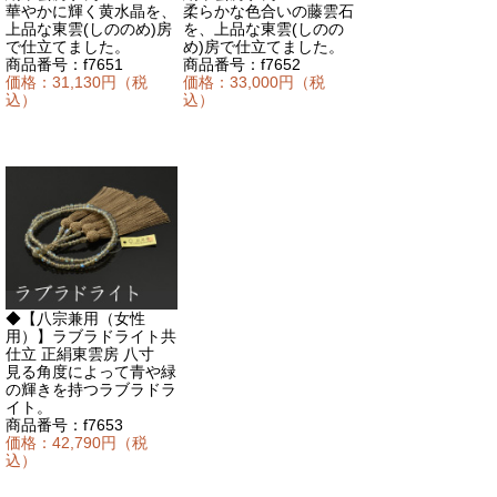
華やかに輝く黄水晶を、
柔らかな色合いの藤雲石
上品な東雲(しののめ)房
を、上品な東雲(しのの
で仕立てました。
め)房で仕立てました。
商品番号：f7651
商品番号：f7652
価格：31,130円（税
価格：33,000円（税
込）
込）
◆【
八宗兼用（女性
用）
】ラブラドライト共
仕立 正絹東雲房 八寸
見る角度によって青や緑
の輝きを持つラブラドラ
イト。
商品番号：f7653
価格：42,790円（税
込）