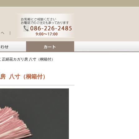
 正絹花カガリ房 八寸（桐箱付）
房 八寸（桐箱付）