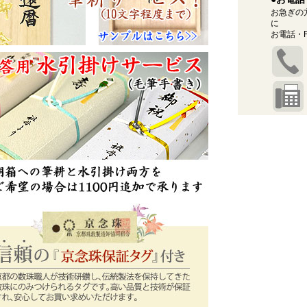
お急ぎの
に
お電話・