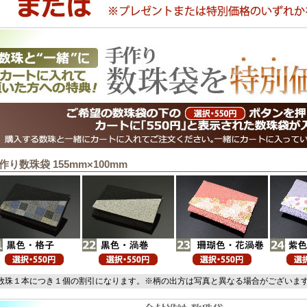
作り数珠袋 155mm×100mm
数珠１本につき１個の割引になります。※柄の出方は写真と異なる場合がございま