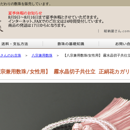
だわりの数珠を販売しています。
屋さんのお念珠
＞
八宗兼用数珠
＞ 【八宗兼用数珠/女性用】 霧水晶切子共仕立
宗兼用数珠/女性用】 霧水晶切子共仕立 正絹花カガリ