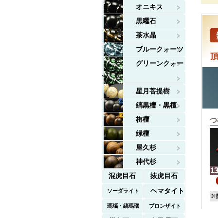
オニキス
黒曜石
茶水晶
ブルークォーツ
グリーンクォー
ツ
星月菩提樹
縞黒檀・黒檀
栴檀
つ
緑檀
屋久杉
神代杉
混虎目石
抜虎目石
ヘマタイト
ソーダライト
※
瑪瑙・縞瑪瑙
ブロンザイト