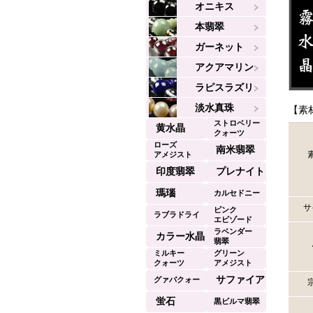
オニキス
本翡翠
ガーネット
アクアマリン
ラピスラズリ
淡水真珠
【素
ストロベリー
黄水晶
クォーツ
ローズ
南米翡翠
アメジスト
印度翡翠
プレナイト
瑪瑙
カルセドニー
サ
ピンク
ラブラドライ
エビゾード
ラベンダー
ト
カラー水晶
翡翠
ミルキー
グリーン
クォーツ
アメジスト
サファイア
グァバクォー
ツ
蛍石
黒ビルマ翡翠