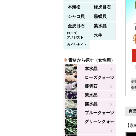
本海松
緑虎目石
シャコ貝
黒蝶貝
金虎目石
紫水晶
ローズ
水牛
アメジスト
カイヤナイト
素材から探す（女性用）
本水晶
ローズクォーツ
※
藤雲石
※
紫水晶
霧水晶
商品
ブルークォーツ
グリーンクォー
【素
ツ