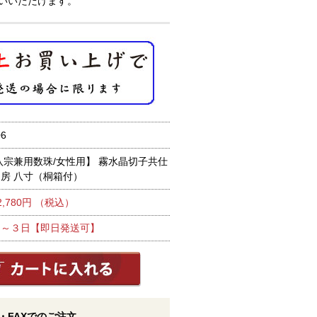
いいただけます。
6
八宗兼用数珠/女性用】 霧水晶切子共仕
リ房 八寸（桐箱付）
2,780円 （税込）
１～３日【即日発送可】
・FAXでのご注文