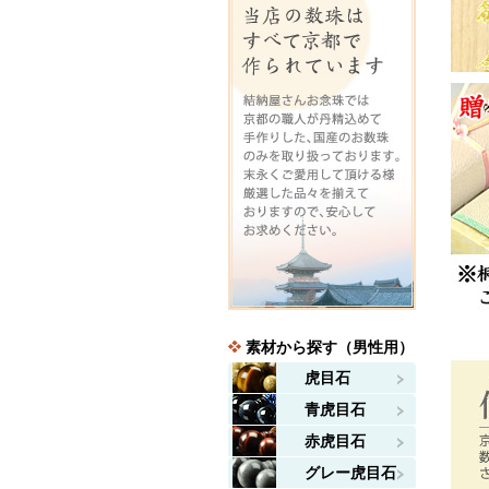
素材から探す（男性用）
虎目石
青虎目石
赤虎目石
グレー虎目石