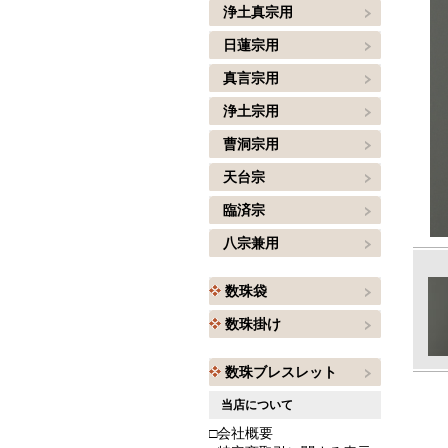
浄土真宗用
日蓮宗用
真言宗用
浄土宗用
曹洞宗用
天台宗
臨済宗
八宗兼用
数珠袋
数珠掛け
数珠ブレスレット
当店について
□会社概要