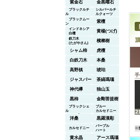
紫金石
金黒曜石
ブラックルチ
シルバールチ
ル
ルクォーツ
クォーツ
ブラックムー
紫檀
ン
ストーン
インドネシア
黄楊(つげ)
白檀
鉄刀木
檳榔樹
(たがやさん)
シャム柿
虎檀
白鉄刀木
本桑
高野槙
琥珀
手
ジャスパー
茶縞瑪瑙
神代欅
独山玉
黒柿
金剛菩提樹
ブラックシェ
ブルー
ル
カルセドニー
マーブル
洋桑
黒羅漢彫
パープル
カルセドニー
※
ハート
黄水晶
アース瑪瑙