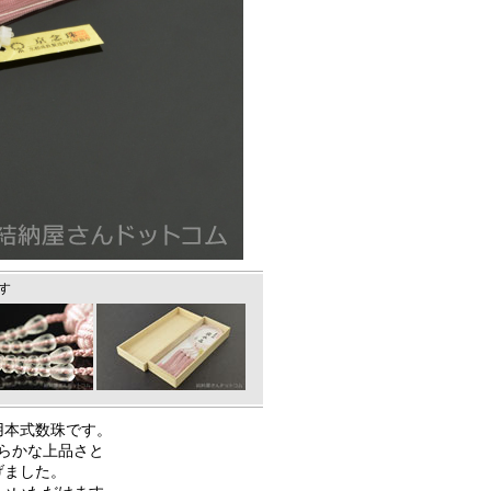
す
用本式数珠です。
らかな上品さと
げました。