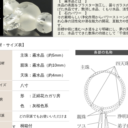
【 霧水晶とは 】
水晶の表面をブラスター加工し、曇りガラス
げた水晶です。艶消し水晶、くもり水晶、淡
【 石のパワー 】
その素晴らしい浄化作用からパワーストーン
れ心身の活性化や潜在能力の開花、直観力や
す。
目標や前に進むべき道をより明確にし、夢の
また、水晶でできた数珠の功徳として「千億
材・サイズ表】
主珠：霧水晶（約5mm）
素材
親珠：霧水晶（約10mm）
天珠：霧水晶（約4mm）
イズ
八寸
形 ：正絹花カガリ房
房
色 ：灰桜色系
宗派
どの宗派でもお使いいただけま
桐箱付
す