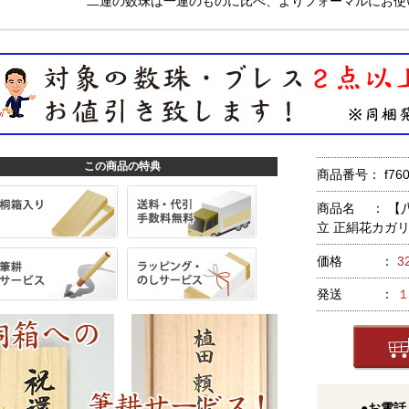
二連の数珠は一連のものに比べ、よりフォーマルにお使
この商品の特典
商品番号： f760
商品名 ： 【
立 正絹花カガ
価格 ：
3
発送 ：
●お電話