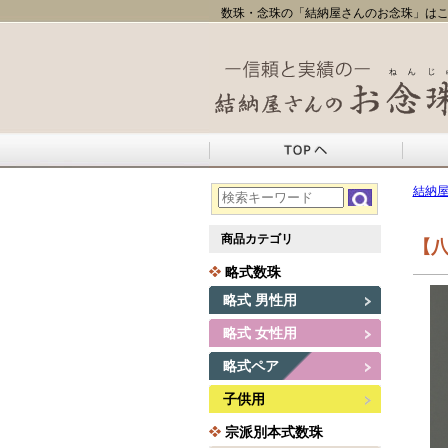
数珠・念珠の「結納屋さんのお念珠」はこ
結納
商品カテゴリ
【八
略式数珠
略式 男性用
略式 女性用
略式ペア
子供用
宗派別本式数珠